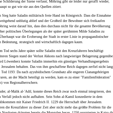
e Schilderung der Szene verfasst; Möhring gibt sie leider nur gerafft wieder,
aupt so gut wie nie aus den Quellen zitiert.
 Sieg hatte Saladin militärisch freie Hand im Königreich. Dass die Einnahme
weitgehend unblutig ablief und der Großteil der Bewohner sich freikaufen
hring weist darauf hin, dass dies durchaus nicht für die gesamte Bevölkerung
 eher politischen Überlegungen als der später gerühmten Milde Saladins zu
Überhaupt war die Eroberung der Stadt in erster Linie in propagandistischer
n Bedeutung, strategisch und wirtschaftlich dagegen kaum.
em Tod sechs Jahre später sollte Saladin mit den Kreuzfahrern beschäftigt
iteren Siegen stand der Verlust Akkons nach langwieriger Belagerung gegenübe
rd Löwenherz konnte Saladin immerhin ein günstiges Verhandlungsergebnis
d Jerusalem behalten. Das von ihm geschaffene Reich dagegen zerfiel nicht lang
 Tod 1193: Da nach ayyubidischem Grundsatz alle engeren Clanangehörigen
waren, an der Macht beteiligt zu werden, kam es zu einer "Familienföderation"
) von Regionalherrschern.
uder, al-Malik al-'Adil, konnte dieses Reich zwar noch einmal integrieren, den
en Verfall jedoch nicht aufhalten. Sein Sohn al-Kamil konzedierte in dem
bkommen mit Kaiser Friedrich II. 1229 die Herrschaft über Jerusalem.
en die Kreuzfahrer zu dieser Zeit aber nicht mehr das größte Problem für die
 Nordosten drängten bereits die Mongolen heran. 1250 usurpierten in Kairo di