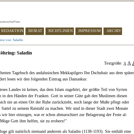
REDAKTION
BEIRAT
RICHTLINIEN
IMPRESSUM
ARCHIV
ion von: Saladin
öhring: Saladin
A
Textgröße:
A
hmten Tagebuch des andalusischen Mekkapilgers Ibn Dschubair aus dem späte
dert lesen wir den folgenden Eintrag aus Damaskus:
ieses Landes ist keines, das dem Islam zugehört, der größte Teil von Syrien
ch in den Händen der Franken. Gott in seiner Güte gab den Muslimen diesen
 sich nie an einen Ort der Ruhe zurückzieht, noch lange der Muße pflegt oder
n Sattel zu seinem Ratstuhl zu machen. Wir sind in dieser Stadt zwei Monate
s wir hier einzogen, war er schon abmarschiert zur Belagerung der Feste al-
. Möge Gott ihm helfen, sie zu erobern!"
loge gilt natürlich niemand anderem als Saladin (1138-1193). Sie enthält eine