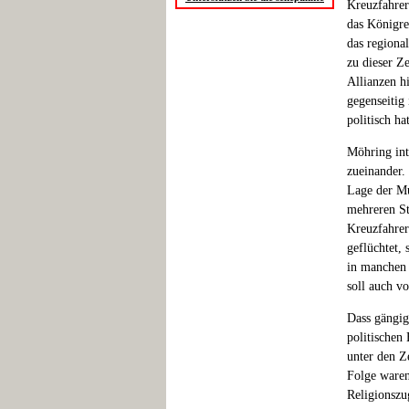
Kreuzfahrer
das Königre
das regiona
zu dieser Z
Allianzen h
gegenseitig
politisch ha
Möhring int
zueinander. 
Lage der Mu
mehreren St
Kreuzfahrer
geflüchtet,
in manchen 
soll auch v
Dass gängig
politischen
unter den Z
Folge waren
Religionszu