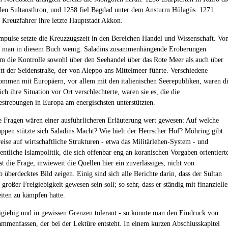
n Sultansthron, und 1258 fiel Bagdad unter dem Ansturm Hülagüs. 1271
e Kreuzfahrer ihre letzte Hauptstadt Akkon.
mpulse setzte die Kreuzzugszeit in den Bereichen Handel und Wissenschaft. Vo
st man in diesem Buch wenig. Saladins zusammenhängende Eroberungen
hm die Kontrolle sowohl über den Seehandel über das Rote Meer als auch über
tt der Seidenstraße, der von Aleppo ans Mittelmeer führte. Verschiedene
mmen mit Europäern, vor allem mit den italienischen Seerepubliken, waren d
ich ihre Situation vor Ort verschlechterte, waren sie es, die die
strebungen in Europa am energischsten unterstützten.
 Fragen wären einer ausführlicheren Erläuterung wert gewesen: Auf welche
ppen stützte sich Saladins Macht? Wie hielt der Herrscher Hof? Möhring gibt
eise auf wirtschaftliche Strukturen - etwa das Militärlehen-System - und
entliche Islampolitik, die sich offenbar eng an koranischen Vorgaben orientiert
st die Frage, inwieweit die Quellen hier ein zuverlässiges, nicht von
 überdecktes Bild zeigen. Einig sind sich alle Berichte darin, dass der Sultan
großer Freigiebigkeit gewesen sein soll; so sehr, dass er ständig mit finanziell
iten zu kämpfen hatte.
giebig und in gewissen Grenzen tolerant - so könnte man den Eindruck von
ammenfassen, der bei der Lektüre entsteht. In einem kurzen Abschlusskapitel