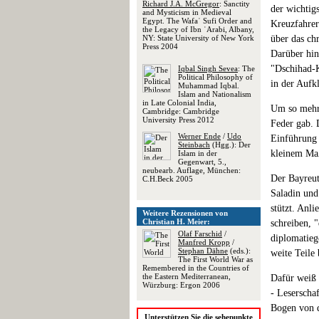
Richard J.A. McGregor
: Sanctity
der wichtig
and Mysticism in Medieval
Egypt. The Wafaʾ Sufi Order and
Kreuzfahrer
the Legacy of Ibn ʿArabi, Albany,
NY: State University of New York
über das ch
Press 2004
Darüber hin
"Dschihad-K
Iqbal Singh Sevea
: The
Political Philosophy of
in der Aufk
Muhammad Iqbal.
Islam and Nationalism
in Late Colonial India,
Um so mehr 
Cambridge: Cambridge
University Press 2012
Feder gab. 
Werner Ende
/
Udo
Einführung 
Steinbach
(Hgg.): Der
kleinem Maß
Islam in der
Gegenwart, 5.,
neubearb. Auflage, München:
Der Bayreut
C.H.Beck 2005
Saladin und
stützt. Anl
Weitere Rezensionen von
Christian H. Meier:
schreiben, "
Olaf Farschid
/
diplomatieg
Manfred Kropp
/
Stephan Dähne
(eds.):
weite Teile
The First World War as
Remembered in the Countries of
the Eastern Mediterranean,
Dafür weiß 
Würzburg: Ergon 2006
- Leserschaf
Bogen von d
Unterstützen Sie die sehepunkte