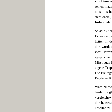
von Damasku
seinen mach
muslimische
sieht darin
Insbesondere
Saladin (Sa
Eriwan an, 
hatten. In 
dort wurde 
zwei Herren
ägyptischen
Misstrauen 
eigene Trup
Die Freitag
Bagdader Ka
Wäre Nuradd
beider mögl
vergleichsw
durchzusetz
untertan zu