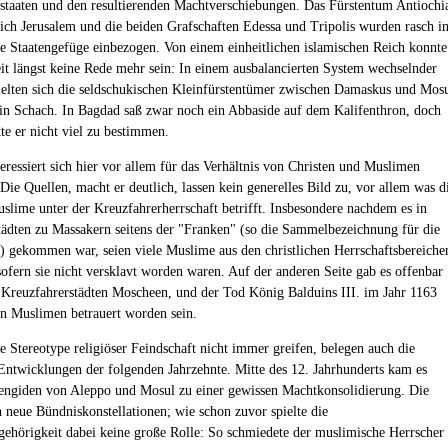
staaten und den resultierenden Machtverschiebungen. Das Fürstentum Antiochi
ich Jerusalem und die beiden Grafschaften Edessa und Tripolis wurden rasch i
le Staatengefüge einbezogen. Von einem einheitlichen islamischen Reich konnte
eit längst keine Rede mehr sein: In einem ausbalancierten System wechselnder
ielten sich die seldschukischen Kleinfürstentümer zwischen Damaskus und Mos
 in Schach. In Bagdad saß zwar noch ein Abbaside auf dem Kalifenthron, doch
tte er nicht viel zu bestimmen.
eressiert sich hier vor allem für das Verhältnis von Christen und Muslimen
Die Quellen, macht er deutlich, lassen kein generelles Bild zu, vor allem was d
slime unter der Kreuzfahrerherrschaft betrifft. Insbesondere nachdem es in
ädten zu Massakern seitens der "Franken" (so die Sammelbezeichnung für die
) gekommen war, seien viele Muslime aus den christlichen Herrschaftsbereiche
 sofern sie nicht versklavt worden waren. Auf der anderen Seite gab es offenbar
Kreuzfahrerstädten Moscheen, und der Tod König Balduins III. im Jahr 1163
on Muslimen betrauert worden sein.
e Stereotype religiöser Feindschaft nicht immer greifen, belegen auch die
 Entwicklungen der folgenden Jahrzehnte. Mitte des 12. Jahrhunderts kam es
engiden von Aleppo und Mosul zu einer gewissen Machtkonsolidierung. Die
 neue Bündniskonstellationen; wie schon zuvor spielte die
gehörigkeit dabei keine große Rolle: So schmiedete der muslimische Herrscher