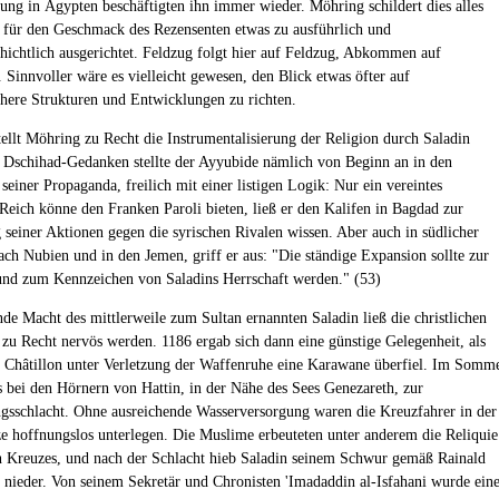
ung in Ägypten beschäftigten ihn immer wieder. Möhring schildert dies alles
; für den Geschmack des Rezensenten etwas zu ausführlich und
chichtlich ausgerichtet. Feldzug folgt hier auf Feldzug, Abkommen auf
innvoller wäre es vielleicht gewesen, den Blick etwas öfter auf
chere Strukturen und Entwicklungen zu richten.
ellt Möhring zu Recht die Instrumentalisierung der Religion durch Saladin
 Dschihad-Gedanken stellte der Ayyubide nämlich von Beginn an in den
seiner Propaganda, freilich mit einer listigen Logik: Nur ein vereintes
 Reich könne den Franken Paroli bieten, ließ er den Kalifen in Bagdad zur
seiner Aktionen gegen die syrischen Rivalen wissen. Aber auch in südlicher
ach Nubien und in den Jemen, griff er aus: "Die ständige Expansion sollte zur
nd zum Kennzeichen von Saladins Herrschaft werden." (53)
de Macht des mittlerweile zum Sultan ernannten Saladin ließ die christlichen
zu Recht nervös werden. 1186 ergab sich dann eine günstige Gelegenheit, als
 Châtillon unter Verletzung der Waffenruhe eine Karawane überfiel. Im Somm
 bei den Hörnern von Hattin, in der Nähe des Sees Genezareth, zur
gsschlacht. Ohne ausreichende Wasserversorgung waren die Kreuzfahrer in der
 hoffnungslos unterlegen. Die Muslime erbeuteten unter anderem die Reliquie
n Kreuzes, und nach der Schlacht hieb Saladin seinem Schwur gemäß Rainald
 nieder. Von seinem Sekretär und Chronisten 'Imadaddin al-Isfahani wurde ein