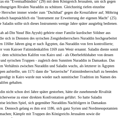
s ein "Eventualbündnis" (29) mit dem Königreich Jerusalem, um sich gegen
thungrigen Rivalen Nuraddin zu schützen. Gleichzeitig riefen einzelne
 Herrscher immer wieder zum "Dschihad" gegen die Kreuzfahrer auf; Möhrin
 jedoch hauptsächlich ein "Instrument zur Erweiterung der eigenen Macht" (25).
 Saladin sollte sich dieses Instruments wenige Jahre später ausgiebig bedienen.
lah ad-Din Yusuf Bin Ayyub) gehörte einer Familie kurdischer Söldner aus
die sich in Diensten des syrischen Zengidenherrschers Nuraddin hochgearbeitet
den 1160er Jahren ging er nach Ägypten, das Nuraddin von fern kontrollierte;
er vom Kairoer Fatimidenkalifen 1169 zum Wesir ernannt. Saladin diente somi
: dem schiitischen Kalifen von Kairo und - als Oberbefehlshaber von dessen
 und syrischen Truppen - zugleich dem Sunniten Nuraddin in Damaskus. Das
im Verhältnis zwischen Nuraddin und Saladin wuchs, als letzterer in Ägypten
pen aufstellte, um 1171 dann die "ketzerische" Fatimidenherrschaft zu beenden
spredigt in Kairo wurde nun wieder nach sunnitischer Tradition im Namen des
lifen gehalten.
in nicht schon drei Jahre später gestorben, hätte die zunehmende Rivalität
icherweise zu einer direkten Konfrontation geführt. So hatte Saladin
eise leichtes Spiel, sich gegenüber Nuraddins Nachfolgern in Damaskus
en. Dennoch gelang es ihm erst 1186, sich ganz Syrien und Nordmesopotamien
 machen; Kämpfe mit Truppen des Königreichs Jerusalem sowie die