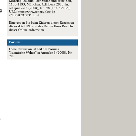
Möhring: Saladin. Der Sultan und seine Zeit,
1138-1193, München: C.H.Beck 2005, in:
sehepunkte 8 (2008), Nr. 7/8 [15.07.2008],
eg
URL:
https://www.sehepunkte.de
/2008/07/13031.html
Bitte geben Sie beim Zitieren dieser Rezension
die exakte URL und das Datum Ihres Besuchs
dieser Online-Adresse an.
Forum:
Diese Rezension ist Teil des Forums
"
Islamische Welten
" in
Ausgabe 8 (2008), Nr.
7/8
en