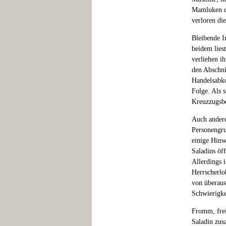
Mamluken de
verloren di
Bleibende I
beidem lie
verliehen i
den Abschni
Handelsabko
Folge. Als s
Kreuzzugsbe
Auch andere
Personengru
einige Hinw
Saladins öff
Allerdings i
Herrscherlob
von überaus 
Schwierigke
Fromm, frei
Saladin zus