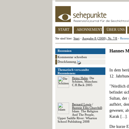
START
ABONNEMENT
ÜBER UNS
Sie sind hier:
Start
-
Ausgabe 8 (2008), Nr. 7/8
-
Rezens
Hannes M
Rezension
Kommentar schreiben
Druckfassung
Thematisch verwandte
In dem berü
Rezensionen:
12. Jahrhun
Heinz Halm
: Die
Schiiten, München:
C.H.Beck 2005
"Nördlich d
befindet si
Sultan, der
aufhört, de
Bernard Lewis
/
Buntzie Ellis Churchill
:
gewesen; al
Islam. The Religion
And The People,
Karak [...]
Upper Saddle River: Wharton
School Publishing 2008
Die kurze E