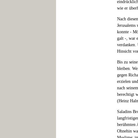
eindrücklich
wie er überh
Nach diesem
Jerusalems 
konnte - Mö
galt -, war
verdanken. 
Hinsicht vo
Bis zu sein
bleiben. We
gegen Richa
erzielen un
nach seinem
berechtigt 
(Heinz Halm
Saladins Br
langfristig
berühmten A
Ohnehin war
Muslime; im