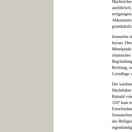
Machtsicher
ausführlich
ereignisges
Abkommen. S
grundsätzli
Immerhin st
heraus. Den
Mittelpunkt 
islamisches
Begründung 
Richtung, n
Grundlage u
Die wachsen
Machthaber 
Rainald von
1187 kam es
Entscheidun
Sommerhitze
des Heilige
eigenhändig