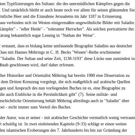
sten Typifizierungen des Sultans: die des unermüdlichen Kämpfers gegen die
. Und tatsächlich bleibt er auch heute noch vor allem für seinen glänzenden Si
ristliche Heer und die Einnahme Jerusalems im Jahr 1187 in Erinnerung.
aus verbinden sich im Westen einigermaßen ungewöhnliche Bilder mit Saladin:
ämpfer" - "edler Heide" - "toleranter Herrscher". Als solchen portraitierte ihn
lärung bekanntlich sogar Lessing in "Nathan der Weise".
erstaunt, dass es bislang keine umfassende Biographie Saladins aus deutscher
Dass mit Hannes Möhrings in C. H. Becks "Wissen"-Reihe erschienener
"Saladin. Der Sultan und seine Zeit, 1138-1193" diese Lücke nun zumindest in
stab geschlossen wird, darf daher erfreuen.
her Historiker und Orientalist Möhring hat bereits 1980 eine Dissertation zu
 dem Dritten Kreuzzug vorgelegt, die sich maßgeblich auf arabische Quellen
iegen und Anspruch des nun vorliegenden Buches ist es, eine Biographie zu
die auch Einblicke in die Persönlichkeit gibt" (7). Seine militär- und
eschichtliche Orientierung behält Möhring allerdings auch in "Saladin" über
 bei - nicht immer zum Vorteil des Buches.
der Autor, was er seiner - mit arabischer Geschichte vermutlich wenig vertraut
t schuldig ist. In zwei einleitenden Kapiteln (9-33) schlägt er einen weiten
en islamischen Eroberungen des 7. Jahrhunderts bis hin zur Gründung der