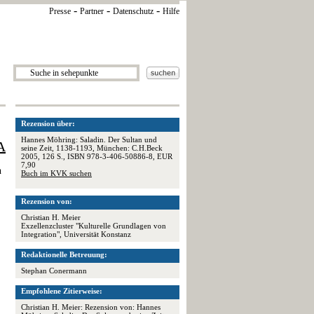
-
-
-
Presse
Partner
Datenschutz
Hilfe
Rezension über:
Hannes Möhring: Saladin. Der Sultan und
A
seine Zeit, 1138-1193, München: C.H.Beck
2005, 126 S., ISBN 978-3-406-50886-8, EUR
7,90
n
Buch im KVK suchen
Rezension von:
Christian H. Meier
Exzellenzcluster "Kulturelle Grundlagen von
Integration", Universität Konstanz
Redaktionelle Betreuung:
Stephan Conermann
Empfohlene Zitierweise:
Christian H. Meier: Rezension von: Hannes