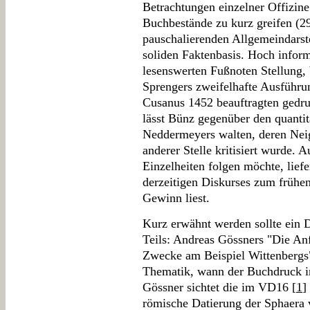
Betrachtungen einzelner Offizine
Buchbestände zu kurz greifen (29,
pauschalierenden Allgemeindarst
soliden Faktenbasis. Hoch inform
lesenswerten Fußnoten Stellung,
Sprengers zweifelhafte Ausführu
Cusanus 1452 beauftragten gedru
lässt Bünz gegenüber den quant
Neddermeyers walten, deren Nei
anderer Stelle kritisiert wurde.
Einzelheiten folgen möchte, lief
derzeitigen Diskurses zum früh
Gewinn liest.
Kurz erwähnt werden sollte ein D
Teils: Andreas Gössners "Die An
Zwecke am Beispiel Wittenbergs" 
Thematik, wann der Buchdruck in
Gössner sichtet die im VD16 [
1
]
römische Datierung der Sphaera