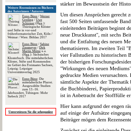
stärker im Bewusstsein der Histor
Weitere Rezensionen zu Büchern
der Autorinnen / Autoren:
Um diesen Ansprüchen gerecht zu
Enno Bünz
/
Werner
Greiling
/
Uwe
fast 500 Seiten umfassende Band 
Schirmer
(Hgg.):
Thüringische Klöster
einleitenden Beiträgen beginnt de
und Stifte in vor-und
frühreformatorischer Zeit, Köln /
neue Druckkunst", mit sechs Bei
Weimar / Wien: Böhlau 2017
und die Entfaltung des neuen Me
Enno Bünz
/
Sabine
thematisieren. Im zweiten Teil "B
Zinsmeyer
/
Dirk
Martin Mütze
u.a.
vier Fallstudien zu historischen 
(Hgg.): Sächsisches
Klosterbuch. Die mittelalterlichen
der bisherigen Forschungsdesidera
Klöster, Stifte und Kommenden
im Gebiet des Freistaates Sachsen,
"Wirkungen des neuen Mediums" 
Leipzig: Leipziger
Universitätsverlag 2025
gedruckte Medien verursachten. 
Enno Bünz
: Die
sämtliche Aspekte der Thematik 
mittelalterliche Pfarrei.
Ausgewählte Studien
die Buchbinderei, Papierprodukti
zum 13.-16.
Jahrhundert, Tübingen: Mohr
ist in Anbetracht der Stofffülle e
Siebeck 2017
Hier kann aufgrund der engen r
Unterstützen Sie die sehepunkte
auf einige der Aufsätze eingega
Beiträger mögen dem Rezensenten
Zunächst sei die einleitende Da