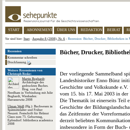
START
ABONNEMENT
ÜBER UNS
REDAKTION
BEIRAT
R
Sie sind hier:
Start
-
Ausgabe 8 (2008), Nr. 6
-
Rezension: Bücher, Drucker, Bibliotheken in 
Bücher, Drucker, Bibliothe
Rezension
Kommentar schreiben
Druckfassung
Weitere Rezensionen von
Der vorliegende Sammelband spie
Christoph Reske:
Martin Boghardt
:
Landeshistoriker Enno Bünz initi
Archäologie des
gedruckten Buches.
Geschichte und Volkskunde e.V. 
Hrsg. von Paul
Needham in Verbindung mit Julie
vom 15. bis 17. Mai 2003 in der 
Boghardt, Wiesbaden:
Die Thematik ist einerseits Teil
Harrassowitz 2008
Geschichte der Bildungslandschaf
Ulman Weiß
(Hg.): Buchwesen in
Spätmittelalter und Früher
das Zeitfenster der Vorreformatio
Neuzeit. Festschrift für Helmut
Claus zum 75. Geburtstag,
derzeit beliebten Kommunikation
Epfendorf: bibliotheca academica
2008
insbesondere in Form der Buch- 