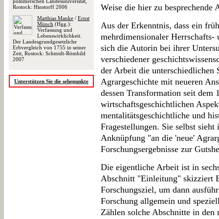
pommerschen Landesuniversität,
Weise die hier zu besprechende 
Rostock: Hinstorff 2006
Matthias Manke
/
Ernst
Aus der Erkenntnis, dass ein früh
Münch
(Hgg.):
Verfassung und
mehrdimensionaler Herrschafts- 
Lebenswirklichkeit.
Der Landesgrundgesetzliche
sich die Autorin bei ihrer Unte
Erbvergleich von 1755 in seiner
Zeit, Rostock: Schmidt-Römhild
verschiedener geschichtswissensch
2007
der Arbeit die unterschiedlichen
Agrargeschichte mit neueren Ans
Unterstützen Sie die sehepunkte
dessen Transformation seit dem
wirtschaftsgeschichtlichen Aspe
mentalitätsgeschichtliche und hi
Fragestellungen. Sie selbst sieht
Anknüpfung "an die 'neue' Agrar
Forschungsergebnisse zur Gutsher
Die eigentliche Arbeit ist in sech
Abschnitt "Einleitung" skizziert
Forschungsziel, um dann ausführl
Forschung allgemein und speziell
Zählen solche Abschnitte in den 