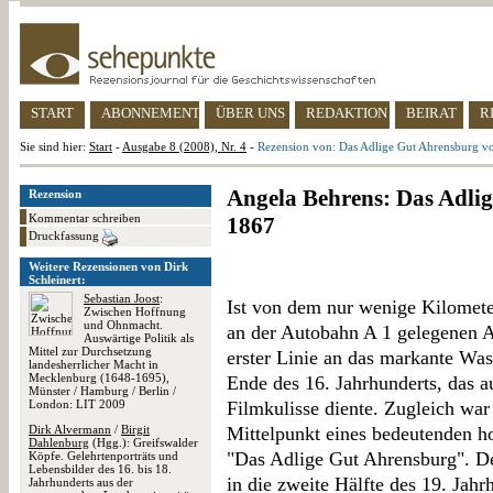
START
ABONNEMENT
ÜBER UNS
REDAKTION
BEIRAT
R
Sie sind hier:
Start
-
Ausgabe 8 (2008), Nr. 4
-
Rezension von: Das Adlige Gut Ahrensburg v
Angela Behrens: Das Adli
Rezension
Kommentar schreiben
1867
Druckfassung
Weitere Rezensionen von Dirk
Schleinert:
Sebastian Joost
:
Ist von dem nur wenige Kilomete
Zwischen Hoffnung
und Ohnmacht.
an der Autobahn A 1 gelegenen A
Auswärtige Politik als
Mittel zur Durchsetzung
erster Linie an das markante Wa
landesherrlicher Macht in
Mecklenburg (1648-1695),
Ende des 16. Jahrhunderts, das a
Münster / Hamburg / Berlin /
London: LIT 2009
Filmkulisse diente. Zugleich war
Dirk Alvermann
/
Birgit
Mittelpunkt eines bedeutenden h
Dahlenburg
(Hgg.): Greifswalder
"Das Adlige Gut Ahrensburg". De
Köpfe. Gelehrtenporträts und
Lebensbilder des 16. bis 18.
in die zweite Hälfte des 19. Jahr
Jahrhunderts aus der