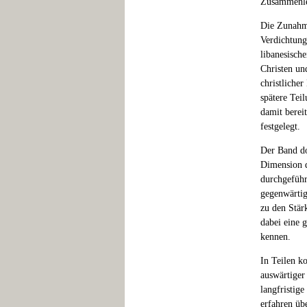
Zusammenleb
Die Zunahme
Verdichtung
libanesisch
Christen un
christliche
spätere Tei
damit berei
festgelegt.
Der Band do
Dimension d
durchgeführ
gegenwärtig
zu den Stär
dabei eine g
kennen.
In Teilen k
auswärtiger
langfristig
erfahren üb