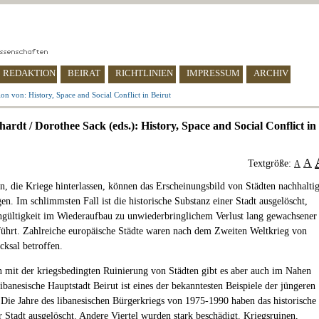
REDAKTION
BEIRAT
RICHTLINIEN
IMPRESSUM
ARCHIV
on von: History, Space and Social Conflict in Beirut
ardt / Dorothee Sack (eds.): History, Space and Social Conflict in
A
Textgröße:
A
n, die Kriege hinterlassen, können das Erscheinungsbild von Städten nachhalti
en. Im schlimmsten Fall ist die historische Substanz einer Stadt ausgelöscht,
gültigkeit im Wiederaufbau zu unwiederbringlichem Verlust lang gewachsener
führt. Zahlreiche europäische Städte waren nach dem Zweiten Weltkrieg von
cksal betroffen.
 mit der kriegsbedingten Ruinierung von Städten gibt es aber auch im Nahen
ibanesische Hauptstadt Beirut ist eines der bekanntesten Beispiele der jüngeren
 Die Jahre des libanesischen Bürgerkriegs von 1975-1990 haben das historische
 Stadt ausgelöscht. Andere Viertel wurden stark beschädigt. Kriegsruinen,