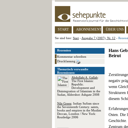
START
ABONNEMENT
ÜBER UNS
Sie sind hier:
Start
-
Ausgabe 7 (2007), Nr. 12
-
Rezensi
Hans Gebh
Rezension
Beirut
Kommentar schreiben
Druckfassung
Thematisch verwandte
Rezensionen:
Zerstörunge
Abdullahi A. Gallab
:
negativ präg
The First Islamic
Republic.
wenn Gleich
Development and
Disintegration of Islamism in the
Strukturen 
Sudan, Aldershot: Ashgate 2008
diesem Schi
Nile Green
: Indian Sufism since
the Seventeenth Century. saints,
Erfahrungen
books and empires in the Muslim
Deccan, London / New York:
Osten. Die l
Routledge 2006
Geschichte.
Zentrum der