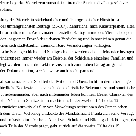
Heute liegt das Viertel zentrumsnah inmitten der Stadt und zählt geschätzte
wohner.
lung des Viertels in städtebaulicher und demographischer Hinsicht ist
des umfangreichsten Beitrags (35-107). Zahlreiche, nach Katasterplänen, alten
Informationen aus Archivmaterial erstellte Kartogramme des Viertels belegen
 den langsamen Prozeß der urbanen Verdichtung und kennzeichnen genau die
denen sich städtebaulich unumkehrbare Veränderungen vollzogen.
ische Sozialgeschichte und Stadtgeschichte werden dabei aufeinander bezogen.
ränderungen immer wieder am Beispiel der Schicksale einzelner Familien und
legt werden, macht die Lektüre, zusätzlich zum hohen Ertrag aufgrund
der Dokumentation, streckenweise auch noch spannend.
at war zunächst ein Stadtteil der Mittel- und Oberschicht, in dem über lange
chiedliche Konfessionen - verschiedene christliche Bekenntnisse und sunnitische
ut nebeneinander, aber auch miteinander leben konnten. Dieser Charakter des
d die Nähe zum Stadtzentrum machten es in der zweiten Hälfte des 19.
s zunächst attraktiv als Sitz von Verwaltungsinstitutionen des Osmanischen
h dem Ersten Weltkrieg entdeckte die Mandatsmacht Frankreich seine Vorzüge
und Infrastruktur. Der hohe Anteil von Schulen und Bildungseinrichtungen, de
och Teile des Viertels prägt, geht zurück auf die zweite Hälfte des 19.
s.