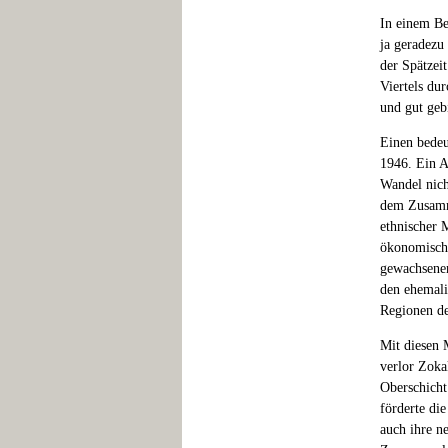
In einem Bei
ja geradezu
der Spätzei
Viertels du
und gut geb
Einen bedeu
1946. Ein A
Wandel nich
dem Zusamme
ethnischer 
ökonomische
gewachsenen
den ehemali
Regionen de
Mit diesen 
verlor Zoka
Oberschicht
förderte die
auch ihre n