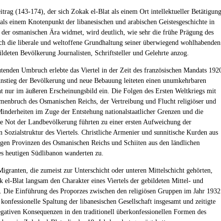
trag (143-174), der sich Zokak el-Blat als einem Ort intellektueller Betätigung
 als einem Knotenpunkt der libanesischen und arabischen Geistesgeschichte in
t der osmanischen Ära widmet, wird deutlich, wie sehr die frühe Prägung des
rch die liberale und weltoffene Grundhaltung seiner überwiegend wohlhabenden
ildeten Bevölkerung Journalisten, Schriftsteller und Gelehrte anzog.
tenden Umbruch erlebte das Viertel in der Zeit des französischen Mandats 192
nstieg der Bevölkerung und neue Bebauung leiteten einen unumkehrbaren
t nur im äußeren Erscheinungsbild ein. Die Folgen des Ersten Weltkriegs mit
nbruch des Osmanischen Reichs, der Vertreibung und Flucht religiöser und
Minderheiten im Zuge der Entstehung nationalstaatlicher Grenzen und die
 Not der Landbevölkerung führten zu einer ersten Aufweichung der
 Sozialstruktur des Viertels. Christliche Armenier und sunnitische Kurden aus
gen Provinzen des Osmanischen Reichs und Schiiten aus den ländlichen
s heutigen Südlibanon wanderten zu.
Migranten, die zumeist zur Unterschicht oder unteren Mittelschicht gehörten,
k el-Blat langsam den Charakter eines Viertels der gebildeten Mittel- und
. Die Einführung des Proporzes zwischen den religiösen Gruppen im Jahr 1932
 konfessionelle Spaltung der libanesischen Gesellschaft insgesamt und zeitigte
egativen Konsequenzen in den traditionell überkonfessionellen Formen des