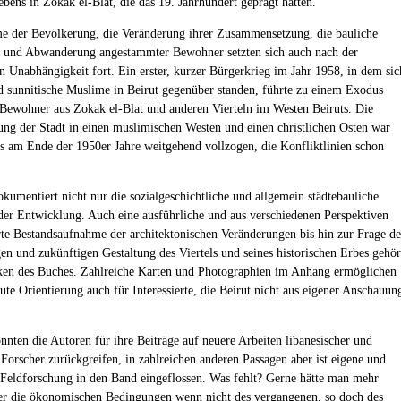
ens in Zokak el-Blat, die das 19. Jahrhundert geprägt hatten.
 der Bevölkerung, die Veränderung ihrer Zusammensetzung, die bauliche
 und Abwanderung angestammter Bewohner setzten sich auch nach der
en Unabhängigkeit fort. Ein erster, kurzer Bürgerkrieg im Jahr 1958, in dem sic
d sunnitische Muslime in Beirut gegenüber standen, führte zu einem Exodus
r Bewohner aus Zokak el-Blat und anderen Vierteln im Westen Beiruts. Die
lung der Stadt in einen muslimischen Westen und einen christlichen Osten war
ts am Ende der 1950er Jahre weitgehend vollzogen, die Konfliktlinien schon
kumentiert nicht nur die sozialgeschichtliche und allgemein städtebauliche
er Entwicklung. Auch eine ausführliche und aus verschiedenen Perspektiven
te Bestandsaufnahme der architektonischen Veränderungen bis hin zur Frage de
en und zukünftigen Gestaltung des Viertels und seines historischen Erbes gehör
ken des Buches. Zahlreiche Karten und Photographien im Anhang ermöglichen
ute Orientierung auch für Interessierte, die Beirut nicht aus eigener Anschauun
onnten die Autoren für ihre Beiträge auf neuere Arbeiten libanesischer und
 Forscher zurückgreifen, in zahlreichen anderen Passagen aber ist eigene und
e Feldforschung in den Band eingeflossen. Was fehlt? Gerne hätte man mehr
er die ökonomischen Bedingungen wenn nicht des vergangenen, so doch des