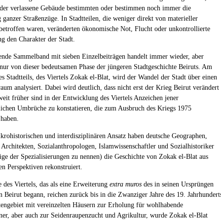
oder verlassene Gebäude bestimmten oder bestimmen noch immer die
 ganzer Straßenzüge. In Stadtteilen, die weniger direkt von materieller
betroffen waren, veränderten ökonomische Not, Flucht oder unkontrollierte
 den Charakter der Stadt.
ende Sammelband mit sieben Einzelbeiträgen handelt immer wieder, aber
nur von dieser bedeutsamen Phase der jüngeren Stadtgeschichte Beiruts. Am
es Stadtteils, des Viertels Zokak el-Blat, wird der Wandel der Stadt über einen
aum analysiert. Dabei wird deutlich, dass nicht erst der Krieg Beirut verändert
weit früher sind in der Entwicklung des Viertels Anzeichen jener
tlichen Umbrüche zu konstatieren, die zum Ausbruch des Kriegs 1975
 haben.
krohistorischen und interdisziplinären Ansatz haben deutsche Geographen,
, Architekten, Sozialanthropologen, Islamwissenschaftler und Sozialhistoriker
ige der Spezialisierungen zu nennen) die Geschichte von Zokak el-Blat aus
en Perspektiven rekonstruiert.
 des Viertels, das als eine Erweiterung
extra muros
des in seinen Ursprüngen
n Beirut begann, reichen zurück bis in die Zwanziger Jahre des 19. Jahrhundert
tengebiet mit vereinzelten Häusern zur Erholung für wohlhabende
er, aber auch zur Seidenraupenzucht und Agrikultur, wurde Zokak el-Blat