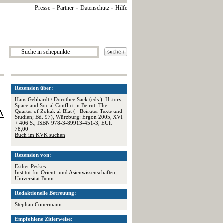
-
-
-
Presse
Partner
Datenschutz
Hilfe
Rezension über:
Hans Gebhardt / Dorothee Sack (eds.): History,
Space and Social Conflict in Beirut. The
A
Quarter of Zokak al-Blat (= Beiruter Texte und
Studien; Bd. 97), Würzburg: Ergon 2005, XVI
+ 406 S., ISBN 978-3-89913-451-3, EUR
78,00
g
Buch im KVK suchen
Rezension von:
Esther Peskes
Institut für Orient- und Asienwissenschaften,
Universität Bonn
Redaktionelle Betreuung:
Stephan Conermann
Empfohlene Zitierweise: