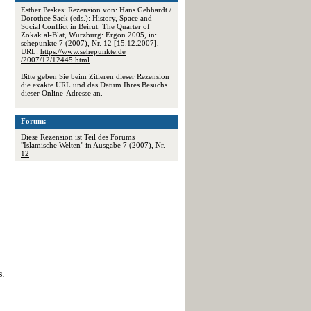
Esther Peskes: Rezension von: Hans Gebhardt /
Dorothee Sack (eds.): History, Space and
Social Conflict in Beirut. The Quarter of
Zokak al-Blat, Würzburg: Ergon 2005, in:
sehepunkte 7 (2007), Nr. 12 [15.12.2007],
URL:
https://www.sehepunkte.de
/2007/12/12445.html
Bitte geben Sie beim Zitieren dieser Rezension
die exakte URL und das Datum Ihres Besuchs
dieser Online-Adresse an.
Forum:
Diese Rezension ist Teil des Forums
"
Islamische Welten
" in
Ausgabe 7 (2007), Nr.
12
s.