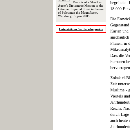
Memoir of a Sharifian
begründet. 
Agent's Diplomatic Mission to the
18.000 Ein
Ottoman Imperial Court in the era
of Suleyman the Magnificent,
Würzburg: Ergon 2005
Die Entwick
Gegenstand 
Unterstützen Sie die sehepunkte
Karten und 
anschaulich
Phasen, in 
Mikroanalyt
Dass die Ve
Personen be
hervorragen
Zokak el-Bl
Zeit unters
Muslime - g
Viertels un
Jahrhundert
Reichs. Nac
durch Lage 
auch heute n
Jahrhundert