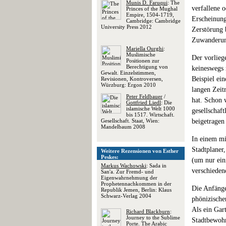
Munis D. Faruqui
: The
verfallene 
Princes of the Mughal
Empire, 1504-1719,
Erscheinung
Cambridge: Cambridge
University Press 2012
Zerstörung 
Zuwanderung
Mariella Ourghi
:
Muslimische
Der vorlieg
Positionen zur
Berechtigung von
keineswegs 
Gewalt. Einzelstimmen,
Beispiel ein
Revisionen, Kontroversen,
Würzburg: Ergon 2010
langen Zeitr
Peter Feldbauer
/
hat. Schon 
Gottfried Liedl
: Die
islamische Welt 1000
gesellschaf
bis 1517. Wirtschaft.
Gesellschaft. Staat, Wien:
beigetragen
Mandelbaum 2008
In einem mi
Stadtplaner
Weitere Rezensionen von Esther
Peskes:
(um nur ein
Markus Wachowski
: Sada in
verschieden
San'a. Zur Fremd- und
Eigenwahrnehmung der
Prophetennachkommen in der
Die Anfänge
Republik Jemen, Berlin: Klaus
Schwarz-Verlag 2004
phönizische
Als ein Gar
Richard Blackburn
:
Journey to the Sublime
Stadtbewohn
Porte. The Arabic