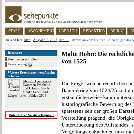
START
ABONNEMENT
ÜBER UNS
REDAKTION
BEIRAT
R
Sie sind hier:
Start
-
Ausgabe 7 (2007), Nr. 11
-
Rezension von: Die rechtlichen Folgen des 
Malte Hohn: Die rechtlich
Rezension
Kommentar schreiben
von 1525
Druckfassung
Weitere Rezensionen von Anselm
Schubert:
Klaus S. Davidowicz
:
Die Frage, welche rechtlichen un
Zwischen Prophetie
und Häresie. Jakob
Bauernkrieg von 1524/25 zeitigte
Franks Leben und
Lehren, Wien: Böhlau 2004
erstaunlicherweise kaum untersuc
historiografische Bewertung des 
spätestens seit der großen Dars
Unterstützen Sie die sehepunkte
Vorstellung prägend, die Obrigkei
Unterdrückung des Aufstandes, s
Vergeltungsmaßnahmen unverhält