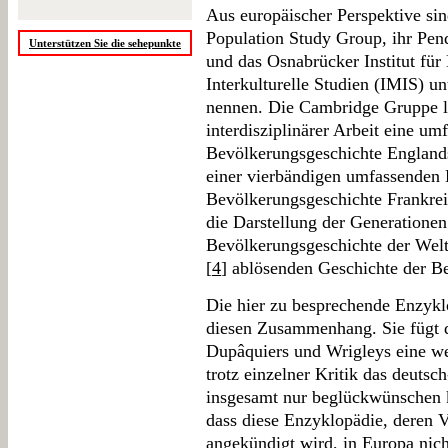
Aus europäischer Perspektive sin
Population Study Group, ihr Pen
Unterstützen Sie die sehepunkte
und das Osnabrücker Institut für
Interkulturelle Studien (IMIS) u
nennen. Die Cambridge Gruppe le
interdisziplinärer Arbeit eine um
Bevölkerungsgeschichte Englands
einer vierbändigen umfassenden 
Bevölkerungsgeschichte Frankreic
die Darstellung der Generatione
Bevölkerungsgeschichte der Welt 
[
4
] ablösenden Geschichte der B
Die hier zu besprechende Enzykl
diesen Zusammenhang. Sie fügt 
Dupâquiers und Wrigleys eine we
trotz einzelner Kritik das deuts
insgesamt nur beglückwünschen k
dass diese Enzyklopädie, deren V
angekündigt wird, in Europa nic