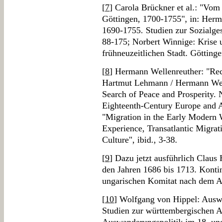
[
7
] Carola Brückner et al.: "Vo
Göttingen, 1700-1755", in: Herm
1690-1755. Studien zur Sozialges
88-175; Norbert Winnige: Krise
frühneuzeitlichen Stadt. Göttin
[
8
] Hermann Wellenreuther: "Rec
Hartmut Lehmann / Hermann Well
Search of Peace and Prosperity.
Eighteenth-Century Europe and 
"Migration in the Early Modern
Experience, Transatlantic Migrat
Culture", ibid., 3-38.
[
9
] Dazu jetzt ausführlich Claus
den Jahren 1686 bis 1713. Konti
ungarischen Komitat nach dem A
[
10
] Wolfgang von Hippel: Ausw
Studien zur württembergischen 