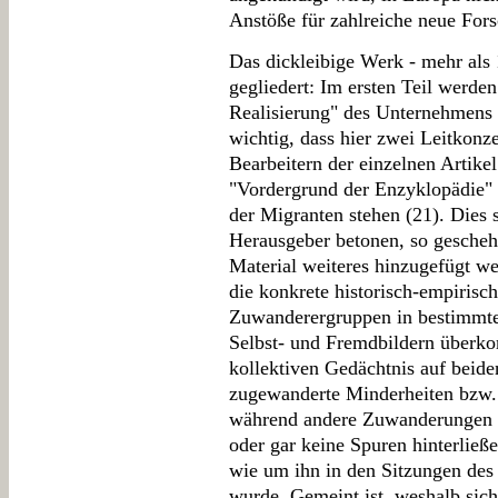
Anstöße für zahlreiche neue For
Das dickleibige Werk - mehr als 1
gegliedert: Im ersten Teil werden
Realisierung" des Unternehmens d
wichtig, dass hier zwei Leitkonz
Bearbeitern der einzelnen Artik
"Vordergrund der Enzyklopädie" s
der Migranten stehen (21). Dies s
Herausgeber betonen, so gescheh
Material weiteres hinzugefügt we
die konkrete historisch-empirisc
Zuwanderergruppen in bestimmt
Selbst- und Fremdbildern überk
kollektiven Gedächtnis auf beide
zugewanderte Minderheiten bzw. 
während andere Zuwanderungen nu
oder gar keine Spuren hinterließ
wie um ihn in den Sitzungen de
wurde. Gemeint ist, weshalb sich