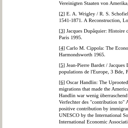
Vereinigten Staaten von Amerika,
[
2
] E. A. Wrigley / R. S. Schofi
1541-1871. A Reconstruction, L
[
3
] Jacques Dupâquier: Histoire d
Paris 1995.
[
4
] Carlo M. Cippola: The Econo
Harmondsworth 1965.
[
5
] Jean-Pierre Bardet / Jacques 
populations de l'Europe, 3 Bde, 
[
6
] Oscar Handlin: The Uprooted.
migrations that made the Americ
Handlin war wenig überraschend 
Verfechter des "contribution to" 
positive contribution by immigra
UNESCO by the International Soc
International Economic Associati