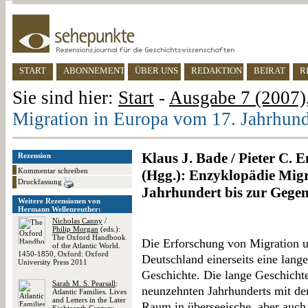
START
ABONNEMENT
ÜBER UNS
REDAKTION
BEIRAT
R
Sie sind hier:
Start
-
Ausgabe 7 (2007),
Migration in Europa vom 17. Jahrhund
Klaus J. Bade / Pieter C. 
Rezension
Kommentar schreiben
(Hgg.): Enzyklopädie Mig
Druckfassung
Jahrhundert bis zur Gege
Weitere Rezensionen von
Hermann Wellenreuther:
Nicholas Canny
/
Philip Morgan
(eds.):
The Oxford Handbook
Die Erforschung von Migration
of the Atlantic World.
1450-1850, Oxford: Oxford
Deutschland einerseits eine lange
University Press 2011
Geschichte. Die lange Geschichte 
Sarah M. S. Pearsall
:
neunzehnten Jahrhunderts mit d
Atlantic Families. Lives
and Letters in the Later
Raum in überseeische, aber auch 