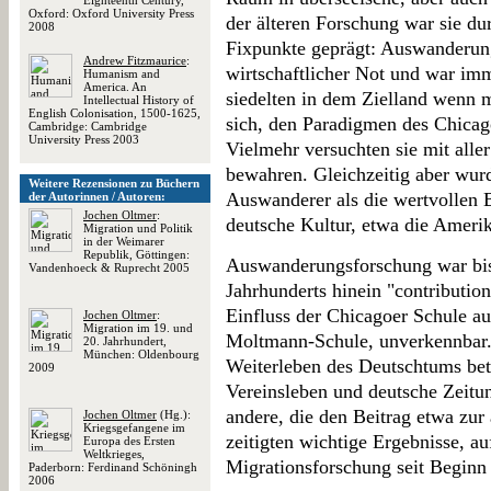
Eighteenth Century,
Oxford: Oxford University Press
der älteren Forschung war sie du
2008
Fixpunkte geprägt: Auswanderun
Andrew Fitzmaurice
:
wirtschaftlicher Not und war imm
Humanism and
America. An
siedelten in dem Zielland wenn
Intellectual History of
English Colonisation, 1500-1625,
sich, den Paradigmen des Chicag
Cambridge: Cambridge
University Press 2003
Vielmehr versuchten sie mit alle
bewahren. Gleichzeitig aber wurd
Weitere Rezensionen zu Büchern
Auswanderer als die wertvollen Be
der Autorinnen / Autoren:
Jochen Oltmer
:
deutsche Kultur, etwa die Amerik
Migration und Politik
in der Weimarer
Republik, Göttingen:
Auswanderungsforschung war bis 
Vandenhoeck & Ruprecht 2005
Jahrhunderts hinein "contributio
Einfluss der Chicagoer Schule au
Jochen Oltmer
:
Migration im 19. und
Moltmann-Schule, unverkennbar.
20. Jahrhundert,
München: Oldenbourg
Weiterleben des Deutschtums bet
2009
Vereinsleben und deutsche Zeitu
andere, die den Beitrag etwa zur
Jochen Oltmer
(Hg.):
Kriegsgefangene im
zeitigten wichtige Ergebnisse, a
Europa des Ersten
Weltkrieges,
Migrationsforschung seit Beginn
Paderborn: Ferdinand Schöningh
2006