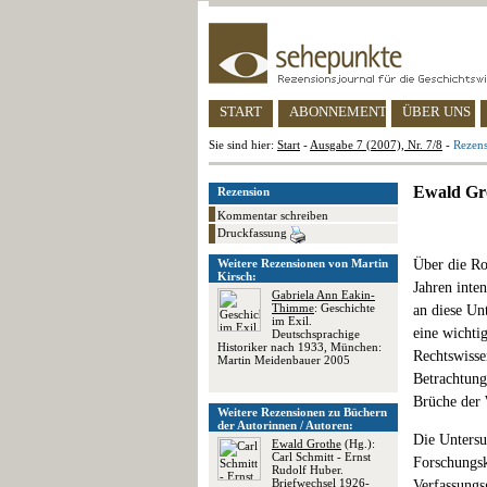
START
ABONNEMENT
ÜBER UNS
Sie sind hier:
Start
-
Ausgabe 7 (2007), Nr. 7/8
-
Rezens
Ewald Gro
Rezension
Kommentar schreiben
Druckfassung
Weitere Rezensionen von Martin
Über die Ro
Kirsch:
Jahren inten
Gabriela Ann Eakin-
Thimme
: Geschichte
an diese Un
im Exil.
eine wichti
Deutschsprachige
Historiker nach 1933, München:
Rechtswissen
Martin Meidenbauer 2005
Betrachtung
Brüche der 
Weitere Rezensionen zu Büchern
der Autorinnen / Autoren:
Die Untersu
Ewald Grothe
(Hg.):
Carl Schmitt - Ernst
Forschungsk
Rudolf Huber.
Briefwechsel 1926-
Verfassungs