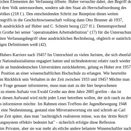
tlichen Elementen der Verfassung öffnete. Huber versuchte dabei, den Begriff d
ht dem Volk unterzuordnen, sondern sah den Staat als Herrschaftsordnung des
 Volkes (218 f.). Den entscheidenden Schritt zur Rezeption dieses weiten
begriffs in die Geschichtswissenschaft vollzog dann Otto Brunner ab 1937,
ch ausdrücklich auf Huber und C. Schmitt bezog (227 ff.). Dementsprechend
ch Grothe bei seiner "operationablen Arbeitsdefinition" (17) für die Untersuchu
ten Verfassungsbegriff ohne ausdrücklichen Rechtsbezug, obgleich er natürlich
igen Definitionen weiß (42).
 Hubers Karriere nach 1945? Im Unterschied zu vielen Juristen, die sich ebenfal
n Nationalsozialismus engagiert hatten und nichtsdestotrotz relativ rasch wieder
hle an bundesdeutschen Universitäten zurückkehrten, gelang es Huber erst 1957
e Position an einer wissenschaftlichen Hochschule zu erlangen. Wie beurteilte
m Rückblick sein Verhalten in der Zeit zwischen 1933 und 1945? Möchte man
ser Frage genauer informieren, muss man statt zu der hier besprochenen
zu einem Aufsatz von Ewald Grothe aus dem Jahre 2005 greifen - das ist
n diesen Aufwand wird nicht jeder Leser betreiben wollen, der sich rasch zu d
s informieren möchte. Im Rahmen eines Treffens der Jugendbewegung 1948
r eine Neubesinnung, gestand eine Mitverantwortung ein und schrieb an Carl
e Zeit später, dass man "nachträglich realisieren müsse, was das 'dritte Reich'
ungssystem effektiv bedeutet hat" - sicherlich erfolgte diese Reflexion
im Privaten, aber sie war mehr als etliche andere belastete Wissenschaftler nac