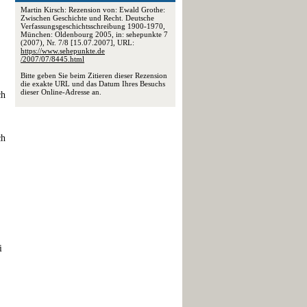
Martin Kirsch: Rezension von: Ewald Grothe:
Zwischen Geschichte und Recht. Deutsche
Verfassungsgeschichtsschreibung 1900-1970,
München: Oldenbourg 2005, in: sehepunkte 7
(2007), Nr. 7/8 [15.07.2007], URL:
https://www.sehepunkte.de
/2007/07/8445.html
Bitte geben Sie beim Zitieren dieser Rezension
die exakte URL und das Datum Ihres Besuchs
dieser Online-Adresse an.
ch
ch
i