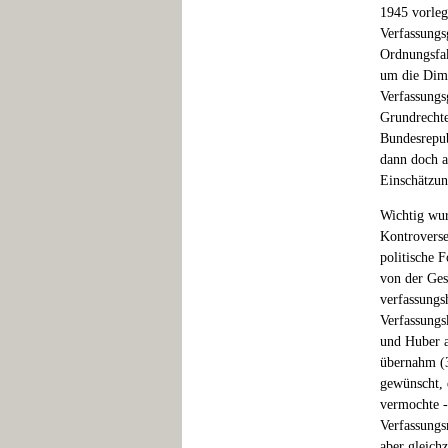
1945 vorleg
Verfassungsg
Ordnungsfak
um die Dime
Verfassungs
Grundrechte
Bundesrepub
dann doch a
Einschätzun
Wichtig wur
Kontroverse
politische 
von der Gesc
verfassungs
Verfassungs
und Huber a
übernahm (3
gewünscht, 
vermochte -
Verfassung
aber gleich