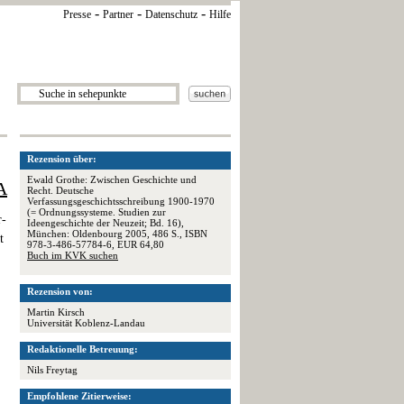
-
-
-
Presse
Partner
Datenschutz
Hilfe
Rezension über:
Ewald Grothe: Zwischen Geschichte und
A
Recht. Deutsche
Verfassungsgeschichtsschreibung 1900-1970
(= Ordnungssysteme. Studien zur
r-
Ideengeschichte der Neuzeit; Bd. 16),
München: Oldenbourg 2005, 486 S., ISBN
t
978-3-486-57784-6, EUR 64,80
Buch im KVK suchen
Rezension von:
Martin Kirsch
Universität Koblenz-Landau
.
Redaktionelle Betreuung:
Nils Freytag
Empfohlene Zitierweise: