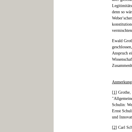
Legitimität
denn so wär
Weber'schen 
konstitutio
vermischten
Ewald Groth
geschlossen
Anspruch ei
Wissenschaf
Zusammenha
Anmerkung
[
1
] Grothe,
"Allgemeine
Schulin: We
Ernst Schul
und Innovat
[
2
] Carl Sc