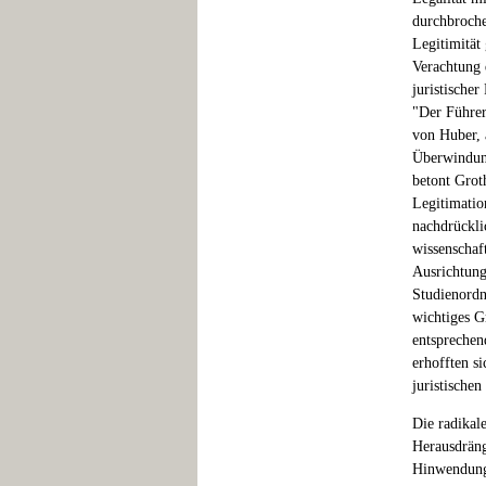
durchbrochen
Legitimität
Verachtung 
juristische
"Der Führer
von Huber, 
Überwindung
betont Grot
Legitimatio
nachdrückli
wissenschaf
Ausrichtung
Studienordn
wichtiges G
entsprechen
erhofften si
juristische
Die radikale
Herausdräng
Hinwendung 