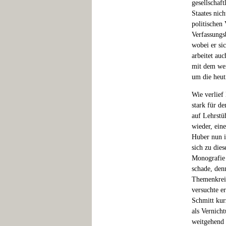
gesellschaf
Staates nic
politischen
Verfassungs
wobei er si
arbeitet au
mit dem wei
um die heut
Wie verlief
stark für de
auf Lehrstü
wieder, ein
Huber nun i
sich zu die
Monografie 
schade, den
Themenkrei
versuchte e
Schmitt kurz
als Vernicht
weitgehend 