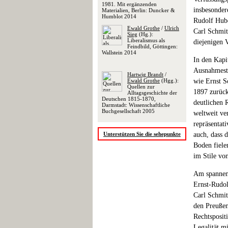
1981. Mit ergänzenden
insbesonder
Materialien, Berlin: Duncker &
Humblot 2014
Rudolf Hube
Ewald Grothe
/
Ulrich
Carl Schmit
Sieg
(Hg.):
Liberalismus als
diejenigen V
Feindbild, Göttingen:
Wallstein 2014
In den Kapi
Ausnahmeste
Hartwig Brandt
/
Ewald Grothe
(Hgg.):
wie Ernst S
Quellen zur
1897 zurück
Alltagsgeschichte der
Deutschen 1815-1870,
deutlichen 
Darmstadt: Wissenschaftliche
Buchgesellschaft 2005
weltweit ve
repräsentat
Unterstützen Sie die sehepunkte
auch, dass 
Boden fielen
im Stile vo
Am spannend
Ernst-Rudol
Carl Schmit
den Preußens
Rechtspositi
Legalität m