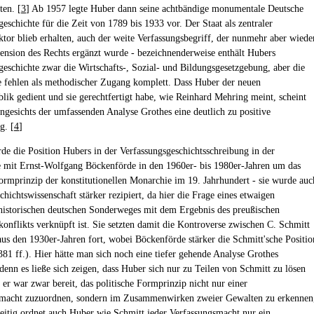
ten. [
3
] Ab 1957 legte Huber dann seine achtbändige monumentale Deutsche
eschichte für die Zeit von 1789 bis 1933 vor. Der Staat als zentraler
tor blieb erhalten, auch der weite Verfassungsbegriff, der nunmehr aber wiede
nsion des Rechts ergänzt wurde - bezeichnenderweise enthält Hubers
geschichte zwar die Wirtschafts-, Sozial- und Bildungsgesetzgebung, aber die
 fehlen als methodischer Zugang komplett. Dass Huber der neuen
lik gedient und sie gerechtfertigt habe, wie Reinhard Mehring meint, scheint
ngesichts der umfassenden Analyse Grothes eine deutlich zu positive
g. [
4
]
de die Position Hubers in der Verfassungsgeschichtsschreibung in der
 mit Ernst-Wolfgang Böckenförde in den 1960er- bis 1980er-Jahren um das
Formprinzip der konstitutionellen Monarchie im 19. Jahrhundert - sie wurde auc
hichtswissenschaft stärker rezipiert, da hier die Frage eines etwaigen
historischen deutschen Sonderweges mit dem Ergebnis des preußischen
konflikts verknüpft ist. Sie setzten damit die Kontroverse zwischen C. Schmitt
us den 1930er-Jahren fort, wobei Böckenförde stärker die Schmitt'sche Positio
81 ff.). Hier hätte man sich noch eine tiefer gehende Analyse Grothes
denn es ließe sich zeigen, dass Huber sich nur zu Teilen von Schmitt zu lösen
 er war zwar bereit, das politische Formprinzip nicht nur einer
smacht zuzuordnen, sondern im Zusammenwirken zweier Gewalten zu erkennen
zeitig ordnet auch Huber wie Schmitt jeder Verfassungsmacht nur ein