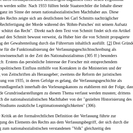
 werden sollte. Nach 1933 füllten beide Staatsrechtler die Inhalte dieser
 ganz im Sinne der neuen nationalsozialistischen Machthaber aus. Diese
des Rechts zeigte sich am deutlichsten bei Carl Schmitts nachträglicher
r Rechtfertigung der Morde während des 'Röhm-Putsches' mit seinem Aufsatz
 schützt das Recht". Direkt nach dem Text von Schmitt findet sich ein Artikel
auf den Schmitt bewusst verweist, da Huber hier die von Schmitt propagierte
 der Gewaltenteilung durch das Führertum inhaltlich ausfüllt. [
2
] Drei Gründ
he für die Funktionalisierung der Verfassungsgeschichtsschreibung als
nswissenschaft in der Zeit des Nationalsozialismus (305 ff.) besonders
ch: Erstens das persönliche Interesse der Forscher mit entsprechendem
tspolitischem Einfluss mithilfe von Kontakten in die Ministerien und der
 von Zeitschriften als Herausgeber; zweitens die Reform der juristischen
ung von 1935, in deren Gefolge es gelang, die Verfassungsgeschichte als
rundlagenfach innerhalb des Vorlesungskanons zu etablieren mit der Folge, das
de Grundrissdarstellungen zu diesem Thema verfasst werden mussten; drittens
ch die nationalsozialistischen Machthaber von der "gezielten Historisierung des
n Studiums zusätzliche Legitimationsmöglichkeiten" (306).
 Kritik an der formalrechtlichen Definition der Verfassung führte zur
ung des Elements des Rechts aus dem Verfassungsbegriff, der sich durch die
zum nationalsozialistischen verstandenen "Volk" gleichzeitig den