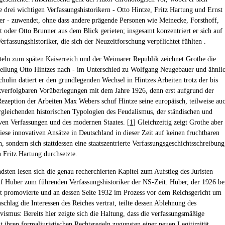
e drei wichtigen Verfassungshistorikern - Otto Hintze, Fritz Hartung und Ernst
r - zuwendet, ohne dass andere prägende Personen wie Meinecke, Forsthoff,
t oder Otto Brunner aus dem Blick gerieten; insgesamt konzentriert er sich auf
erfassungshistoriker, die sich der Neuzeitforschung verpflichtet fühlten .
teln zum späten Kaiserreich und der Weimarer Republik zeichnet Grothe die
llung Otto Hintzes nach - im Unterschied zu Wolfgang Neugebauer und ähnli
chulin datiert er den grundlegenden Wechsel in Hintzes Arbeiten trotz der bis
verfolgbaren Vorüberlegungen mit dem Jahre 1926, denn erst aufgrund der
Rezeption der Arbeiten Max Webers schuf Hintze seine europäisch, teilweise au
rgleichenden historischen Typologien des Feudalismus, der ständischen und
iven Verfassungen und des modernen Staates. [
1
] Gleichzeitig zeigt Grothe aber
diese innovativen Ansätze in Deutschland in dieser Zeit auf keinen fruchtbaren
, sondern sich stattdessen eine staatszentrierte Verfassungsgeschichtsschreibung
n Fritz Hartung durchsetzte.
sten lesen sich die genau recherchierten Kapitel zum Aufstieg des Juristen
f Huber zum führenden Verfassungshistoriker der NS-Zeit. Huber, der 1926 be
t promovierte und an dessen Seite 1932 im Prozess vor dem Reichsgericht um
chlag die Interessen des Reiches vertrat, teilte dessen Ablehnung des
vismus: Bereits hier zeigte sich die Haltung, dass die verfassungsmäßige
it ihren formaljuristischen Rechtsregeln zugunsten einer neuen Legitimität