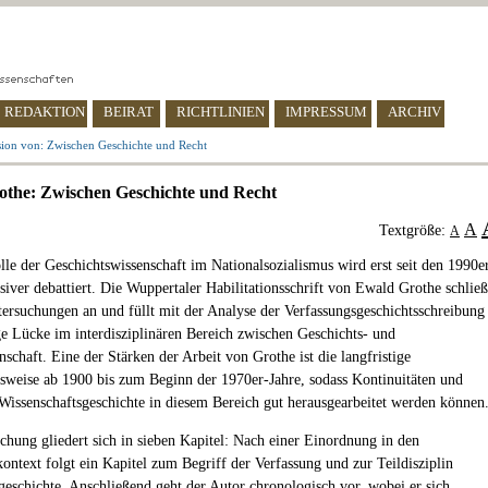
REDAKTION
BEIRAT
RICHTLINIEN
IMPRESSUM
ARCHIV
ion von: Zwischen Geschichte und Recht
the: Zwischen Geschichte und Recht
A
Textgröße:
A
lle der Geschichtswissenschaft im Nationalsozialismus wird erst seit den 1990e
siver debattiert. Die Wuppertaler Habilitationsschrift von Ewald Grothe schließ
tersuchungen an und füllt mit der Analyse der Verfassungsgeschichtsschreibung
ge Lücke im interdisziplinären Bereich zwischen Geschichts- und
schaft. Eine der Stärken der Arbeit von Grothe ist die langfristige
sweise ab 1900 bis zum Beginn der 1970er-Jahre, sodass Kontinuitäten und
Wissenschaftsgeschichte in diesem Bereich gut herausgearbeitet werden können
chung gliedert sich in sieben Kapitel: Nach einer Einordnung in den
ontext folgt ein Kapitel zum Begriff der Verfassung und zur Teildisziplin
geschichte. Anschließend geht der Autor chronologisch vor, wobei er sich