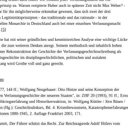
sprinzip zu. Warum rezipierte Huber auch in späterer Zeit nicht Max Weber? -
e für ihn möglicherweise erkennbar gewesen, dass sich zwei der drei
Legitimitätsprinzipien - das traditionale und das rationale - in der
nellen Monarchie in Deutschland auch bei einer einzelnen Verfassungsmacht
.[
5
]
e hat mit seiner gründlichen und kenntnisreichen Analyse eine wichtige Lücke
, die zum weiteren Denken anregt. Seinem methodisch und inhaltlich hohen
ner Rekonstruktion der Geschichte der Verfassungsgeschichtsschreibung als
tsgeschichte im disziplingeschichtlichen, politischen und sozialem
ng wird Grothe voll und ganz gerecht.
en
:
 77, 144 ff.; Wolfgang Neugebauer: Otto Hintze und seine Konzeption der
n Verfassungsgeschichte der neueren Staaten", in: ZHF 20 (1993), 91 ff.; Erns
ltkriegserfahrung und Historikerreaktion, in: Wolfgang Küttler / Jörn Rüsen /
in (Hg.): Geschichtsdiskurs, Bd. 4: Krisenbewusstsein, Katastrophenerfahrunge
ionen 1880-1945, 2. Auflage Frankfurt 2003, 171.
hmitt, Der Führer schützt das Recht. Zur Reichstagsrede Adolf Hitlers vom