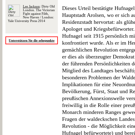
Lee Jackson
: Dirty Old
Dieses Urteil bestätigte Hufnagel
London. The Victorian
Fight against Filth,
Hauptstadt Arolsen, wo er sich au
New Haven / London:
Yale University Press 2014
Residenzstadt hervortat: als glü
Apologet und Kriegsbefürworter. D
Hufnagel seit 1915 persönlich m
Unterstützen Sie die sehepunkte
konfrontiert wurde. Als er im Her
gemächlichen Revolution entgege
er dies als überzeugter Demokrat
der führenden Persönlichkeiten 
Mitglied des Landtages beschäfti
besonderen Problemen der Walde
Implikationen für eine Neuordn
Bevölkerung, Fürst, Staat und R
preußischen Annexionswelle vers
freiwillig in die Rolle einer pr
Monarch minderen Ranges gewech
Fragen der waldeckschen Landesp
Revolution - die Möglichkeit ei
Hufnagel befürwortete) und bere