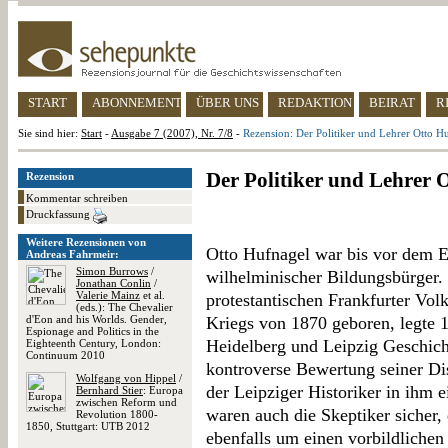
START
ABONNEMENT
ÜBER UNS
REDAKTION
BEIRAT
R
Sie sind hier:
Start
-
Ausgabe 7 (2007), Nr. 7/8
-
Rezension: Der Politiker und Lehrer Otto 
Der Politiker und Lehrer 
Rezension
Kommentar schreiben
Druckfassung
Weitere Rezensionen von
Otto Hufnagel war bis vor dem Er
Andreas Fahrmeir:
Simon Burrows
/
wilhelminischer Bildungsbürger.
Jonathan Conlin
/
Valerie Mainz
et al.
protestantischen Frankfurter Vol
(eds.): The Chevalier
d'Eon and his Worlds. Gender,
Kriegs von 1870 geboren, legte 1
Espionage and Politics in the
Heidelberg und Leipzig Geschich
Eighteenth Century, London:
Continuum 2010
kontroverse Bewertung seiner Diss
Wolfgang von Hippel
/
der Leipziger Historiker in ihm e
Bernhard Stier
: Europa
zwischen Reform und
waren auch die Skeptiker sicher, 
Revolution 1800-
1850, Stuttgart: UTB 2012
ebenfalls um einen vorbildlichen