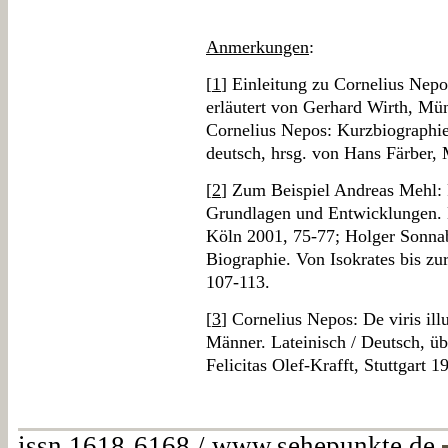
Anmerkungen
:
[
1
] Einleitung zu Cornelius Nep
erläutert von Gerhard Wirth, Münc
Cornelius Nepos: Kurzbiographie
deutsch, hrsg. von Hans Färber,
[
2
] Zum Beispiel Andreas Mehl:
Grundlagen und Entwicklungen. Ei
Köln 2001, 75-77; Holger Sonnab
Biographie. Von Isokrates bis zur
107-113.
[
3
] Cornelius Nepos: De viris il
Männer. Lateinisch / Deutsch, üb
Felicitas Olef-Krafft, Stuttgart 1
issn 1618-6168 / www.sehepunkte.de