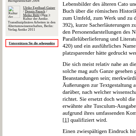
Buchgesellschaft 2004
Lebensbilder des älteren Cato u
Ulrike Egelhaaf-Gaiser
Buch über die römischen Histori
/
Dennis Pausch
/
Meike Rühl
(Hgg.):
zum Umfeld, zum Werk und zu de
Kultur der Antike.
Transdisziplinäres Arbeiten in den
392), kurze Sacherläuterungen 
Altertumswissenschaften, Berlin:
Verlag Antike 2011
den Personendarstellungen des 
Parallelüberlieferung und Literat
Unterstützen Sie die sehepunkte
420) und ein ausführliches Name
platzsparender hätte gedruckt w
Die sich meist relativ nahe an d
solche mag aufs Ganze gesehen g
Beanstandungen sein; merkwürdi
Äußerungen zur Textgestaltung 
darüber, nach welcher wissenscha
richtet. Sie ersetzt doch wohl d
erwähnte alte Tusculum-Ausgabe 
aufgrund ihres umfassenden Kom
[
1
] qualifiziert wird.
Einen zwiespältigen Eindruck hin