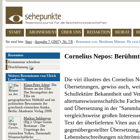
START
ABONNEMENT
ÜBER UNS
REDAKTION
BEIRAT
R
Sie sind hier:
Start
-
Ausgabe 7 (2007), Nr. 7/8
-
Rezension von: Berühmte Männer. De viris il
Cornelius Nepos: Berühmte 
Rezension
Kommentar schreiben
Druckfassung
Weitere Rezensionen von Ulrich
Die viri illustres des Cornelius 
Lambrecht:
Klaus-Peter Johne
: Die
Übersetzungen, gewiss auch, weil
Römer an der Elbe.
Das Stromgebiet der
Schullektüre Bekanntheit und Ver
Elbe im
geographischen Weltbild und im
altertumswissenschaftliche Fachw
politischen Bewusstsein der
und Übersetzung in der "Sammlun
griechisch-römischen Antike,
Berlin: Akademie Verlag 2006
vergleichsweise großen Interessen
Markus Sehlmeyer
Text der überlieferten Viten aus
(Hg.): Origo Gentis
Romanae - Die
gegenübergestellter Übersetzung,
Ursprünge des
römischen Volkes, Darmstadt:
Lebensbeschreibungen nichtrömis
Wissenschaftliche