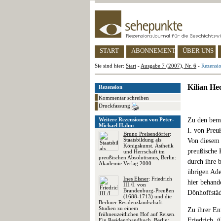
START
ABONNEMENT
ÜBER UNS
Sie sind hier:
Start
-
Ausgabe 7 (2007), Nr. 6
-
Rezensio
Kilian He
Rezension
Kommentar schreiben
Druckfassung
Weitere Rezensionen von Peter-
Zu den beme
Michael Hahn:
I. von Preu
Bruno Preisendörfer
:
Staatsbildung als
Von diesem 
Königskunst. Ästhetik
preußische 
und Herrschaft im
preußischen Absolutismus, Berlin:
durch ihre 
Akademie Verlag 2000
übrigen Ade
Ines Elsner
: Friedrich
hier behand
III./I. von
Brandenburg-Preußen
Dönhoffstäd
(1688-1713) und die
Berliner Residenzlandschaft.
Studien zu einem
Zu ihrer En
frühneuzeitlichen Hof auf Reisen.
Friedrich, 
Ein Residenzhandbuch, Berlin: