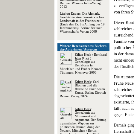
Berliner Wissenschafts-Verlag
zu verfügen 
2012
von ihren S
Liselott Enders
: Die Altmark.
Geschichte einer kurmärkischen
Landschaft in der Frühneuzeit
Dieser Kont
(Ende des 15. bis Anfang des 19.
Jahrhunderts), Berlin: Berliner
zahlreicher
Wissenschafts-Verlag 2008
ausreichend 
Familie von
Weitere Rezensionen zu Büchern
politischer
der Autorinnen / Autoren:
in der dama
Kilian Heck
/
Bernhard
Jahn
(Hgg.):
nicht einde
Genealogie als
Denkform in
des fürstlic
Mittelalter und Früher Neuzeit,
Tübingen: Niemeyer 2000
Die Autoren
Kilian Heck
: Carl
Frühe Neuze
Blechen und die
Bausteine einer neuen
zahlreicher
Kunst, Berlin: Dietrich
abgeschotte
Reimer Verlag 2024
existierte, 
fällt auch 
Kilian Heck
:
Genealogie als
gegen Ende 
Monument und
Argument. Der Beitrag
dynastischer Wappen zur
Damals ging
politischen Raumbildung der
Neuzeit, München / Berlin:
Herrschaft 