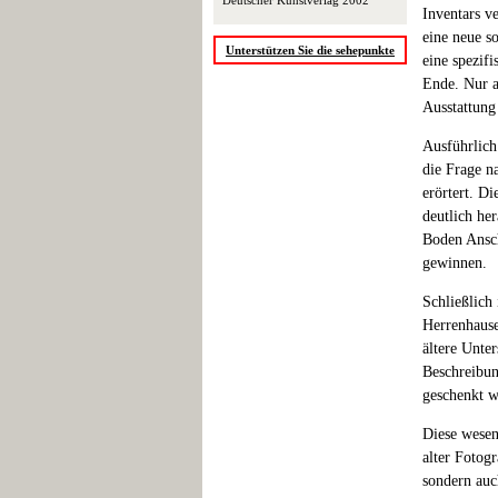
Deutscher Kunstverlag 2002
Inventars v
eine neue s
Unterstützen Sie die sehepunkte
eine spezif
Ende. Nur a
Ausstattung
Ausführlich
die Frage n
erörtert. D
deutlich he
Boden Ansch
gewinnen.
Schließlich
Herrenhause
ältere Unte
Beschreibun
geschenkt w
Diese wesen
alter Fotog
sondern auc