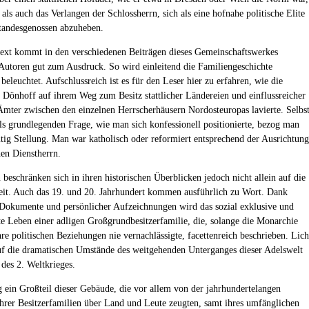
als auch das Verlangen der Schlossherrn, sich als eine hofnahe politische Elite
tandesgenossen abzuheben.
ext kommt in den verschiedenen Beiträgen dieses Gemeinschaftswerkes
 Autoren gut zum Ausdruck. So wird einleitend die Familiengeschichte
beleuchtet. Aufschlussreich ist es für den Leser hier zu erfahren, wie die
 Dönhoff auf ihrem Weg zum Besitz stattlicher Ländereien und einflussreicher
 Ämter zwischen den einzelnen Herrscherhäusern Nordosteuropas lavierte. Selbs
ls grundlegenden Frage, wie man sich konfessionell positionierte, bezog man
utig Stellung. Man war katholisch oder reformiert entsprechend der Ausrichtung
hen Dienstherrn.
 beschränken sich in ihren historischen Überblicken jedoch nicht allein auf die
it. Auch das 19. und 20. Jahrhundert kommen ausführlich zu Wort. Dank
 Dokumente und persönlicher Aufzeichnungen wird das sozial exklusive und
te Leben einer adligen Großgrundbesitzerfamilie, die, solange die Monarchie
ihre politischen Beziehungen nie vernachlässigte, facettenreich beschrieben. Lich
auf die dramatischen Umstände des weitgehenden Unterganges dieser Adelswelt
des 2. Weltkrieges.
 ein Großteil dieser Gebäude, die vor allem von der jahrhundertelangen
ihrer Besitzerfamilien über Land und Leute zeugten, samt ihres umfänglichen