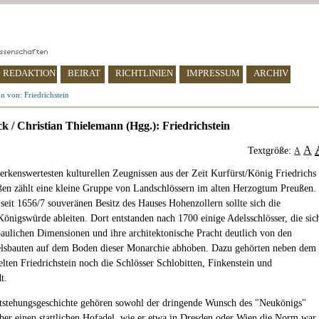
REDAKTION
BEIRAT
RICHTLINIEN
IMPRESSUM
ARCHIV
n von: Friedrichstein
ck / Christian Thielemann (Hgg.): Friedrichstein
A
Textgröße:
A
rkenswertesten kulturellen Zeugnissen aus der Zeit Kurfürst/König Friedrichs
ßen zählt eine kleine Gruppe von Landschlössern im alten Herzogtum Preußen.
seit 1656/7 souveränen Besitz des Hauses Hohenzollern sollte sich die
Königswürde ableiten. Dort entstanden nach 1700 einige Adelsschlösser, die sic
baulichen Dimensionen und ihre architektonische Pracht deutlich von den
lsbauten auf dem Boden dieser Monarchie abhoben. Dazu gehörten neben dem
elten Friedrichstein noch die Schlösser Schlobitten, Finkenstein und
t.
tstehungsgeschichte gehören sowohl der dringende Wunsch des "Neukönigs"
über einen stattlichen Hofadel, wie er etwa in Dresden oder Wien die Norm war,