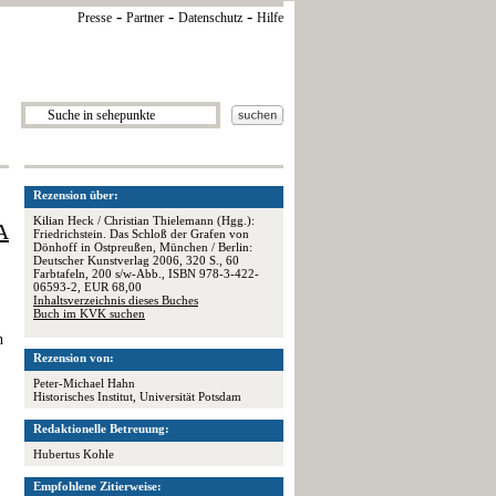
-
-
-
Presse
Partner
Datenschutz
Hilfe
Rezension über:
Kilian Heck / Christian Thielemann (Hgg.):
A
Friedrichstein. Das Schloß der Grafen von
Dönhoff in Ostpreußen, München / Berlin:
Deutscher Kunstverlag 2006, 320 S., 60
Farbtafeln, 200 s/w-Abb., ISBN 978-3-422-
06593-2, EUR 68,00
Inhaltsverzeichnis dieses Buches
Buch im KVK suchen
h
Rezension von:
Peter-Michael Hahn
Historisches Institut, Universität Potsdam
Redaktionelle Betreuung:
Hubertus Kohle
Empfohlene Zitierweise: