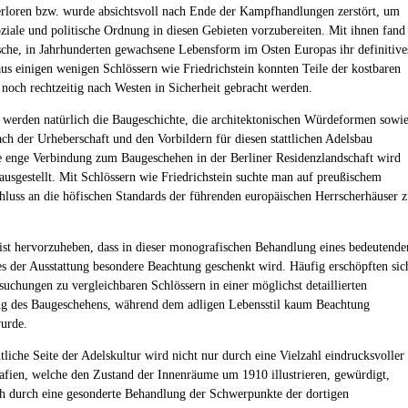
erloren bzw. wurde absichtsvoll nach Ende der Kampfhandlungen zerstört, um
oziale und politische Ordnung in diesen Gebieten vorzubereiten. Mit ihnen fand
ische, in Jahrhunderten gewachsene Lebensform im Osten Europas ihr definitive
us einigen wenigen Schlössern wie Friedrichstein konnten Teile der kostbaren
 noch rechtzeitig nach Westen in Sicherheit gebracht werden.
 werden natürlich die Baugeschichte, die architektonischen Würdeformen sowi
ach der Urheberschaft und den Vorbildern für diesen stattlichen Adelsbau
ie enge Verbindung zum Baugeschehen in der Berliner Residenzlandschaft wird
rausgestellt. Mit Schlössern wie Friedrichstein suchte man auf preußischem
luss an die höfischen Standards der führenden europäischen Herrscherhäuser 
 ist hervorzuheben, dass in dieser monografischen Behandlung eines bedeutende
s der Ausstattung besondere Beachtung geschenkt wird. Häufig erschöpften sic
rsuchungen zu vergleichbaren Schlössern in einer möglichst detaillierten
g des Baugeschehens, während dem adligen Lebensstil kaum Beachtung
urde.
tliche Seite der Adelskultur wird nicht nur durch eine Vielzahl eindrucksvoller
rafien, welche den Zustand der Innenräume um 1910 illustrieren, gewürdigt,
h durch eine gesonderte Behandlung der Schwerpunkte der dortigen