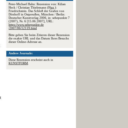
Peter-Michael Hahn: Rezension von: Kilian
Heck / Christian Thielemann (Hgg.):
Friedrichstein. Das Schloß der Grafen von
Dönhoff in Ostpreußen, München / Berlin:
Deutscher Kunstverlag 2006, in: sehepunkte 7
(2007), Nr. 6 [15.06.2007], URL:
https://www.sehepunkte.de
/2007/06/12119.html
Bitte geben Sie beim Zitieren dieser Rezension
die exakte URL und das Datum Ihres Besuchs
dieser Online-Adresse an.
t
Andere Journale:
Diese Rezension erscheint auch in
KUNSTFORM
.
t