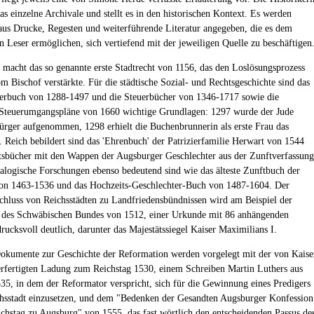
as einzelne Archivale und stellt es in den historischen Kontext. Es werden
aus Drucke, Regesten und weiterführende Literatur angegeben, die es dem
en Leser ermöglichen, sich vertiefend mit der jeweiligen Quelle zu beschäftigen
macht das so genannte erste Stadtrecht von 1156, das den Loslösungsprozess
m Bischof verstärkte. Für die städtische Sozial- und Rechtsgeschichte sind das
gerbuch von 1288-1497 und die Steuerbücher von 1346-1717 sowie die
Steuerumgangspläne von 1660 wichtige Grundlagen: 1297 wurde der Jude
ürger aufgenommen, 1298 erhielt die Buchenbrunnerin als erste Frau das
. Reich bebildert sind das 'Ehrenbuch' der Patrizierfamilie Herwart von 1544
sbücher mit den Wappen der Augsburger Geschlechter aus der Zunftverfassung
ealogische Forschungen ebenso bedeutend sind wie das älteste Zunftbuch der
on 1463-1536 und das Hochzeits-Geschlechter-Buch von 1487-1604. Der
luss von Reichsstädten zu Landfriedensbündnissen wird am Beispiel der
 des Schwäbischen Bundes von 1512, einer Urkunde mit 86 anhängenden
rucksvoll deutlich, darunter das Majestätssiegel Kaiser Maximilians I.
okumente zur Geschichte der Reformation werden vorgelegt mit der von Kaise
erfertigten Ladung zum Reichstag 1530, einem Schreiben Martin Luthers aus
35, in dem der Reformator verspricht, sich für die Gewinnung eines Predigers
chsstadt einzusetzen, und dem "Bedenken der Gesandten Augsburger Konfession
chstag zu Augsburg" von 1555, das fast wörtlich den entscheidenden Passus de