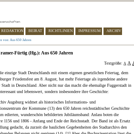
REDAKTION
BEIRAT
RICHTLINIEN
IMPRESSUM
ARCHIV
n von: Aus 650 Jahren
ramer-Fürtig (Hg.): Aus 650 Jahren
A
Textgröße:
A
ie einzige Stadt Deutschlands mit einem eigenen gesetzlichen Feiertag, dem
urger Friedensfest am 8. August, hat mehr Feiertage als irgendeine andere
 Stadt in Deutschland. Aber nicht nur das macht die ehemalige Fuggerstadt in
teressant und lebenswert, sondern insbesondere ihre Geschichte:
chiv Augsburg widmet als historisches Informations- und
onszentrum der Kommune (13) den 650 Jahren reichsstädtischer Geschichte
am edierten, wunderschön bebilderten Jubiläumsband: Anlass boten die
e 1156 und 1806 - Anfang und Ende der Reichsstadt. Der Band ist als Ersatz
ellung gedacht, da zurzeit die baulichen Gegebenheiten des Stadtarchivs den
altenden Belangen nicht genügen (14). [
1
] Aber die Buchpräsentation lässt die