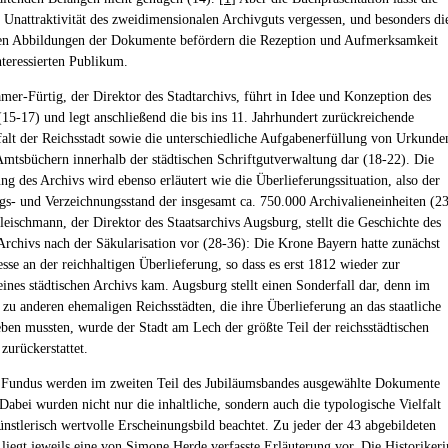
e Unattraktivität des zweidimensionalen Archivguts vergessen, und besonders di
len Abbildungen der Dokumente befördern die Rezeption und Aufmerksamkeit
nteressierten Publikum.
mer-Fürtig, der Direktor des Stadtarchivs, führt in Idee und Konzeption des
(15-17) und legt anschließend die bis ins 11. Jahrhundert zurückreichende
falt der Reichsstadt sowie die unterschiedliche Aufgabenerfüllung von Urkunde
mtsbüchern innerhalb der städtischen Schriftgutverwaltung dar (18-22). Die
ng des Archivs wird ebenso erläutert wie die Überlieferungssituation, also der
gs- und Verzeichnungsstand der insgesamt ca. 750.000 Archivalieneinheiten (2
leischmann, der Direktor des Staatsarchivs Augsburg, stellt die Geschichte des
 Archivs nach der Säkularisation vor (28-36): Die Krone Bayern hatte zunächst
sse an der reichhaltigen Überlieferung, so dass es erst 1812 wieder zur
eines städtischen Archivs kam. Augsburg stellt einen Sonderfall dar, denn im
 zu anderen ehemaligen Reichsstädten, die ihre Überlieferung an das staatliche
ben mussten, wurde der Stadt am Lech der größte Teil der reichsstädtischen
zurückerstattet.
 Fundus werden im zweiten Teil des Jubiläumsbandes ausgewählte Dokumente
 Dabei wurden nicht nur die inhaltliche, sondern auch die typologische Vielfalt
ünstlerisch wertvolle Erscheinungsbild beachtet. Zu jeder der 43 abgebildeten
 liegt jeweils eine von Simone Herde verfasste Erläuterung vor. Die Historikeri