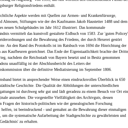
gsburger Religionsfriedens enthält.
ichtliche Aspekte werden mit Quellen zur Armen- und Krankenfürsorge,
nd Almosen, Stiftungen wie der des Kaufmanns Jakob Haustetter 1488 und dem
es neuen Schulgebäudes im Jahr 1612 illustriert. Das kommunale
ändnis vermittelt das kunstvoll gestaltete Eidbuch von 1583. Zur 'guten Policey
eiderordnungen und die Bewahrung des Friedens, der durch Hexerei gestört
te. An den Rand des Protokolls ist im Ratsbuch von 1694 die Hinrichtung der
 aus Kaufbeuren gezeichnet. Das Ende der Eigenstaatlichkeit brachte der Dritt
rieg, nachdem die Reichsstadt von Bayern besetzt und in Besitz genommen
dezu unauffällig ist der Abschlussbericht des Leiters der
nskommission über die definitive Mediatisierung im September 1806.
msband bietet in ansprechender Weise einen eindrucksvollen Überblick in 650
sstädtische Geschichte. Die Qualität der Abbildungen der unterschiedlichen
gattungen ist durchweg sehr gut und lädt geradezu zu einem Besuch vor Ort ein
nale anzusehen. Die vorgestellte Vielfältigkeit des Archivguts, dessen
 Fragen der historisch-politischen wie der genealogischen Forschung
 helfen, ist beeindruckend - und gemahnt an die Bewahrung dieser einmaligen
, um die systematische Aufarbeitung der Stadtgeschichte zu gewährleisten und
Gedächtnis' zu erhalten.