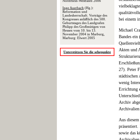
Nordrhein-Westfalen 2006
vielbeklagt
Inge Auerbach
(Hg.):
Reformation und
qualitätvol
Landesherrschaft. Vorträge des
bei einem i
Kongresses anläßlich des 500.
Geburtstages des Landgrafen
Philipp des Großmütigen von
Michael Cra
Hessen vom 10. bis 13.
November 2004 in Marburg,
Bandes ein 
Marburg: Elwert 2005
Quellenviel
Akten und A
Unterstützen Sie die sehepunkte
Strukturieru
Erschließun
27). Peter F
städtischen
wenig Intere
Errichtung 
Unterschied
Archiv abge
Archivalien 
Aus diesem
präsentiert.
sowie das k
Archivalien