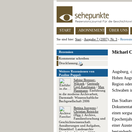
START
ABONNEMENT
ÜBER UNS
Sie sind hier:
Start
-
Ausgabe 7 (2007), Nr. 3
-
Rezensio
Michael C
Rezension
Kommentar schreiben
Druckfassung
Weitere Rezensionen von
Augsburg, d
Pauline Puppel:
Hohen Augsb
Sabine Brenner-
Wilczek
/
Gertrude
Region oder
Cepl-Kaufmann
/
Max
Schwaben in
Plassmann
: Einführung
in die moderne Archivarbeit,
Darmstadt: Wissenschaftliche
Das Stadtar
Buchgesellschaft 2006
Dokumentati
Bettina Joergens
/
Christian Reinicke
einen sorgs
(Hgg.): Archive,
Familienforschung und
Epochenjahr
Geschichtswissenschaft.
einer Ausst
Annäherungen und Aufgaben,
Düsseldorf: Landesarchiv
bestandserh