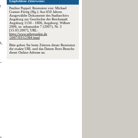
Empfohlene Zitierweise:
e
Pauline Puppel: Rezension von: Michael
Cramer-Fürtig (Hg.): Aus 650 Jahren.
Ausgewählte Dokumente des Stadtarchivs
Augsburg zur Geschichte der Reichsstadt
Augsburg 1156 - 1806, Augsburg: Wißner
2006, in: sehepunkte 7 (2007), Nr. 3
[15.03.2007], URL:
https://www.sehepunkte.de
/2007/03/12384.html
n,
Bitte geben Sie beim Zitieren dieser Rezension
die exakte URL und das Datum Ihres Besuchs
dieser Online-Adresse an.
3-
n