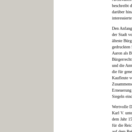
beschreibt d
darüber hin
interessiert
Den Anfang 
der Stadt vo
älteste Bür
gedruckten 
Aaron als B
Bürgerrecht
und die Amt
die für gen
Kaufleute v
Zusammensch
Erneuerung
Siegeln eind
Wertvolle D
Karl V. unt
dem Jahr 15
für die Rei
auf dem Rei