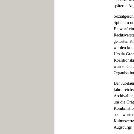
späteren Au
Sozialgesch
Spitälern u
Entwurf ein
Rechtsverst
gehörten Kl
werden konn
Ursula Grön
Koalitionsk
wurde. Gera
Organisatio
Der Jubiläu
Jahre reich
Archivalien
um die Origi
Kombination
beantworten
Kulturwerte
Augsburgs '