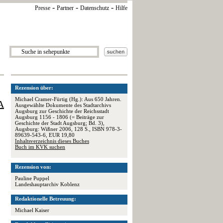
-
-
-
Presse
Partner
Datenschutz
Hilfe
Rezension über:
Michael Cramer-Fürtig (Hg.): Aus 650 Jahren.
A
Ausgewählte Dokumente des Stadtarchivs
Augsburg zur Geschichte der Reichsstadt
Augsburg 1156 - 1806 (= Beiträge zur
Geschichte der Stadt Augsburg; Bd. 3),
Augsburg: Wißner 2006, 128 S., ISBN 978-3-
89639-543-6, EUR 19,80
Inhaltsverzeichnis dieses Buches
Buch im KVK suchen
Rezension von:
Pauline Puppel
Landeshauptarchiv Koblenz
Redaktionelle Betreuung:
Michael Kaiser