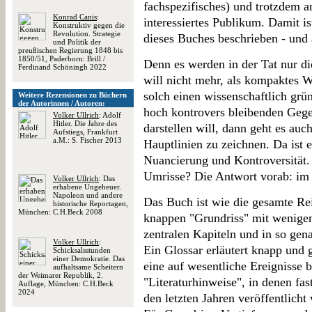
fachspezifisches) und trotzdem a
Konrad Canis
:
interessiertes Publikum. Damit i
Konstruktiv gegen die
Revolution. Strategie
dieses Buches beschrieben - und 
und Politik der
preußischen Regierung 1848 bis
1850/51, Paderborn: Brill /
Denn es werden in der Tat nur d
Ferdinand Schöningh 2022
will nicht mehr, als kompaktes 
solch einen wissenschaftlich grü
Weitere Rezensionen zu Büchern
der Autorinnen / Autoren:
hoch kontrovers bleibenden Gege
Volker Ullrich
: Adolf
Hitler. Die Jahre des
darstellen will, dann geht es auch
Aufstiegs, Frankfurt
a.M.: S. Fischer 2013
Hauptlinien zu zeichnen. Da ist ei
Nuancierung und Kontroversität.
Umrisse? Die Antwort vorab: im
Volker Ullrich
: Das
erhabene Ungeheuer.
Napoleon und andere
Das Buch ist wie die gesamte Rei
historische Reportagen,
München: C.H.Beck 2008
knappen "Grundriss" mit wenigen
zentralen Kapiteln und in so gena
Volker Ullrich
:
Ein Glossar erläutert knapp und
Schicksalsstunden
einer Demokratie. Das
eine auf wesentliche Ereignisse b
aufhaltsame Scheitern
der Weimarer Republik, 2.
"Literaturhinweise", in denen fa
Auflage, München: C.H.Beck
2024
den letzten Jahren veröffentlich