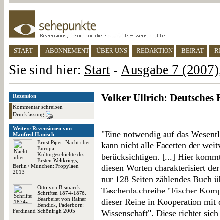
START
ABONNEMENT
ÜBER UNS
REDAKTION
BEIRAT
R
Sie sind hier:
Start
-
Ausgabe 7 (2007),
Volker Ullrich: Deutsches 
Rezension
Kommentar schreiben
Druckfassung
Weitere Rezensionen von
"Eine notwendig auf das Wesentl
Manfred Hanisch:
Ernst Piper
: Nacht über
kann nicht alle Facetten der wei
Europa.
Kulturgeschichte des
berücksichtigen. [...] Hier kommt
Ersten Weltkriegs,
Berlin / München: Propyläen
diesen Worten charakterisiert de
2013
nur 128 Seiten zählendes Buch üb
Otto von Bismarck
:
Taschenbuchreihe "Fischer Kompa
Schriften 1874-1876.
Bearbeitet von Rainer
dieser Reihe in Kooperation mit 
Bendick, Paderborn:
Ferdinand Schöningh 2005
Wissenschaft". Diese richtet sich