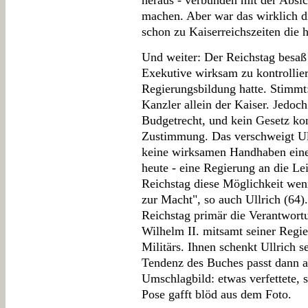
heraus - verbunden mit der Absic
machen. Aber war das wirklich di
schon zu Kaiserreichszeiten die 
Und weiter: Der Reichstag besaß
Exekutive wirksam zu kontrollier
Regierungsbildung hatte. Stimmt:
Kanzler allein der Kaiser. Jedoc
Budgetrecht, und kein Gesetz ko
Zustimmung. Das verschweigt Ull
keine wirksamen Handhaben eines
heute - eine Regierung an die L
Reichstag diese Möglichkeit weni
zur Macht", so auch Ullrich (64)
Reichstag primär die Verantwortu
Wilhelm II. mitsamt seiner Regi
Militärs. Ihnen schenkt Ullrich 
Tendenz des Buches passt dann a
Umschlagbild: etwas verfettete, 
Pose gafft blöd aus dem Foto.