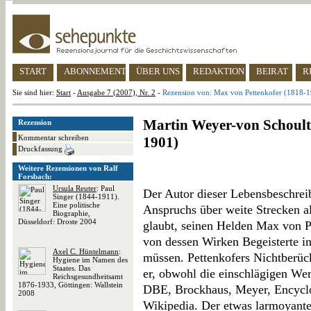
START
ABONNEMENT
ÜBER UNS
REDAKTION
BEIRAT
R
Sie sind hier:
Start
-
Ausgabe 7 (2007), Nr. 2
-
Rezension von: Max von Pettenkofer (1818-
Martin Weyer-von Schoult
Rezension
Kommentar schreiben
1901)
Druckfassung
Weitere Rezensionen von Ralf
Forsbach:
Ursula Reuter
: Paul
Der Autor dieser Lebensbeschreibu
Singer (1844-1911).
Eine politische
Anspruchs über weite Strecken als
Biographie,
Düsseldorf: Droste 2004
glaubt, seinen Helden Max von P
von dessen Wirken Begeisterte in
Axel C. Hüntelmann
:
müssen. Pettenkofers Nichtberüc
Hygiene im Namen des
Staates. Das
er, obwohl die einschlägigen We
Reichsgesundheitsamt
1876-1933, Göttingen: Wallstein
DBE, Brockhaus, Meyer, Encyclo
2008
Wikipedia. Der etwas larmoyante