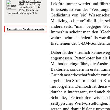
Wolfgang U. Eckart
:
Lektüre immer wieder und führt 
Medizin und Krieg.
Deutschland 1914-
Einerseits ist von der "Verdrän
1924, Paderborn:
Ferdinand Schöningh 2014
Gedächtnis von [sic] Wissenschaf
Medizingeschichte" die Rede, sch
andererseits, "man" begegne "Pett
Unterstützen Sie die sehepunkte
Immerhin scheint man den "Geeh
wahrzunehmen. Jedenfalls war d
Erscheinen der 5-DM-Sondermünz
Dabei ist der - freilich keineswe
angemessen. Pettenkofer hat als 
Methoden eingeführt, die Ausbrei
Bakterien, sondern in erster Lin
Grundwasserbeschaffenheit zurüc
ergebenden Streit mit Robert Koc
hervorgehen. Dennoch ist diese 
durchaus interessant, und auch d
Schoultz, "Pettenkofers wissens
zeittypischer Wertvorstellungen
setzen und damit bislang unverst