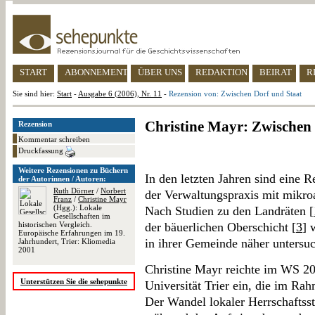
START
ABONNEMENT
ÜBER UNS
REDAKTION
BEIRAT
R
Sie sind hier:
Start
-
Ausgabe 6 (2006), Nr. 11
-
Rezension von: Zwischen Dorf und Staat
Christine Mayr: Zwischen
Rezension
Kommentar schreiben
Druckfassung
Weitere Rezensionen zu Büchern
In den letzten Jahren sind eine R
der Autorinnen / Autoren:
Ruth Dörner
/
Norbert
der Verwaltungspraxis mit mikro
Franz
/
Christine Mayr
(Hgg.): Lokale
Nach Studien zu den Landräten [
Gesellschaften im
historischen Vergleich.
der bäuerlichen Oberschicht [
3
] 
Europäische Erfahrungen im 19.
in ihrer Gemeinde näher untersuc
Jahrhundert, Trier: Kliomedia
2001
Christine Mayr reichte im WS 200
Unterstützen Sie die sehepunkte
Universität Trier ein, die im Ra
Der Wandel lokaler Herrschafts