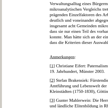
Verwaltungsalltag eines Bürgerme
mikroanalytischen Vergleichs tre
prägenden Einzelfaktoren des Arb
deutlich und voneinander abgegr
insgesamt acht Gemeinden mikroan
dass sie nur einen Teil des vorh
konnte. Man hätte sich an der ei
dass die Kriterien dieser Auswa
Anmerkungen
:
[
1
] Christiane Eifert: Paternalis
19. Jahrhundert, Münster 2003.
[
2
] Stefan Brakensiek: Fürstendi
Amtführung und Lebenswelt der 
Kleinstädten (1750-1830), Götti
[
3
] Gunter Mahlerwein: Die Herr
und ländliche Elitenbildung in 