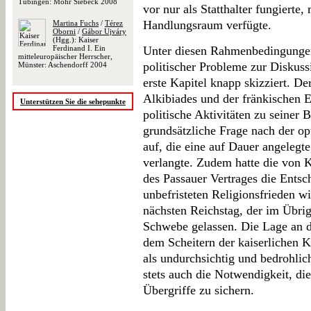
Tübingen: Mohr Siebeck 2008
vor nur als Statthalter fungierte
Handlungsraum verfügte.
Martina Fuchs
/
Térez
Oborni
/
Gábor Ujváry
(Hgg.): Kaiser
Ferdinand I. Ein
Unter diesen Rahmenbedingungen
mitteleuropäischer Herrscher,
politischer Probleme zur Diskus
Münster: Aschendorff 2004
erste Kapitel knapp skizziert. D
Alkibiades und der fränkischen Ei
Unterstützen Sie die sehepunkte
politische Aktivitäten zu seiner 
grundsätzliche Frage nach der o
auf, die eine auf Dauer angelegt
verlangte. Zudem hatte die von Ka
des Passauer Vertrages die Entsc
unbefristeten Religionsfrieden
nächsten Reichstag, der im Übri
Schwebe gelassen. Die Lage an d
dem Scheitern der kaiserlichen K
als undurchsichtig und bedrohli
stets auch die Notwendigkeit, di
Übergriffe zu sichern.