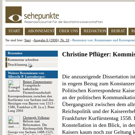
START
ABONNEMENT
ÜBER UNS
REDAKTION
BEIRAT
R
Sie sind hier:
Start
-
Ausgabe 6 (2006), Nr. 10
-
Rezension von: Kommissare und Korrespon
Christine Pflüger: Kommi
Rezension
Kommentar schreiben
Druckfassung
Weitere Rezensionen von
Die anzuzeigende Dissertation is
Albrecht P. Luttenberger:
Reiner Zimmermann
:
in engem Bezug zum Konstanzer 
Evangelisch-
katholische
Politischen Korrespondenz Kaiser
Fürstenfreundschaft.
Korrespondenzen zwischen den
an der politischen Kommunikation
Kurfürsten von Sachsen und den
Übergangszeit zwischen dem all
Herzögen von Bayern von 1513 -
1586, Frankfurt a.M. [u.a.]: Peter
Reichspolitik und der Kaisererh
Lang 2004
Frankfurter Kurfürstentag 1558. 
Christoph Volkmar
:
Reform statt
Konstellation in den Blick, in de
Reformation. Die
Kirchenpolitik Herzog
Kaisers kaum noch zur Geltung k
Georgs von Sachsen 1488-1525,