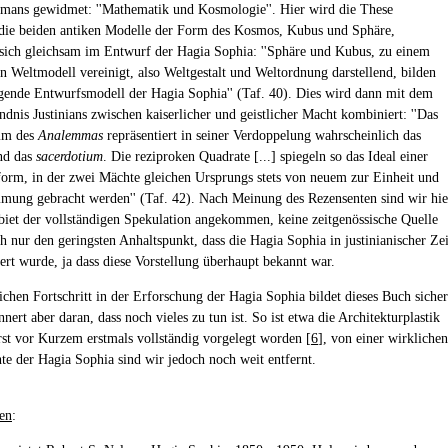
mans gewidmet: ''Mathematik und Kosmologie''. Hier wird die These
, die beiden antiken Modelle der Form des Kosmos, Kubus und Sphäre,
 sich gleichsam im Entwurf der Hagia Sophia: ''Sphäre und Kubus, zu einem
n Weltmodell vereinigt, also Weltgestalt und Weltordnung darstellend, bilden
gende Entwurfsmodell der Hagia Sophia'' (Taf. 40). Dies wird dann mit dem
ndnis Justinians zwischen kaiserlicher und geistlicher Macht kombiniert: ''Das
mm des
Analemmas
repräsentiert in seiner Verdoppelung wahrscheinlich das
d das
sacerdotium
. Die reziproken Quadrate [...] spiegeln so das Ideal einer
form, in der zwei Mächte gleichen Ursprungs stets von neuem zur Einheit und
mung gebracht werden'' (Taf. 42). Nach Meinung des Rezensenten sind wir hie
iet der vollständigen Spekulation angekommen, keine zeitgenössische Quelle
h nur den geringsten Anhaltspunkt, dass die Hagia Sophia in justinianischer Zei
iert wurde, ja dass diese Vorstellung überhaupt bekannt war.
ichen Fortschritt in der Erforschung der Hagia Sophia bildet dieses Buch sicher
innert aber daran, dass noch vieles zu tun ist. So ist etwa die Architekturplastik
rst vor Kurzem erstmals vollständig vorgelegt worden [
6
], von einer wirklichen
te der Hagia Sophia sind wir jedoch noch weit entfernt.
en
: