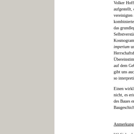
Volker Hoff
aufgestellt
vereinigten
kombinierte
das grundle
Selbstverstä
Kosmogra
imperium
un
Herrschafts
Übereinstim
auf dem Geb
gibt uns auc
so interpret
Einen wirkl
nicht, es er
des Baues e
Baugeschich
Anmerkung