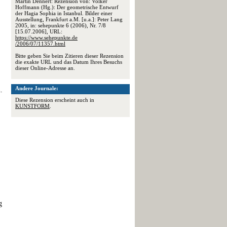
Martin Dennert: Rezension von: Volker
Hoffmann (Hg.): Der geometrische Entwurf
der Hagia Sophia in Istanbul. Bilder einer
Ausstellung, Frankfurt a.M. [u.a.]: Peter Lang
2005, in: sehepunkte 6 (2006), Nr. 7/8
[15.07.2006], URL:
https://www.sehepunkte.de
/2006/07/11357.html
Bitte geben Sie beim Zitieren dieser Rezension
die exakte URL und das Datum Ihres Besuchs
dieser Online-Adresse an.
Andere Journale:
.
Diese Rezension erscheint auch in
KUNSTFORM
.
g