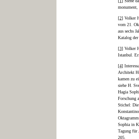
[
1
] Siehe d
monument, 
[
2
] Volker 
vom 21. Okt
aus sechs J
Katalog der
[
3
] Volker 
Istanbul. Er
[
4
] Interes
Architekt H
kamen zu ei
siehe H. Sv
Hagia Sophi
Forschung a
Stichel: Di
Konstantino
Oktagramm u
Sophia in K
Tagung für
205.