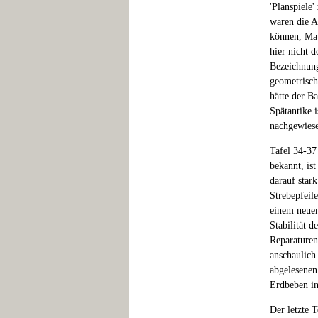
'Planspiele
waren die A
können, Math
hier nicht 
Bezeichnung
geometrisch
hätte der B
Spätantike 
nachgewies
Tafel 34-37
bekannt, ist
darauf stark
Strebepfeil
einem neuen
Stabilität 
Reparaturen
anschaulich
abgelesenen
Erdbeben in 
Der letzte T