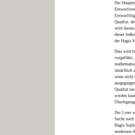
Der Hauptte
Entwurfsver
Entwurfsfig
Quadrat, de
wird daraus
dieser ließ
der Hagia S
Dies wird h
vorgeführt,
mathematisc
tatsächlich
wenn nicht 
ausgegangen
Quadrat zur
werden kann
Überlegung
Der Leser w
Suche nach 
Hagia Sophi
modernen Ar