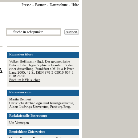
-
-
-
Presse
Partner
Datenschutz
Hilfe
Rezension über:
Volker Hoffmann (Hg.): Der geometrische
Entwurf der Hagia Sophia in Istanbul. Bilder
A
einer Ausstellung, Frankfurt a.M. [u.a.]: Peter
Lang 2005, 42 S., ISBN 978-3-03910-657-8,
EUR 26,90
Buch im KVK suchen
Rezension von:
Martin Dennert
Christliche Archäologie und Kunstgeschichte,
Albert-Ludwigs-Universität, Freiburg/Brsg.
Redaktionelle Betreuung:
Ute Verstegen
Empfohlene Zitierweise: