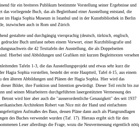
inend für ein breiteres Publikum bestimmte Vorstellung seiner Ergebnisse und
t das vorliegende Buch, das als Begleitband einer Ausstellung entstand, die
st im Hagia Sophia Museum in Istanbul und in der Kunstbibliothek in Berlin
de, inzwischen auch in Rom und Zürich.
hend gestaltete und durchgängig viersprachig (deutsch, türkisch, englisch,
) gedruckte Buch umfasst neben einem Vorwort, einer Kurzbibliografie und
dungsnachweis die 42 Texttafeln der Ausstellung, die als Doppelseiten
sind. Hierbei sind Abbildungen und Grafiken mit kurzen Begleittexten versehen
nleitenden Tafeln 1-3, die das Ausstellungsprojekt und etwas sehr kurz die
er Hagia Sophia vorstellen, besteht der erste Hauptteil, Tafel 4-15, aus einem
u den älteren Abbildungen und Plänen der Hagia Sophia. Hier wird das
dieser Bilder, ihre Funktion und Intention gewürdigt. Dieser Teil reicht bis zur
n und seinen Mitarbeitern durchgeführten lasergestützten Vermessung des
Betont wird hier aber auch die ''ausserordentliche Genauigkeit'' des seit 1937
rikanischen Architekten Robert van Nice mit der Hand und einfachsten
angefertigten Aufmaßes des Baus, dessen Pläne dann auch als Plangrundlagen
ngen des Buches verwendet wurden (Taf. 17). Hieraus ergibt sich für den
ommenen Leser allerdings die Frage, wozu die Neuvermessung eigentlich nöti