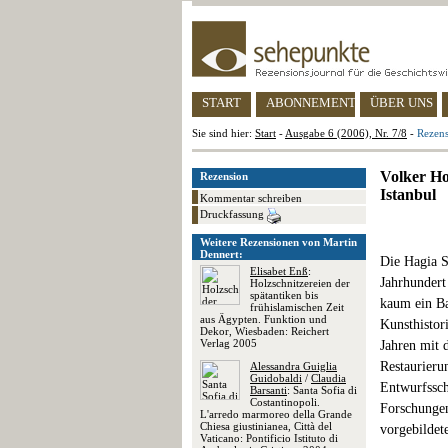
START
ABONNEMENT
ÜBER UNS
Sie sind hier:
Start
-
Ausgabe 6 (2006), Nr. 7/8
-
Rezens
Volker Ho
Rezension
Istanbul
Kommentar schreiben
Druckfassung
Weitere Rezensionen von Martin
Dennert:
Die Hagia S
Elisabet Enß
:
Jahrhundert
Holzschnitzereien der
spätantiken bis
kaum ein Ba
frühislamischen Zeit
aus Ägypten. Funktion und
Kunsthistori
Dekor, Wiesbaden: Reichert
Verlag 2005
Jahren mit 
Restaurieru
Alessandra Guiglia
Guidobaldi
/
Claudia
Entwurfssch
Barsanti
: Santa Sofia di
Costantinopoli.
Forschungen
L'arredo marmoreo della Grande
Chiesa giustinianea, Città del
vorgebildet
Vaticano: Pontificio Istituto di