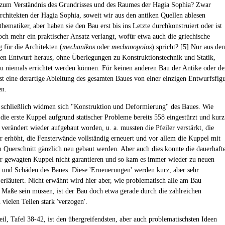
' zum Verständnis des Grundrisses und des Raumes der Hagia Sophia? Zwar
rchitekten der Hagia Sophia, soweit wir aus den antiken Quellen ablesen
ematiker, aber haben sie den Bau erst bis ins Letzte durchkonstruiert oder ist
doch mehr ein praktischer Ansatz verlangt, wofür etwa auch die griechische
 für die Architekten (
mechanikos
oder
mechanopoios
) spricht? [
5
] Nur aus de
en Entwurf heraus, ohne Überlegungen zu Konstruktionstechnik und Statik,
au niemals errichtet werden können. Für keinen anderen Bau der Antike oder de
ist eine derartige Ableitung des gesamten Baues von einer einzigen Entwurfsfig
en.
 schließlich widmen sich ''Konstruktion und Deformierung'' des Baues. Wie
 die erste Kuppel aufgrund statischer Probleme bereits 558 eingestürzt und kurz
 verändert wieder aufgebaut worden, u. a. mussten die Pfeiler verstärkt, die
er erhöht, die Fensterwände vollständig erneuert und vor allem die Kuppel mit
 Querschnitt gänzlich neu gebaut werden. Aber auch dies konnte die dauerhaft
der gewagten Kuppel nicht garantieren und so kam es immer wieder zu neuen
 und Schäden des Baues. Diese 'Erneuerungen' werden kurz, aber sehr
 erläutert. Nicht erwähnt wird hier aber, wie problematisch alle am Bau
 Maße sein müssen, ist der Bau doch etwa gerade durch die zahlreichen
vielen Teilen stark 'verzogen'.
eil, Tafel 38-42, ist den übergreifendsten, aber auch problematischsten Ideen