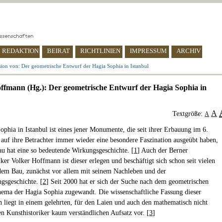
REDAKTION
BEIRAT
RICHTLINIEN
IMPRESSUM
ARCHIV
ion von: Der geometrische Entwurf der Hagia Sophia in Istanbul
ffmann (Hg.): Der geometrische Entwurf der Hagia Sophia in
A
Textgröße:
A
ophia in Istanbul ist eines jener Monumente, die seit ihrer Erbauung im 6.
 auf ihre Betrachter immer wieder eine besondere Faszination ausgeübt haben,
u hat eine so bedeutende Wirkungsgeschichte. [
1
] Auch der Berner
ker Volker Hoffmann ist dieser erlegen und beschäftigt sich schon seit vielen
dem Bau, zunächst vor allem mit seinem Nachleben und der
ngsgeschichte. [
2
] Seit 2000 hat er sich der Suche nach dem geometrischen
ema der Hagia Sophia zugewandt. Die wissenschaftliche Fassung dieser
 liegt in einem gelehrten, für den Laien und auch den mathematisch nicht
en Kunsthistoriker kaum verständlichen Aufsatz vor. [
3
]