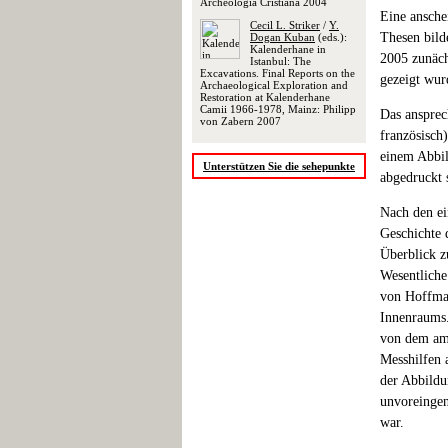
Archeologia Cristiana 2004
Eine ansche
Cecil L. Striker
/
Y.
Thesen bilde
Dogan Kuban
(eds.):
Kalenderhane in
2005 zunäch
Istanbul: The
Excavations. Final Reports on the
gezeigt wur
Archaeological Exploration and
Restoration at Kalenderhane
Camii 1966-1978, Mainz: Philipp
Das ansprec
von Zabern 2007
französisch
einem Abbil
Unterstützen Sie die sehepunkte
abgedruckt 
Nach den ei
Geschichte d
Überblick z
Wesentliche 
von Hoffman
Innenraums. 
von dem ame
Messhilfen 
der Abbildu
unvoreingen
war.