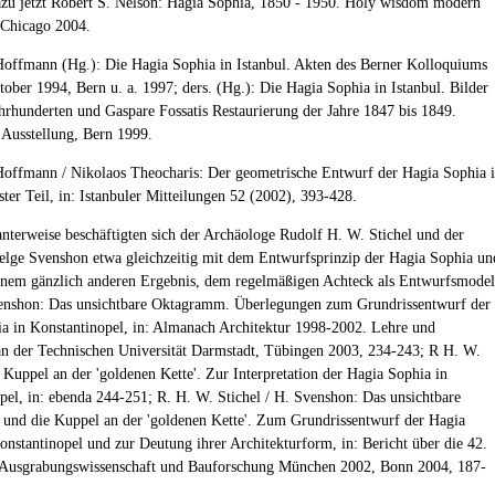
azu jetzt Robert S. Nelson: Hagia Sophia, 1850 - 1950. Holy wisdom modern
Chicago 2004.
Hoffmann (Hg.): Die Hagia Sophia in Istanbul. Akten des Berner Kolloquiums
ober 1994, Bern u. a. 1997; ders. (Hg.): Die Hagia Sophia in Istanbul. Bilder
ahrhunderten und Gaspare Fossatis Restaurierung der Jahre 1847 bis 1849.
 Ausstellung, Bern 1999.
Hoffmann / Nikolaos Theocharis: Der geometrische Entwurf der Hagia Sophia 
ster Teil, in: Istanbuler Mitteilungen 52 (2002), 393-428.
santerweise beschäftigten sich der Archäologe Rudolf H. W. Stichel und der
elge Svenshon etwa gleichzeitig mit dem Entwurfsprinzip der Hagia Sophia un
nem gänzlich anderen Ergebnis, dem regelmäßigen Achteck als Entwurfsmodel
enshon: Das unsichtbare Oktagramm. Überlegungen zum Grundrissentwurf der
a in Konstantinopel, in: Almanach Architektur 1998-2002. Lehre und
n der Technischen Universität Darmstadt, Tübingen 2003, 234-243; R H. W.
e Kuppel an der 'goldenen Kette'. Zur Interpretation der Hagia Sophia in
pel, in: ebenda 244-251; R. H. W. Stichel / H. Svenshon: Das unsichtbare
nd die Kuppel an der 'goldenen Kette'. Zum Grundrissentwurf der Hagia
onstantinopel und zur Deutung ihrer Architekturform, in: Bericht über die 42.
 Ausgrabungswissenschaft und Bauforschung München 2002, Bonn 2004, 187-