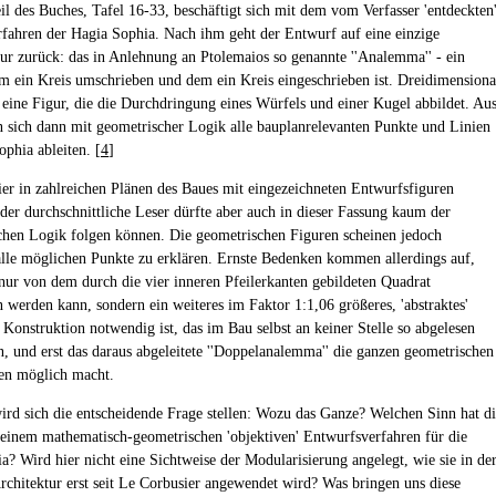
il des Buches, Tafel 16-33, beschäftigt sich mit dem vom Verfasser 'entdeckten
fahren der Hagia Sophia. Nach ihm geht der Entwurf auf eine einzige
ur zurück: das in Anlehnung an Ptolemaios so genannte ''Analemma'' - ein
m ein Kreis umschrieben und dem ein Kreis eingeschrieben ist. Dreidimensiona
 eine Figur, die die Durchdringung eines Würfels und einer Kugel abbildet. Au
en sich dann mit geometrischer Logik alle bauplanrelevanten Punkte und Linien
ophia ableiten. [
4
]
ier in zahlreichen Plänen des Baues mit eingezeichneten Entwurfsfiguren
 der durchschnittliche Leser dürfte aber auch in dieser Fassung kaum der
hen Logik folgen können. Die geometrischen Figuren scheinen jedoch
 alle möglichen Punkte zu erklären. Ernste Bedenken kommen allerdings auf,
nur von dem durch die vier inneren Pfeilerkanten gebildeten Quadrat
 werden kann, sondern ein weiteres im Faktor 1:1,06 größeres, 'abstraktes'
 Konstruktion notwendig ist, das im Bau selbst an keiner Stelle so abgelesen
, und erst das daraus abgeleitete ''Doppelanalemma'' die ganzen geometrischen
en möglich macht.
ird sich die entscheidende Frage stellen: Wozu das Ganze? Welchen Sinn hat d
einem mathematisch-geometrischen 'objektiven' Entwurfsverfahren für die
a? Wird hier nicht eine Sichtweise der Modularisierung angelegt, wie sie in de
chitektur erst seit Le Corbusier angewendet wird? Was bringen uns diese