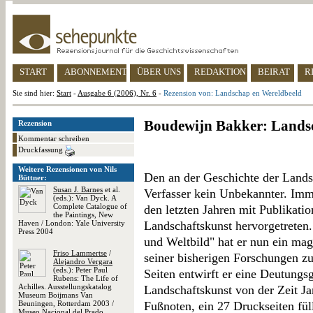
START
ABONNEMENT
ÜBER UNS
REDAKTION
BEIRAT
R
Sie sind hier:
Start
-
Ausgabe 6 (2006), Nr. 6
-
Rezension von: Landschap en Wereldbeeld
Boudewijn Bakker: Lands
Rezension
Kommentar schreiben
Druckfassung
Weitere Rezensionen von Nils
Den an der Geschichte der Landsch
Büttner:
Susan J. Barnes
et al.
Verfasser kein Unbekannter. Imm
(eds.): Van Dyck. A
Complete Catalogue of
den letzten Jahren mit Publikati
the Paintings, New
Haven / London: Yale University
Landschaftskunst hervorgetreten
Press 2004
und Weltbild" hat er nun ein ma
Friso Lammertse
/
seiner bisherigen Forschungen zu
Alejandro Vergara
(eds.): Peter Paul
Seiten entwirft er eine Deutungs
Rubens: The Life of
Achilles. Ausstellungskatalog
Landschaftskunst von der Zeit J
Museum Boijmans Van
Beuningen, Rotterdam 2003 /
Fußnoten, ein 27 Druckseiten fül
Museo Nacional del Prado,