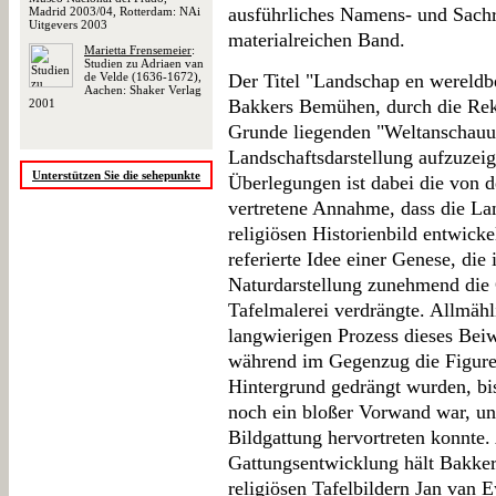
ausführliches Namens- und Sachr
Madrid 2003/04, Rotterdam: NAi
Uitgevers 2003
materialreichen Band.
Marietta Frensemeier
:
Studien zu Adriaen van
de Velde (1636-1672),
Der Titel "Landschap en wereldb
Aachen: Shaker Verlag
Bakkers Bemühen, durch die Rek
2001
Grunde liegenden "Weltanschauun
Landschaftsdarstellung aufzuzei
Unterstützen Sie die sehepunkte
Überlegungen ist dabei die von de
vertretene Annahme, dass die La
religiösen Historienbild entwicke
referierte Idee einer Genese, die 
Naturdarstellung zunehmend die 
Tafelmalerei verdrängte. Allmähl
langwierigen Prozess dieses Bei
während im Gegenzug die Figure
Hintergrund gedrängt wurden, bis
noch ein bloßer Vorwand war, un
Bildgattung hervortreten konnte.
Gattungsentwicklung hält Bakker
religiösen Tafelbildern Jan van 