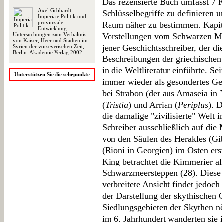
Das rezensierte Buch umfasst 7 K
Axel Gebhardt
:
Schlüsselbegriffe zu definieren 
Imperiale Politik und
provinziale
Raum näher zu bestimmen. Kapitel
Entwicklung.
Untersuchungen zum Verhältnis
Vorstellungen vom Schwarzen Mee
von Kaiser, Heer und Städten im
jener Geschichtsschreiber, der d
Syrien der vorseverischen Zeit,
Berlin: Akademie Verlag 2002
Beschreibungen der griechische
in die Weltliteratur einführte. 
Unterstützen Sie die sehepunkte
immer wieder als gesondertes Geb
bei Strabon (der aus Amaseia in
(
Tristia
) und Arrian (
Periplus
). 
die damalige "zivilisierte" Welt 
Schreiber ausschließlich auf di
von den Säulen des Herakles (Gib
(Rioni in Georgien) im Osten ers
King betrachtet die Kimmerier al
Schwarzmeersteppen (28). Diese
verbreitete Ansicht findet jedoch
der Darstellung der skythischen 
Siedlungsgebieten der Skythen nö
im 6. Jahrhundert wanderten sie 