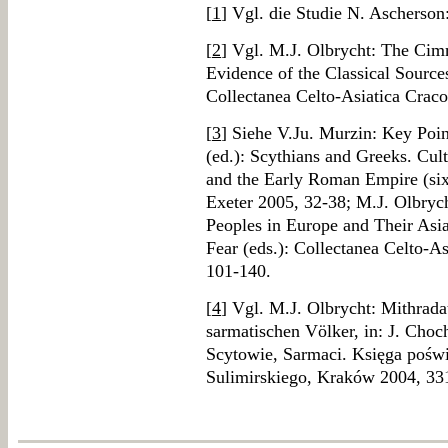
[
1
] Vgl. die Studie N. Ascherso
[
2
] Vgl. M.J. Olbrycht: The Ci
Evidence of the Classical Sources,
Collectanea Celto-Asiatica Crac
[
3
] Siehe V.Ju. Murzin: Key Poin
(ed.): Scythians and Greeks. Cult
and the Early Roman Empire (sixt
Exeter 2005, 32-38; M.J. Olbrych
Peoples in Europe and Their Asiat
Fear (eds.): Collectanea Celto-A
101-140.
[
4
] Vgl. M.J. Olbrycht: Mithrada
sarmatischen Völker, in: J. Cho
Scytowie, Sarmaci. Księga pośw
Sulimirskiego, Kraków 2004, 33