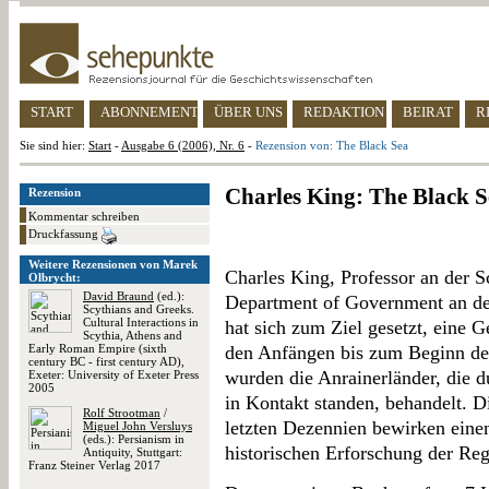
START
ABONNEMENT
ÜBER UNS
REDAKTION
BEIRAT
R
Sie sind hier:
Start
-
Ausgabe 6 (2006), Nr. 6
-
Rezension von: The Black Sea
Charles King: The Black S
Rezension
Kommentar schreiben
Druckfassung
Weitere Rezensionen von Marek
Charles King, Professor an der 
Olbrycht:
David Braund
(ed.):
Department of Government an de
Scythians and Greeks.
Cultural Interactions in
hat sich zum Ziel gesetzt, eine 
Scythia, Athens and
Early Roman Empire (sixth
den Anfängen bis zum Beginn des
century BC - first century AD),
wurden die Anrainerländer, die 
Exeter: University of Exeter Press
2005
in Kontakt standen, behandelt. D
Rolf Strootman
/
letzten Dezennien bewirken eine
Miguel John Versluys
(eds.): Persianism in
historischen Erforschung der Reg
Antiquity, Stuttgart:
Franz Steiner Verlag 2017