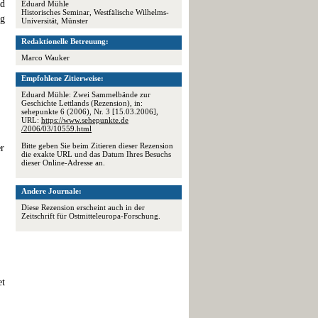
nd
Eduard Mühle
Historisches Seminar, Westfälische Wilhelms-
ng
Universität, Münster
Redaktionelle Betreuung:
Marco Wauker
Empfohlene Zitierweise:
Eduard Mühle: Zwei Sammelbände zur
Geschichte Lettlands (Rezension), in:
sehepunkte 6 (2006), Nr. 3 [15.03.2006],
URL:
https://www.sehepunkte.de
/2006/03/10559.html
Bitte geben Sie beim Zitieren dieser Rezension
er
die exakte URL und das Datum Ihres Besuchs
dieser Online-Adresse an.
Andere Journale:
Diese Rezension erscheint auch in der
Zeitschrift für Ostmitteleuropa-Forschung.
et