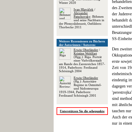
behandelten
Winter 2020
des Zweiten
Ivan Hlaváček
/
Alexander
der Judenve
Patschovsky
: Böhmen
behandelt d
und seine Nachbarn in
der Přemyslidenzeit, Ostfildern:
unterschied
Thorbecke 2011
Besatzungsr
SS-Einheit
Weitere Rezensionen zu Büchern
der Autorinnen / Autoren:
Den zweiten
Erwin Oberländer
/
Kristine Wohlfart
Okkupatione
(Hgg.): Riga. Porträt
einer Vielvölkerstadt
erste sowje
am Rande des Zarenreiches 1857-
Zeit von 19
1914, Paderborn: Ferdinand
Schöningh 2004
einheimisch
Erwin Oberländer
eindeutig i
(Hg.): Autoritäre
Regime in Ostmittel-
dagegen ver
und Südosteuropa
1919-1944, Paderborn:
'perestrojk
Ferdinand Schöningh 2001
sind method
mit ähnlich
tauchen nur
Unterstützen Sie die sehepunkte
Auch der ex
nur in eine