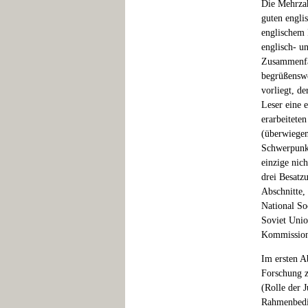
Die Mehrzah
guten engli
englischem P
englisch- u
Zusammenfas
begrüßenswe
vorliegt, de
Leser eine 
erarbeitete
(überwiegend
Schwerpunkt
einzige nic
drei Besatzu
Abschnitte,
National So
Soviet Unio
Kommission 
Im ersten A
Forschung z
(Rolle der J
Rahmenbedin