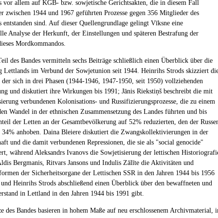
or allem auf KGB- bzw. sowjetische Gerichtsakten, die in diesem Fall
der zwischen 1944 und 1967 geführten Prozesse gegen 356 Mitglieder des
ntstanden sind. Auf dieser Quellengrundlage gelingt Vīksne eine
lle Analyse der Herkunft, der Einstellungen und späteren Bestrafung der
 dieses Mordkommandos.
Teil des Bandes vermitteln sechs Beiträge schließlich einen Überblick über die
 Lettlands im Verbund der Sowjetunion seit 1944. Heinrihs Strods skizziert di
 der sich in drei Phasen (1944-1946, 1947-1950, seit 1950) vollziehenden
ung und diskutiert ihre Wirkungen bis 1991; Jānis Riekstiņš beschreibt die mit
sierung verbundenen Kolonisations- und Russifizierungsprozesse, die zu einem
en Wandel in der ethnischen Zusammensetzung des Landes führten und bis
teil der Letten an der Gesamtbevölkerung auf 52% reduzierten, den der Russe
 34% anhoben. Daina Bleiere diskutiert die Zwangskollektivierungen in der
aft und die damit verbundenen Repressionen, die sie als "social genocide"
ert, während Aleksandrs Ivanovs die Sowjetisierung der lettischen Historiografi
Aldis Bergmanis, Ritvars Jansons und Indulis Zālīte die Aktivitäten und
formen der Sicherheitsorgane der Lettischen SSR in den Jahren 1944 bis 1956
 und Heinrihs Strods abschließend einen Überblick über den bewaffneten und
erstand in Lettland in den Jahren 1944 bis 1991 gibt.
ze des Bandes basieren in hohem Maße auf neu erschlossenem Archivmaterial, i