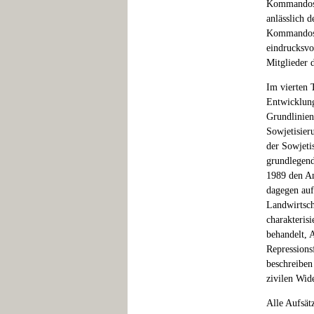
Kommandos v
anlässlich 
Kommandos e
eindrucksvo
Mitglieder
Im vierten 
Entwicklung
Grundlinien
Sowjetisier
der Sowjeti
grundlegend
1989 den An
dagegen auf
Landwirtsch
charakterisi
behandelt, 
Repressions
beschreiben
zivilen Wid
Alle Aufsät