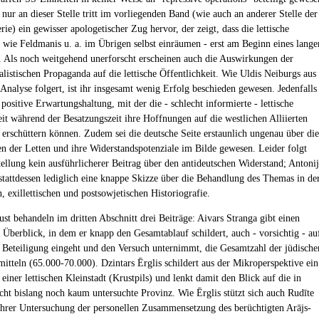
 nur an dieser Stelle tritt im vorliegenden Band (wie auch an anderer Stelle der
ie) ein gewisser apologetischer Zug hervor, der zeigt, dass die lettische
 wie Feldmanis u. a. im Übrigen selbst einräumen - erst am Beginn eines lange
. Als noch weitgehend unerforscht erscheinen auch die Auswirkungen der
alistischen Propaganda auf die lettische Öffentlichkeit. Wie Uldis Neiburgs aus
 Analyse folgert, ist ihr insgesamt wenig Erfolg beschieden gewesen. Jedenfalls
 positive Erwartungshaltung, mit der die - schlecht informierte - lettische
eit während der Besatzungszeit ihre Hoffnungen auf die westlichen Alliierten
ht erschüttern können. Zudem sei die deutsche Seite erstaunlich ungenau über die
en der Letten und ihre Widerstandspotenziale im Bilde gewesen. Leider folgt
tellung kein ausführlicherer Beitrag über den antideutschen Widerstand; Antonij
stattdessen lediglich eine knappe Skizze über die Behandlung des Themas in de
, exillettischen und postsowjetischen Historiografie.
st behandeln im dritten Abschnitt drei Beiträge: Aivars Stranga gibt einen
 Überblick, in dem er knapp den Gesamtablauf schildert, auch - vorsichtig - au
he Beteiligung eingeht und den Versuch unternimmt, die Gesamtzahl der jüdische
mitteln (65.000-70.000). Dzintars Ērglis schildert aus der Mikroperspektive ein
einer lettischen Kleinstadt (Krustpils) und lenkt damit den Blick auf die in
icht bislang noch kaum untersuchte Provinz. Wie Ērglis stützt sich auch Rudīte
ihrer Untersuchung der personellen Zusammensetzung des berüchtigten Arājs-