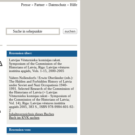
-
-
-
Presse
Partner
Datenschutz
Hilfe
Rezension über:
Latvijas Vēsturnieku komisijas raksti.
A
Symposium of the Commission of the
Historians of Latvia, Riga: Latvijas vēstures
institūta apgāds, Vols. 1-15, 2000-2005
Valters Nollendorfs / Erwin Oberländer (eds.):
The Hidden and Forbidden History of Latvia
under Soviet and Nazi Occupations 1940-
1991. Selected Research of the Commission of
the Historians of Latvia (= Latvijas
Vēsturnieku komisjas raksti - Symposium of
the Commission of the Historians of Latvia;
Vol. 14), Riga: Latvijas vēstures institūta
apgāds 2005, 383 S., ISBN 978-9984-601-92-
2
n
Inhaltsverzeichnis dieses Buches
Buch im KVK suchen
Rezension von: