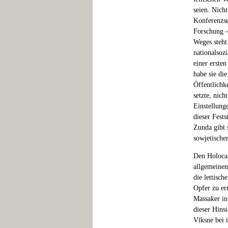
seien. Nicht
Konferenzser
Forschung -
Weges steht
nationalsozi
einer ersten
habe sie die
Öffentlichk
setzte, nic
Einstellung
dieser Fests
Zunda gibt 
sowjetischen
Den Holocau
allgemeinen
die lettisc
Opfer zu er
Massaker in 
dieser Hins
Vīksne bei 