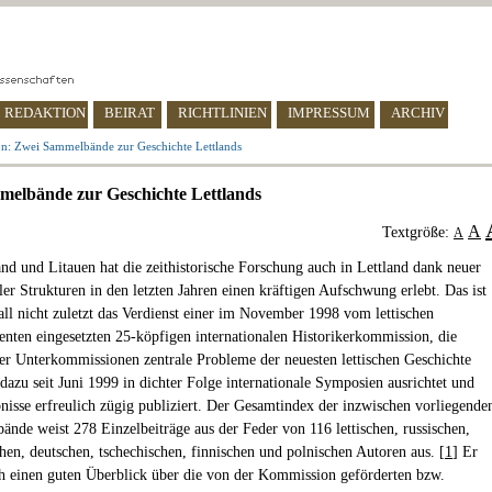
REDAKTION
BEIRAT
RICHTLINIEN
IMPRESSUM
ARCHIV
n: Zwei Sammelbände zur Geschichte Lettlands
elbände zur Geschichte Lettlands
A
Textgröße:
A
and und Litauen hat die zeithistorische Forschung auch in Lettland dank neuer
ller Strukturen in den letzten Jahren einen kräftigen Aufschwung erlebt. Das ist
all nicht zuletzt das Verdienst einer im November 1998 vom lettischen
denten eingesetzten 25-köpfigen internationalen Historikerkommission, die
vier Unterkommissionen zentrale Probleme der neuesten lettischen Geschichte
 dazu seit Juni 1999 in dichter Folge internationale Symposien ausrichtet und
nisse erfreulich zügig publiziert. Der Gesamtindex der inzwischen vorliegende
ände weist 278 Einzelbeiträge aus der Feder von 116 lettischen, russischen,
hen, deutschen, tschechischen, finnischen und polnischen Autoren aus. [
1
] Er
ch einen guten Überblick über die von der Kommission geförderten bzw.