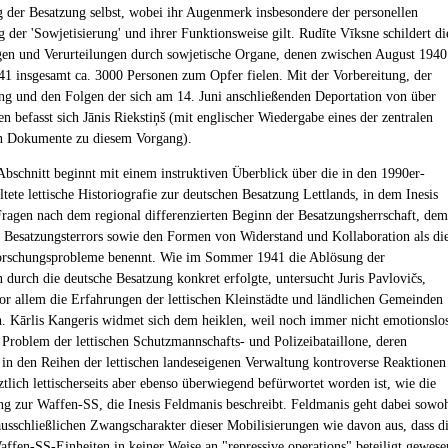
 der Besatzung selbst, wobei ihr Augenmerk insbesondere der personellen
 der 'Sowjetisierung' und ihrer Funktionsweise gilt. Rudīte Vīksne schildert di
gen und Verurteilungen durch sowjetische Organe, denen zwischen August 1940
41 insgesamt ca. 3000 Personen zum Opfer fielen. Mit der Vorbereitung, der
g und den Folgen der sich am 14. Juni anschließenden Deportation von über
n befasst sich Jānis Riekstiņš (mit englischer Wiedergabe eines der zentralen
en Dokumente zu diesem Vorgang).
Abschnitt beginnt mit einem instruktiven Überblick über die in den 1990er-
ltete lettische Historiografie zur deutschen Besatzung Lettlands, in dem Inesis
ragen nach dem regional differenzierten Beginn der Besatzungsherrschaft, dem
Besatzungsterrors sowie den Formen von Widerstand und Kollaboration als di
Forschungsprobleme benennt. Wie im Sommer 1941 die Ablösung der
n durch die deutsche Besatzung konkret erfolgte, untersucht Juris Pavlovičs,
or allem die Erfahrungen der lettischen Kleinstädte und ländlichen Gemeinden
en. Kārlis Kangeris widmet sich dem heiklen, weil noch immer nicht emotionslo
n Problem der lettischen Schutzmannschafts- und Polizeibataillone, deren
 in den Reihen der lettischen landeseigenen Verwaltung kontroverse Reaktionen
tztlich lettischerseits aber ebenso überwiegend befürwortet worden ist, wie die
ng zur Waffen-SS, die Inesis Feldmanis beschreibt. Feldmanis geht dabei sowo
usschließlichen Zwangscharakter dieser Mobilisierungen wie davon aus, dass d
Waffen-SS-Einheiten in keiner Weise an "repressive operations" beteiligt gewese