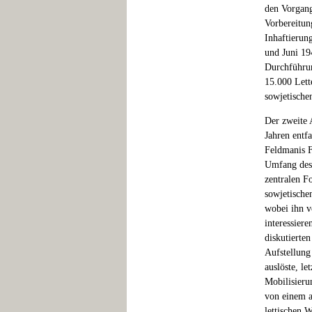
den Vorgang
Vorbereitung
Inhaftierun
und Juni 19
Durchführun
15.000 Lette
sowjetisch
Der zweite 
Jahren entfa
Feldmanis F
Umfang des 
zentralen 
sowjetische
wobei ihn v
interessier
diskutierte
Aufstellung
auslöste, le
Mobilisieru
von einem a
lettischen 