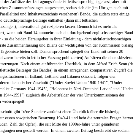
l der Aufsätze der 15 Tagungsbände ist lettischsprachig abgefasst, aber mit
schen Zusammenfassungen ausgestattet, sodass sich die (im Übrigen auch mit
aralleltitel und Inhaltsverzeichnis versehenen) Bände, die zudem stets einige
nd deutschsprachige Beiträge enthalten (dann mit lettischen
sungen), international gut rezipieren lassen. Dennoch ist es mehr als
rt, wenn mit Band 14 nunmehr auch ein durchgehend englischsprachiger Band
r - so die beiden Herausgeber in ihrer Einleitung - dem nichtlettischsprachigen
erste Zusammenfassung und Bilanz der wichtigsten von der Kommission bislan
n Ergebnisse bieten soll. Dementsprechend spiegelt der Band mit seinen 20
 zuvor bereits in lettischer Fassung publizierten) Aufsätzen die oben skizziert
setzungen. Nach einem einführenden Überblick, in dem Alfred Erich Senn (d
htlettische Beiträger des Bandes) in einem anregenden komparativen Zugriff die
ngssituationen in Estland, Lettland und Litauen skizziert, folgen vier
 deren thematischer Zuschnitt ("Under Soviet Union 1940-1941", "Under
cialist Germany 1941-1945", "Holocaust in Nazi-Occupied Latvia" und "Under
n 1944-1991") zugleich die Arbeitsfelder der vier Unterkommissionen der
widerspiegelt.
bschnitt gibt Irēne Šneidere zunächst einen Überblick über die bisherige
ur ersten sowjetischen Besatzung 1940-41 und hebt die zentralen Fragen hervo
uden, Zahl der Opfer), die seit Mitte der 1990er-Jahre unter geänderten
gungen neu gestellt werden. In einem zweiten Beitrag beschreibt sie sodann