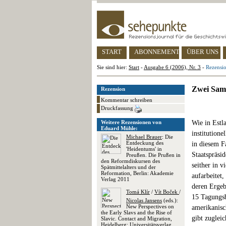
START
ABONNEMENT
ÜBER UNS
Sie sind hier:
Start
-
Ausgabe 6 (2006), Nr. 3
-
Rezensio
Zwei Samm
Rezension
Kommentar schreiben
Druckfassung
Weitere Rezensionen von
Wie in Estl
Eduard Mühle:
institutione
Michael Brauer
: Die
Entdeckung des
in diesem F
'Heidentums' in
Staatspräsi
Preußen. Die Prußen in
den Reformdiskursen des
seither in 
Spätmittelalters und der
Reformation, Berlin: Akademie
aufarbeitet,
Verlag 2011
deren Ergeb
Tomá Klír
/
Vít Boček
/
15 Tagungsb
Nicolas Jansens
(eds.):
New Perspectives on
amerikanisc
the Early Slavs and the Rise of
gibt zuglei
Slavic. Contact and Migration,
Heidelberg: Universitätsverlag