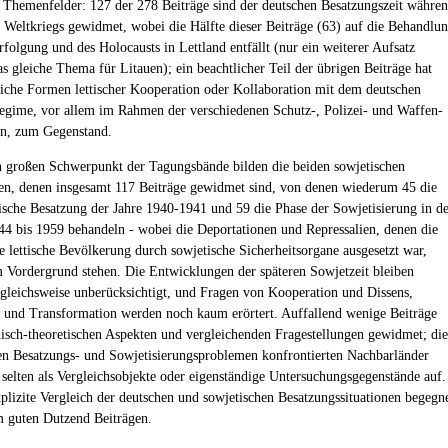
 Themenfelder: 127 der 278 Beiträge sind der deutschen Besatzungszeit währe
 Weltkriegs gewidmet, wobei die Hälfte dieser Beiträge (63) auf die Behandlu
rfolgung und des Holocausts in Lettland entfällt (nur ein weiterer Aufsatz
as gleiche Thema für Litauen); ein beachtlicher Teil der übrigen Beiträge hat
liche Formen lettischer Kooperation oder Kollaboration mit dem deutschen
egime, vor allem im Rahmen der verschiedenen Schutz-, Polizei- und Waffen-
en, zum Gegenstand.
 großen Schwerpunkt der Tagungsbände bilden die beiden sowjetischen
n, denen insgesamt 117 Beiträge gewidmet sind, von denen wiederum 45 die
tische Besatzung der Jahre 1940-1941 und 59 die Phase der Sowjetisierung in d
44 bis 1959 behandeln - wobei die Deportationen und Repressalien, denen die
e lettische Bevölkerung durch sowjetische Sicherheitsorgane ausgesetzt war,
m Vordergrund stehen. Die Entwicklungen der späteren Sowjetzeit bleiben
gleichsweise unberücksichtigt, und Fragen von Kooperation und Dissens,
a' und Transformation werden noch kaum erörtert. Auffallend wenige Beiträge
isch-theoretischen Aspekten und vergleichenden Fragestellungen gewidmet; die
en Besatzungs- und Sowjetisierungsproblemen konfrontierten Nachbarländer
 selten als Vergleichsobjekte oder eigenständige Untersuchungsgegenstände auf.
plizite Vergleich der deutschen und sowjetischen Besatzungssituationen begegn
m guten Dutzend Beiträgen.