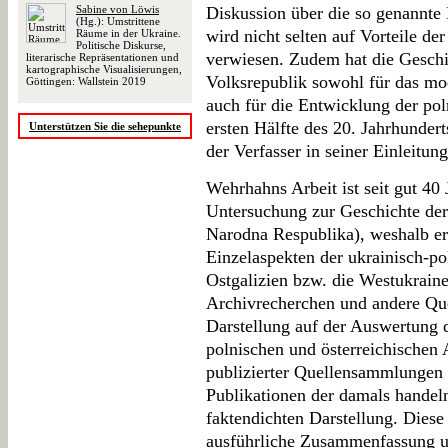
Sabine von Löwis
Diskussion über die so genannte
(Hg.): Umstrittene
wird nicht selten auf Vorteile de
Räume in der Ukraine.
Politische Diskurse,
verwiesen. Zudem hat die Geschi
literarische Repräsentationen und
kartographische Visualisierungen,
Volksrepublik sowohl für das mo
Göttingen: Wallstein 2019
auch für die Entwicklung der po
ersten Hälfte des 20. Jahrhundert
Unterstützen Sie die sehepunkte
der Verfasser in seiner Einleitun
Wehrhahns Arbeit ist seit gut 40
Untersuchung zur Geschichte de
Narodna Respublika), weshalb er
Einzelaspekten der ukrainisch-p
Ostgalizien bzw. die Westukraine
Archivrecherchen und andere Quel
Darstellung auf der Auswertung d
polnischen und österreichischen 
publizierter Quellensammlungen
Publikationen der damals handeln
faktendichten Darstellung. Diese 
ausführliche Zusammenfassung u