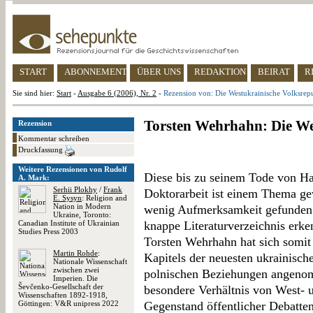
START
ABONNEMENT
ÜBER UNS
REDAKTION
BEIRAT
R
Sie sind hier:
Start
-
Ausgabe 6 (2006), Nr. 2
-
Rezension von: Die Westukrainische Volksrep
Torsten Wehrhahn: Die We
Rezension
Kommentar schreiben
Druckfassung
Weitere Rezensionen von Rudolf
Diese bis zu seinem Tode von Ha
A. Mark:
Serhii Plokhy
/
Frank
Doktorarbeit ist einem Thema ge
E. Sysyn
: Religion and
Nation in Modern
wenig Aufmerksamkeit gefunden ha
Ukraine, Toronto:
Canadian Institute of Ukrainian
knappe Literaturverzeichnis erken
Studies Press 2003
Torsten Wehrhahn hat sich somit 
Martin Rohde
:
Kapitels der neuesten ukrainisch
Nationale Wissenschaft
zwischen zwei
polnischen Beziehungen angenome
Imperien. Die
Ševčenko-Gesellschaft der
besondere Verhältnis von West- u
Wissenschaften 1892-1918,
Göttingen: V&R unipress 2022
Gegenstand öffentlicher Debatten