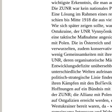
wichtigste Erkenntnis, die man 
Die ZUNR war kein nationales Pro
Eine Lösung im Rahmen eines reo
schien bis Mitte 1918 die aus vi
Wie sich später zeigen sollte, wa
Ostukraine, der UNR Vynnyčenkos
eine taktische Maßnahme angesic
mit Polen. Die in Österreich und 
verwurzelten, zudem konservative
wenig Gemeinsamkeiten mit ihre
UNR, deren organisatorische Män
Entwicklungsdefizite unübersehba
unterschiedliche Welten aufeina
politisch-strategische Linie find
ihren Kämpfen mit den Bol'ševiki
Hoffnungen auf ein Bündnis mit 
der ZUNR; die Allianz mit Polen
auf Ostgalizien erreicht werden,
Westukrainer bereit waren, da -
gemeinsame Interessen und Wahr