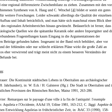
 eine regional differenzierte Zwischenbilanz zu ziehen. Zusammen mit den vor
hienenen Synthesen von A. Haug und C. Witschel [
4
] bildet er somit ein gutes
ür weitere Forschungen. Leider schwankt allerdings die Qualität der einzelnen
 Aufbau und Inhalt beträchtlich, und man hätte sich manchmal einen Blick über
 des regionalen Arbeitsbereiches hinaus gewünscht. Bedauerlich ist ferner, dass
häologische Quellen wie die spätantike Keramik oder andere Importgüter und d
erbundenen Fragestellungen kaum Eingang in die Argumentationen der
en Beiträge gefunden haben. Insgesamt ist der Band reich bebildert, aber vor
und der fehlenden oder nur schlecht erklärten Pläne wirkt die große Zahl an
os eher verwirrend und trägt meist nicht zu einem besseren Verständnis der
Befunde bei.
en
:
brauer: Die Kontinuität städtischen Lebens in Oberitalien aus archäologischer
/8. Jahrhundert), in: W. Eck / H. Galsterer (Hg.): Die Stadt in Oberitalien und 
tlichen Provinzen des Römischen Reiches, Mainz 1991, 263-286.
rier: Remarques sur le paysage d'une ville à la fin de l'antiquité: l'exemple
in: Aquileia e l'Occidente, AAAd 19, Udine 1981, 163-212; C. Jäggi: Aspekte d
chen Entwicklung Aquileias in frühchristlicher Zeit, in: JbAC 33 (1990), 158-