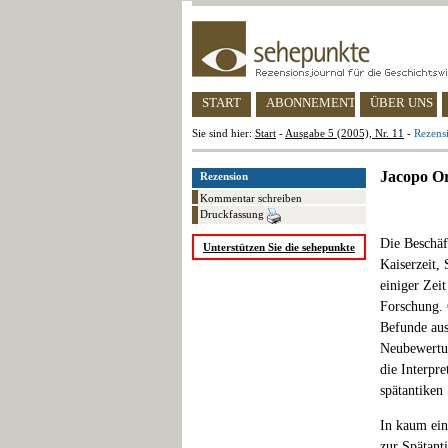
START
ABONNEMENT
ÜBER UNS
Sie sind hier:
Start
-
Ausgabe 5 (2005), Nr. 11
-
Rezensi
Jacopo Ort
Rezension
Kommentar schreiben
Druckfassung
Die Beschäf
Unterstützen Sie die sehepunkte
Kaiserzeit, 
einiger Zei
Forschung. 
Befunde aus
Neubewertun
die Interpr
spätantiken
In kaum ein
zur Spätanti