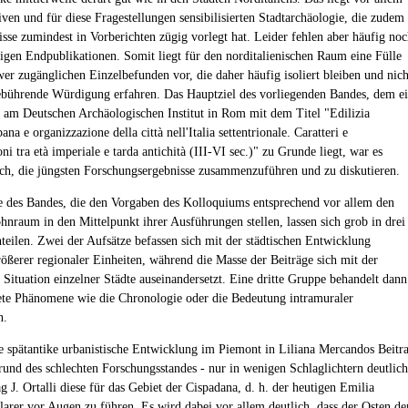
iven und für diese Fragestellungen sensibilisierten Stadtarchäologie, die zudem
isse zumindest in Vorberichten zügig vorlegt hat. Leider fehlen aber häufig no
tigen Endpublikationen. Somit liegt für den norditalienischen Raum eine Fülle
wer zugänglichen Einzelbefunden vor, die daher häufig isoliert bleiben und nich
ebührende Würdigung erfahren. Das Hauptziel des vorliegenden Bandes, dem e
am Deutschen Archäologischen Institut in Rom mit dem Titel "Edilizia
bana e organizzazione della città nell'Italia settentrionale. Caratteri e
ni tra età imperiale e tarda antichità (III-VI sec.)" zu Grunde liegt, war es
h, die jüngsten Forschungsergebnisse zusammenzuführen und zu diskutieren.
e des Bandes, die den Vorgaben des Kolloquiums entsprechend vor allem den
hnraum in den Mittelpunkt ihrer Ausführungen stellen, lassen sich grob in drei
teilen. Zwei der Aufsätze befassen sich mit der städtischen Entwicklung
rößerer regionaler Einheiten, während die Masse der Beiträge sich mit der
 Situation einzelner Städte auseinandersetzt. Eine dritte Gruppe behandelt dann
te Phänomene wie die Chronologie oder die Bedeutung intramuraler
n.
 spätantike urbanistische Entwicklung im Piemont in Liliana Mercandos Beitr
rund des schlechten Forschungsstandes - nur in wenigen Schlaglichtern deutlich
 J. Ortalli diese für das Gebiet der Cispadana, d. h. der heutigen Emilia
arer vor Augen zu führen. Es wird dabei vor allem deutlich, dass der Osten de