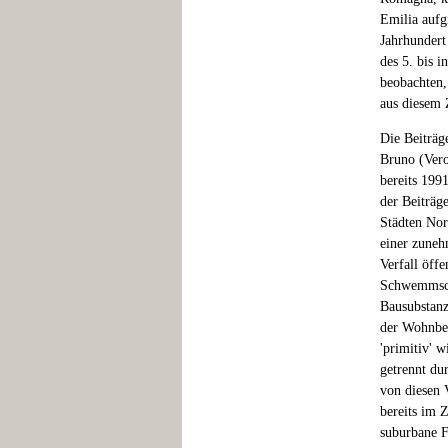
Emilia aufg
Jahrhundert
des 5. bis i
beobachten,
aus diesem Z
Die Beiträg
Bruno (Vero
bereits 199
der Beiträg
Städten Nord
einer zuneh
Verfall öff
Schwemmschi
Bausubstanz
der Wohnbeb
'primitiv' w
getrennt du
von diesen 
bereits im 
suburbane F