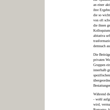
an einer akt
ihre Ergebn
die so wich
von oft sch
die ihnen g
Kolloquium 
abitativa ur
trasformazio
demnach auc
Die Beiträg
privaten Wo
Gruppen ein
innerhalb g
spezifischen
übergeordne
Bestattunge
Während die
- wohl aufg
wird, vermag
Romagna, kl