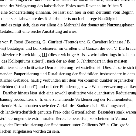
rund der Verlagerung des kaiserlichen Hofes nach Ravenna im frühen 5.
 eine Sonderstellung einnahm. So lässt sich hier in dem Zeitraum vom Beginn
n die ersten Jahrzehnte des 6. Jahrhunderts noch eine rege Bautätigkeit
 und es zeigt sich, dass vor allem die Mehrzahl der
domus
mit Nutzungsphasen
eitabschnitt eine reiche Ausstattung aufwies.
e von F. Rossi (Brescia), G. Ciurletti (Trento) und G. Cavalieri Manasse / B.
na) bestätigen und konkretisieren im Großen und Ganzen die von V. Bierbraue
1 skizzierte Entwicklung [
1
] (dieser wichtige Aufsatz wird allerdings in keinem
e des Kolloquiums zitiert!), nach der ab dem 5. Jahrhundert in den meisten
italiens eine schrittweise Deurbanisierung festzustellen ist. Diese äußerte sich 
menden Pauperisierung und Ruralisierung der Stadtbilder, insbesondere in dem
entlicher Gebäude, häufig verbunden mit dem Vorkommen dunkler organischer
chten ("strati neri") und mit der Plünderung sowie Wiederverwertung antike
. Darüber hinaus lässt sich eine sowohl qualitative wie quantitative Reduzierun
auung beobachten, d. h. eine zunehmende Verkleinerung der Raumeinheiten,
irkende Holzeinbauten sowie der Zerfall des Stadtareals in Siedlungsinseln,
rch landwirtschaftlich genutzte Frei- oder Gartenflächen. Besonders stark waren
Veränderungen die extramuralen Bereiche betroffen; so scheinen in Verona
Zuge der Restrukturierung der Stadtmauer unter Gallienus 265 n. Chr. große
lächen aufgelassen worden zu sein.