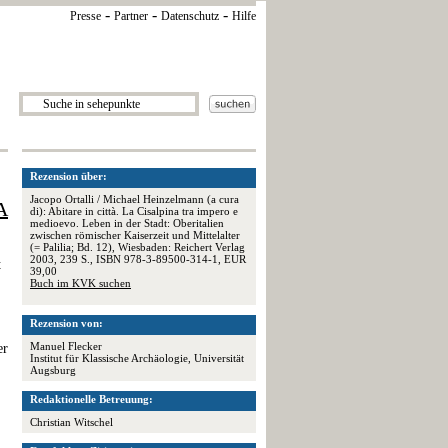
-
-
-
Presse
Partner
Datenschutz
Hilfe
Rezension über:
Jacopo Ortalli / Michael Heinzelmann (a cura
A
di): Abitare in città. La Cisalpina tra impero e
medioevo. Leben in der Stadt: Oberitalien
zwischen römischer Kaiserzeit und Mittelalter
(= Palilia; Bd. 12), Wiesbaden: Reichert Verlag
2003, 239 S., ISBN 978-3-89500-314-1, EUR
t
39,00
Buch im KVK suchen
Rezension von:
Manuel Flecker
er
Institut für Klassische Archäologie, Universität
Augsburg
Redaktionelle Betreuung:
Christian Witschel