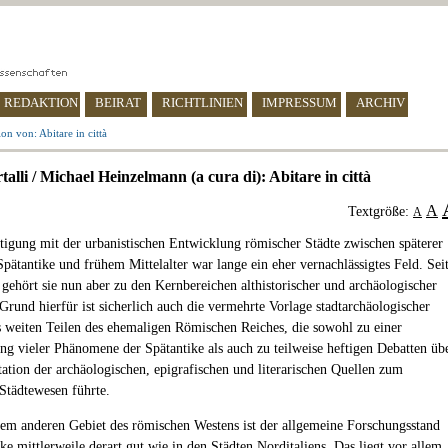
REDAKTION
BEIRAT
RICHTLINIEN
IMPRESSUM
ARCHIV
on von: Abitare in città
alli / Michael Heinzelmann (a cura di): Abitare in città
A
Textgröße:
A
tigung mit der urbanistischen Entwicklung römischer Städte zwischen späterer
Spätantike und frühem Mittelalter war lange ein eher vernachlässigtes Feld. Sei
t gehört sie nun aber zu den Kernbereichen althistorischer und archäologischer
Grund hierfür ist sicherlich auch die vermehrte Vorlage stadtarchäologischer
 weiten Teilen des ehemaligen Römischen Reiches, die sowohl zu einer
g vieler Phänomene der Spätantike als auch zu teilweise heftigen Debatten üb
etation der archäologischen, epigrafischen und literarischen Quellen zum
 Städtewesen führte.
em anderen Gebiet des römischen Westens ist der allgemeine Forschungsstand
ke mittlerweile derart gut wie in den Städten Norditaliens. Das liegt vor allem