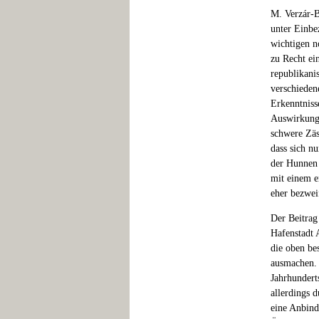
M. Verzár-B
unter Einbe
wichtigen no
zu Recht ei
republikani
verschieden
Erkenntniss
Auswirkungen
schwere Zäs
dass sich n
der Hunnen 
mit einem e
eher bezwei
Der Beitrag
Hafenstadt 
die oben be
ausmachen. 
Jahrhundert
allerdings 
eine Anbind