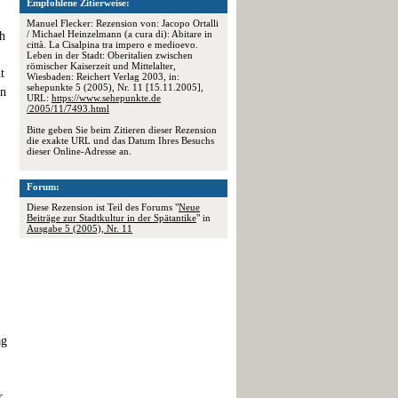
Empfohlene Zitierweise:
Manuel Flecker: Rezension von: Jacopo Ortalli
/ Michael Heinzelmann (a cura di): Abitare in
ch
città. La Cisalpina tra impero e medioevo.
Leben in der Stadt: Oberitalien zwischen
römischer Kaiserzeit und Mittelalter,
t
Wiesbaden: Reichert Verlag 2003, in:
sehepunkte 5 (2005), Nr. 11 [15.11.2005],
in
URL:
https://www.sehepunkte.de
/2005/11/7493.html
Bitte geben Sie beim Zitieren dieser Rezension
die exakte URL und das Datum Ihres Besuchs
dieser Online-Adresse an.
Forum:
Diese Rezension ist Teil des Forums "
Neue
Beiträge zur Stadtkultur in der Spätantike
" in
Ausgabe 5 (2005), Nr. 11
ag
r