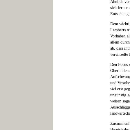
Ähnlich ver
sich ferner
Entstehung k
Dem wichtig
Lamberts Auf
Vorhaben al
allem durch
ab, dass in
vereinzelte 
Den Focus w
Oberitalien
Aufschwung 
und Verarbei
vici
erst geg
ungünstig g
weisen sogar
Ausschlagge
landwirtsch
Zusammenfas
Bereich der