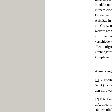
bündeln und
kurzem ersc
Fundament f
Aufsätze in
die Grenzen
weitere arc
mit ihnen v
verschieden
allem aufgr
Grabungsfot
komplexen 
Anmerkung
[
1
] V. Bier
Sicht (5.-7.
den nordwes
[
2
] P.A. Fév
d'Aquilée, 
städtebauli