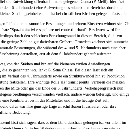
lief die Entwicklung offenbar im nahe gelegenen Genua (P. Melli); hier lässt
 ab dem 6. Jahrhundert eine Aufwertung des suburbanen Bereiches durch die
leiner Siedlungseinheiten - meist bei christlichen Kirchen gelegen - feststellen
en Phänomen intramuraler Bestattungen und seinem Einsetzen widmet sich Ch
satz "Spazi abitativi e sepolture nei contesti urbani". Erschwert wird ihr
lerdings durch den schlechten Forschungsstand in diesem Bereich, d. h. vor
 die geringe Zahl an gut datierbaren Gräbern. Trotzdem zeichnet sich nunmehr
tramurale Bestattungen, die während des 4. und 5. Jahrhunderts noch eine eher
Erscheinung darstellten, erst ab dem 6. Jahrhundert gehäuft auftraten.
eg von den Städten und hin auf die kleineren zivilen Ansiedlungen
s, die so genannten
vici
, lenkt G. Sena Chiesa. Bei diesen lässt sich ein
im Verlauf des 4. Jahrhunderts sowie ein Strukturwandel hin zu Produktion
tung feststellen. Ihre wichtige Rolle als "transit points" verloren die meisten
en die Mitte oder gar das Ende des 5. Jahrhunderts. Verkehrgeografisch nun
elegene Siedlungen verschwanden vielfach, andere wurden befestigt, und einig
 eine Kontinuität bis in das Mittelalter und in die heutige Zeit auf.
bend dafür war ihre günstige Lage an schiffbaren Flussläufen oder ihre
aftliche Bedeutung.
send lässt sich sagen, dass es dem Band durchaus gelungen ist, vor allem im
 Entwicklung städtischer Wohnbebauung bisherige Forschungsergebnisse zu