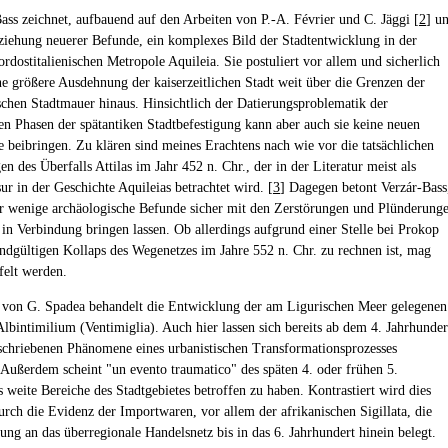
ass zeichnet, aufbauend auf den Arbeiten von P.-A. Février und C. Jäggi [
2
] u
ziehung neuerer Befunde, ein komplexes Bild der Stadtentwicklung in der
rdostitalienischen Metropole Aquileia. Sie postuliert vor allem und sicherlich
ne größere Ausdehnung der kaiserzeitlichen Stadt weit über die Grenzen der
schen Stadtmauer hinaus. Hinsichtlich der Datierungsproblematik der
en Phasen der spätantiken Stadtbefestigung kann aber auch sie keine neuen
e beibringen. Zu klären sind meines Erachtens nach wie vor die tatsächlichen
 des Überfalls Attilas im Jahr 452 n. Chr., der in der Literatur meist als
ur in der Geschichte Aquileias betrachtet wird. [
3
] Dagegen betont Verzár-Bass
ur wenige archäologische Befunde sicher mit den Zerstörungen und Plünderung
in Verbindung bringen lassen. Ob allerdings aufgrund einer Stelle bei Prokop
ndgültigen Kollaps des Wegenetzes im Jahre 552 n. Chr. zu rechnen ist, mag
felt werden.
 von G. Spadea behandelt die Entwicklung der am Ligurischen Meer gelegenen
Albintimilium (Ventimiglia). Auch hier lassen sich bereits ab dem 4. Jahrhunder
schriebenen Phänomene eines urbanistischen Transformationsprozesses
Außerdem scheint "un evento traumatico" des späten 4. oder frühen 5.
s weite Bereiche des Stadtgebietes betroffen zu haben. Kontrastiert wird dies
durch die Evidenz der Importwaren, vor allem der afrikanischen Sigillata, die
ung an das überregionale Handelsnetz bis in das 6. Jahrhundert hinein belegt.