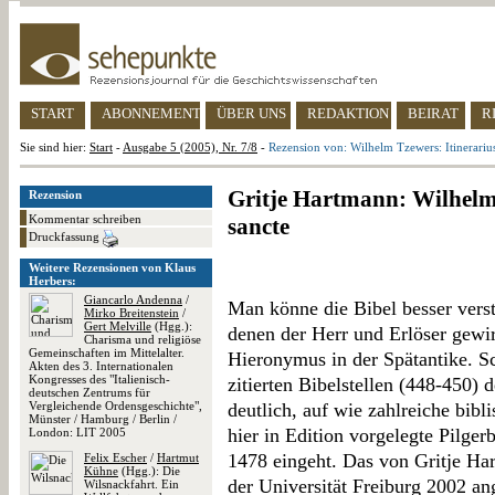
START
ABONNEMENT
ÜBER UNS
REDAKTION
BEIRAT
R
Sie sind hier:
Start
-
Ausgabe 5 (2005), Nr. 7/8
-
Rezension von: Wilhelm Tzewers: Itinerarius
Gritje Hartmann: Wilhelm 
Rezension
Kommentar schreiben
sancte
Druckfassung
Weitere Rezensionen von Klaus
Herbers:
Giancarlo Andenna
/
Man könne die Bibel besser vers
Mirko Breitenstein
/
Gert Melville
(Hgg.):
denen der Herr und Erlöser gewi
Charisma und religiöse
Gemeinschaften im Mittelalter.
Hieronymus in der Spätantike. Sc
Akten des 3. Internationalen
Kongresses des "Italienisch-
zitierten Bibelstellen (448-450)
deutschen Zentrums für
Vergleichende Ordensgeschichte",
deutlich, auf wie zahlreiche bib
Münster / Hamburg / Berlin /
hier in Edition vorgelegte Pilge
London: LIT 2005
1478 eingeht. Das von Gritje Ha
Felix Escher
/
Hartmut
Kühne
(Hgg.): Die
der Universität Freiburg 2002 a
Wilsnackfahrt. Ein