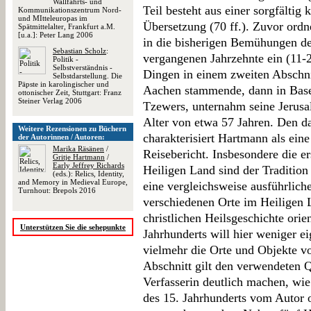
Wallfahrts- und
Teil besteht aus einer sorgfältig
Kommunikationszentrum Nord-
und MItteleuropas im
Übersetzung (70 ff.). Zuvor ordne
Spätmittelalter, Frankfurt a.M.
[u.a.]: Peter Lang 2006
in die bisherigen Bemühungen de
Sebastian Scholz
:
vergangenen Jahrzehnte ein (11-2
Politik -
Selbstverständnis -
Dingen in einem zweiten Abschni
Selbstdarstellung. Die
Päpste in karolingischer und
Aachen stammende, dann in Base
ottonischer Zeit, Stuttgart: Franz
Steiner Verlag 2006
Tzewers, unternahm seine Jerusa
Alter von etwa 57 Jahren. Den da
Weitere Rezensionen zu Büchern
charakterisiert Hartmann als ei
der Autorinnen / Autoren:
Marika Räsänen
/
Reisebericht. Insbesondere die 
Gritje Hartmann
/
Early Jeffrey Richards
Heiligen Land sind der Tradition 
(eds.): Relics, Identity,
and Memory in Medieval Europe,
eine vergleichsweise ausführliche
Turnhout: Brepols 2016
verschiedenen Orte im Heiligen 
christlichen Heilsgeschichte orien
Unterstützen Sie die sehepunkte
Jahrhunderts will hier weniger e
vielmehr die Orte und Objekte vor
Abschnitt gilt den verwendeten Q
Verfasserin deutlich machen, wie
des 15. Jahrhunderts vom Autor of