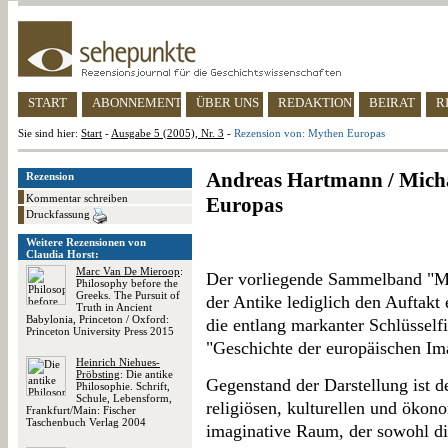
START
ABONNEMENT
ÜBER UNS
REDAKTION
BEIRAT
R
Sie sind hier:
Start
-
Ausgabe 5 (2005), Nr. 3
-
Rezension von: Mythen Europas
Andreas Hartmann / Mich
Rezension
Kommentar schreiben
Europas
Druckfassung
Weitere Rezensionen von
Claudia Horst:
Marc Van De Mieroop
:
Der vorliegende Sammelband "My
Philosophy before the
Greeks. The Pursuit of
der Antike lediglich den Auftakt
Truth in Ancient
Babylonia, Princeton / Oxford:
die entlang markanter Schlüsself
Princeton University Press 2015
"Geschichte der europäischen Ima
Heinrich Niehues-
Pröbsting
: Die antike
Gegenstand der Darstellung ist d
Philosophie. Schrift,
Schule, Lebensform,
religiösen, kulturellen und ökon
Frankfurt/Main: Fischer
Taschenbuch Verlag 2004
imaginative Raum, der sowohl di