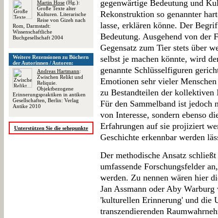
gegenwärtige Bedeutung und Kultu
Martin Hose
(Hg.):
Große Texte alter
Rekonstruktion so genannter har
Kulturen. Literarische
Reise von Gizeh nach
lasse, erklären könne. Der Begrif
Rom, Darmstadt:
Wissenschaftliche
Bedeutung. Ausgehend von der Fe
Buchgesellschaft 2004
Gegensatz zum Tier stets über we
Weitere Rezensionen zu Büchern
selbst je machen könnte, wird d
der Autorinnen / Autoren:
genannte Schlüsselfiguren gericht
Andreas Hartmann
:
Zwischen Relikt und
Emotionen sehr vieler Menschen 
Reliquie.
Objektbezogene
zu Bestandteilen der kollektive
Erinnerungspraktiken in antiken
Gesellschaften, Berlin: Verlag
Für den Sammelband ist jedoch n
Antike 2010
von Interesse, sondern ebenso die
Erfahrungen auf sie projiziert w
Unterstützen Sie die sehepunkte
Geschichte erkennbar werden läss
Der methodische Ansatz schließt 
umfassende Forschungsfelder an, 
werden. Zu nennen wären hier d
Jan Assmann oder Aby Warburg 
'kulturellen Erinnerung' und di
transzendierenden Raumwahrnehm