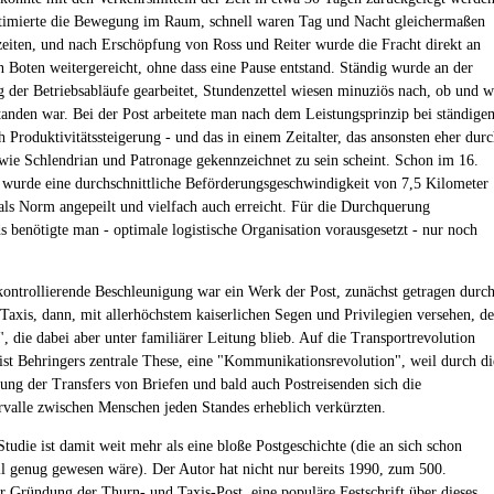
timierte die Bewegung im Raum, schnell waren Tag und Nacht gleichermaßen
iten, und nach Erschöpfung von Ross und Reiter wurde die Fracht direkt an
n Boten weitergereicht, ohne dass eine Pause entstand. Ständig wurde an der
 der Betriebsabläufe gearbeitet, Stundenzettel wiesen minuziös nach, ob und 
tanden war. Bei der Post arbeitete man nach dem Leistungsprinzip bei ständige
h Produktivitätssteigerung - und das in einem Zeitalter, das ansonsten eher dur
wie Schlendrian und Patronage gekennzeichnet zu sein scheint. Schon im 16.
 wurde eine durchschnittliche Beförderungsgeschwindigkeit von 7,5 Kilometer
als Norm angepeilt und vielfach auch erreicht. Für die Durchquerung
s benötigte man - optimale logistische Organisation vorausgesetzt - nur noch
ontrollierende Beschleunigung war ein Werk der Post, zunächst getragen durc
 Taxis, dann, mit allerhöchstem kaiserlichen Segen und Privilegien versehen, de
", die dabei aber unter familiärer Leitung blieb. Auf die Transportrevolution
s ist Behringers zentrale These, eine "Kommunikationsrevolution", weil durch di
ung der Transfers von Briefen und bald auch Postreisenden sich die
rvalle zwischen Menschen jeden Standes erheblich verkürzten.
tudie ist damit weit mehr als eine bloße Postgeschichte (die an sich schon
ll genug gewesen wäre). Der Autor hat nicht nur bereits 1990, zum 500.
er Gründung der Thurn- und Taxis-Post, eine populäre Festschrift über dieses