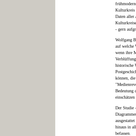
frühmodern
Kulturkreis
Daten aller
Kulturkreis
- gern aufgr
Wolfgang Be
auf welche 
wenn ihre M
Verblüffung
historische
Postgeschic
können, die
"Medienrevo
Bedeutung 
einschätzen
Der Studie 
Diagrammen 
ausgestatte
hinaus in a
befassen.