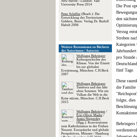
New Haven / London: Yale
University Press 2014
Die Post op
Bewegungsze
Peter Schiffer
(Bearb.): Die
Entwicklung des Territoriums
den nächste
Geldern, Bonn: Verlag Dr. Rudolf
Habelt 2006
Optimierung
Verzug ents
Streben nac
Kategorien 
Weitere Rezensionen zu Büchern
der Autorinnen / Autoren:
Jahrhundert
Wolfgang Behringer
:
pro Stunde 
Kulturgeschichte des
Klimas. Von der Eiszeit
Deutschland
bis zur globalen
fünf Tage.
Erwärmung, München: C.H.Beck
2007
Diese raumk
Wolfgang Behringer
:
die Familie
Tambora und das Jahr
ohne Sommer. Wie ein
"Reichspost
Vulkan die Welt in die
Krise stürzte, München: C.H.Beck
folgte, die
2015
Beschleunig
Wolfgang Behringer
/
Kontaktinte
Eric-Oliver Mader
/
Justus Nipperdey
(Hgg.): Konversionen
Behringers S
zum Katholizismus in der Frühen
Neuzeit. Europäische und globale
verdienstvo
Perspektiven, Münster / Hamburg
Jahrestag d