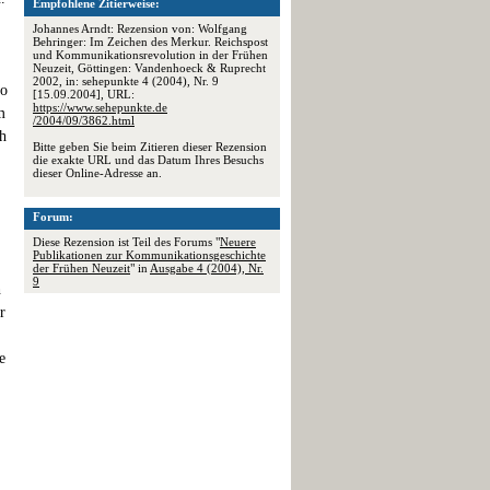
Empfohlene Zitierweise:
Johannes Arndt: Rezension von: Wolfgang
Behringer: Im Zeichen des Merkur. Reichspost
und Kommunikationsrevolution in der Frühen
Neuzeit, Göttingen: Vandenhoeck & Ruprecht
2002, in: sehepunkte 4 (2004), Nr. 9
wo
[15.09.2004], URL:
https://www.sehepunkte.de
m
/2004/09/3862.html
ch
Bitte geben Sie beim Zitieren dieser Rezension
die exakte URL und das Datum Ihres Besuchs
dieser Online-Adresse an.
Forum:
Diese Rezension ist Teil des Forums "
Neuere
Publikationen zur Kommunikationsgeschichte
der Frühen Neuzeit
" in
Ausgabe 4 (2004), Nr.
9
h
r
e