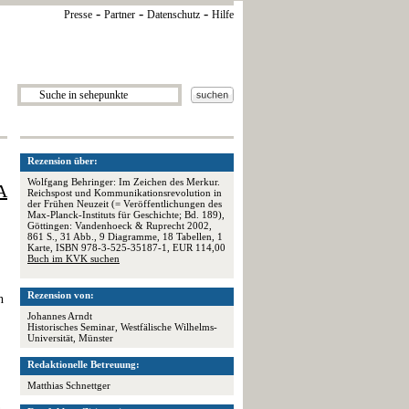
-
-
-
Presse
Partner
Datenschutz
Hilfe
Rezension über:
Wolfgang Behringer: Im Zeichen des Merkur.
A
Reichspost und Kommunikationsrevolution in
der Frühen Neuzeit (= Veröffentlichungen des
Max-Planck-Instituts für Geschichte; Bd. 189),
Göttingen: Vandenhoeck & Ruprecht 2002,
861 S., 31 Abb., 9 Diagramme, 18 Tabellen, 1
Karte, ISBN 978-3-525-35187-1, EUR 114,00
Buch im KVK suchen
Rezension von:
n
Johannes Arndt
Historisches Seminar, Westfälische Wilhelms-
Universität, Münster
Redaktionelle Betreuung:
Matthias Schnettger
.