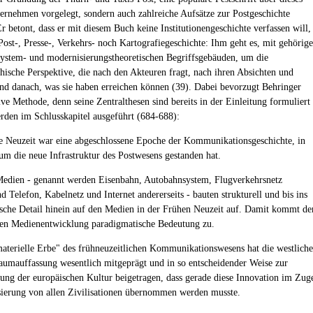
ernehmen vorgelegt, sondern auch zahlreiche Aufsätze zur Postgeschichte
Er betont, dass er mit diesem Buch keine Institutionengeschichte verfassen will,
Post-, Presse-, Verkehrs- noch Kartografiegeschichte: Ihm geht es, mit gehörige
system- und modernisierungstheoretischen Begriffsgebäuden, um die
phische Perspektive, die nach den Akteuren fragt, nach ihren Absichten und
und danach, was sie haben erreichen können (39). Dabei bevorzugt Behringer
ive Methode, denn seine Zentralthesen sind bereits in der Einleitung formuliert
rden im Schlusskapitel ausgeführt (684-688):
e Neuzeit war eine abgeschlossene Epoche der Kommunikationsgeschichte, in
um die neue Infrastruktur des Postwesens gestanden hat.
Medien - genannt werden Eisenbahn, Autobahnsystem, Flugverkehrsnetz
nd Telefon, Kabelnetz und Internet andererseits - bauten strukturell und bis ins
ische Detail hinein auf den Medien in der Frühen Neuzeit auf. Damit kommt de
en Medienentwicklung paradigmatische Bedeutung zu.
aterielle Erbe" des frühneuzeitlichen Kommunikationswesens hat die westliche
aumauffassung wesentlich mitgeprägt und in so entscheidender Weise zur
ung der europäischen Kultur beigetragen, dass gerade diese Innovation im Zug
sierung von allen Zivilisationen übernommen werden musste.