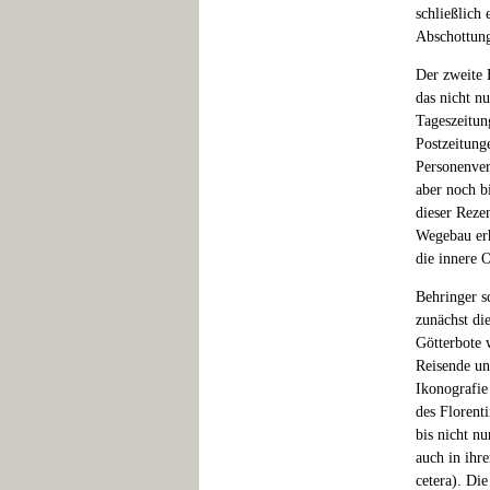
schließlich
Abschottung
Der zweite 
das nicht nu
Tageszeitun
Postzeitung
Personenver
aber noch bi
dieser Reze
Wegebau erh
die innere 
Behringer sc
zunächst di
Götterbote 
Reisende un
Ikonografie
des Florent
bis nicht n
auch in ihr
cetera). Die