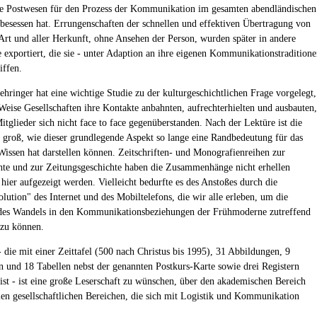
e Postwesen für den Prozess der Kommunikation im gesamten abendländischen
 besessen hat. Errungenschaften der schnellen und effektiven Übertragung von
 Art und aller Herkunft, ohne Ansehen der Person, wurden später in andere
e exportiert, die sie - unter Adaption an ihre eigenen Kommunikationstradition
iffen.
hringer hat eine wichtige Studie zu der kulturgeschichtlichen Frage vorgelegt,
Weise Gesellschaften ihre Kontakte anbahnten, aufrechterhielten und ausbauten,
itglieder sich nicht face to face gegenüberstanden. Nach der Lektüre ist die
 groß, wie dieser grundlegende Aspekt so lange eine Randbedeutung für das
 Wissen hat darstellen können. Zeitschriften- und Monografienreihen zur
hte und zur Zeitungsgeschichte haben die Zusammenhänge nicht erhellen
 hier aufgezeigt werden. Vielleicht bedurfte es des Anstoßes durch die
lution" des Internet und des Mobiltelefons, die wir alle erleben, um die
des Wandels in den Kommunikationsbeziehungen der Frühmoderne zutreffend
 zu können.
- die mit einer Zeittafel (500 nach Christus bis 1995), 31 Abbildungen, 9
und 18 Tabellen nebst der genannten Postkurs-Karte sowie drei Registern
t ist - ist eine große Leserschaft zu wünschen, über den akademischen Bereich
llen gesellschaftlichen Bereichen, die sich mit Logistik und Kommunikation