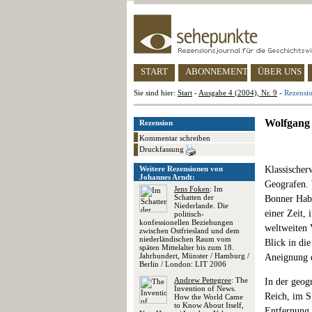
START
ABONNEMENT
ÜBER UNS
Sie sind hier:
Start
-
Ausgabe 4 (2004), Nr. 9
-
Rezensi
Wolfgang 
Rezension
Kommentar schreiben
Druckfassung
Weitere Rezensionen von
Klassischer
Johannes Arndt:
Geografen. 
Jens Foken
: Im
Schatten der
Bonner Habi
Niederlande. Die
einer Zeit,
politisch-
konfessionellen Beziehungen
weltweiten 
zwischen Ostfriesland und dem
niederländischen Raum vom
Blick in di
späten Mittelalter bis zum 18.
Jahrhundert, Münster / Hamburg /
Aneignung d
Berlin / London: LIT 2006
Andrew Pettegree
: The
In der geog
Invention of News.
Reich, im S
How the World Came
to Know About Itself,
Entfernung 