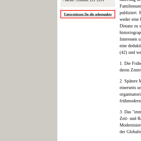
/ Berlin / London: LIT 2019
Familienunt
publiziert. 
Unterstützen Sie die sehepunkte
weder eine 
Distanz zu 
historiogra
Interessen 
eine dedukt
(42) und we
1. Die Früh
deren Zentr
2. Spätere 
einerseits u
organisator
frühmodern
3. Das "imm
Zeit- und R
Modernisier
der Globali