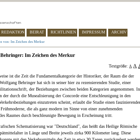
REDAKTION
BEIRAT
RICHTLINIEN
IMPRESSUM
ARCHIV
on von: Im Zeichen des Merkur
Behringer: Im Zeichen des Merkur
A
Textgröße:
A
weise ist die Zeit die Fundamentalkategorie der Historiker, der Raum die der
Wolfgang Behringer hat sich in seiner hier zu rezensierenden Studie, einer
litationsschrift, der Beziehungen zwischen beiden Kategorien angenommen. In
 in der durch die Musealisierung der Concorde eine Entschleunigung in den
Verkehrsbeziehungen einzutreten scheint, erlaubt die Studie einen faszinierende
e Frühmoderne, die als ganz modern im Sinne von einer zunehmenden
es Raumes durch beschleunigte Bewegung in Erscheinung tritt.
rafischen Schematisierung war "Deutschland", das heißt das Heilige Römische
pätmittelalter in Länge und Breite jeweils zirka 900 Kilometer lang. Diese
konnte mit den Verkehrsmitteln der Zeit in etwa 30 Tagen zurückgelegt werden