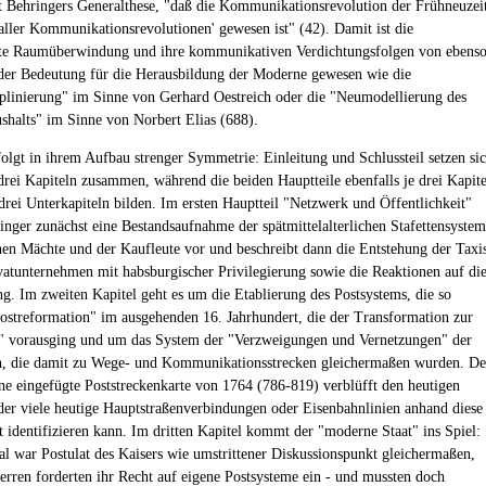
t Behringers Generalthese, "daß die Kommunikationsrevolution der Frühneuzei
 aller Kommunikationsrevolutionen' gewesen ist" (42). Damit ist die
gte Raumüberwindung und ihre kommunikativen Verdichtungsfolgen von ebens
der Bedeutung für die Herausbildung der Moderne gewesen wie die
iplinierung" im Sinne von Gerhard Oestreich oder die "Neumodellierung des
shalts" im Sinne von Norbert Elias (688).
folgt in ihrem Aufbau strenger Symmetrie: Einleitung und Schlussteil setzen si
 drei Kapiteln zusammen, während die beiden Hauptteile ebenfalls je drei Kapite
 drei Unterkapiteln bilden. Im ersten Hauptteil "Netzwerk und Öffentlichkeit"
nger zunächst eine Bestandsaufnahme der spätmittelalterlichen Stafettensyste
chen Mächte und der Kaufleute vor und beschreibt dann die Entstehung der Taxi
ivatunternehmen mit habsburgischer Privilegierung sowie die Reaktionen auf di
g. Im zweiten Kapitel geht es um die Etablierung des Postsystems, die so
ostreformation" im ausgehenden 16. Jahrhundert, die der Transformation zur
" vorausging und um das System der "Verzweigungen und Vernetzungen" der
n, die damit zu Wege- und Kommunikationsstrecken gleichermaßen wurden. De
ine eingefügte Poststreckenkarte von 1764 (786-819) verblüfft den heutigen
 der viele heutige Hauptstraßenverbindungen oder Eisenbahnlinien anhand diese
ht identifizieren kann. Im dritten Kapitel kommt der "moderne Staat" ins Spiel:
al war Postulat des Kaisers wie umstrittener Diskussionspunkt gleichermaßen,
erren forderten ihr Recht auf eigene Postsysteme ein - und mussten doch