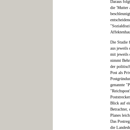
Daraus folg
die 'Mutter
beschleuni
entscheiden
"Sozialdisz
Affektenhau
Die Studie 
aus jeweils
mit jeweils
nimmt Behri
der politis
Post als Pr
Postgründun
genannte "P
"Reichspost
Poststrecke
Blick auf e
Betrachter,
Planes leic
Das Postreg
die Landesh