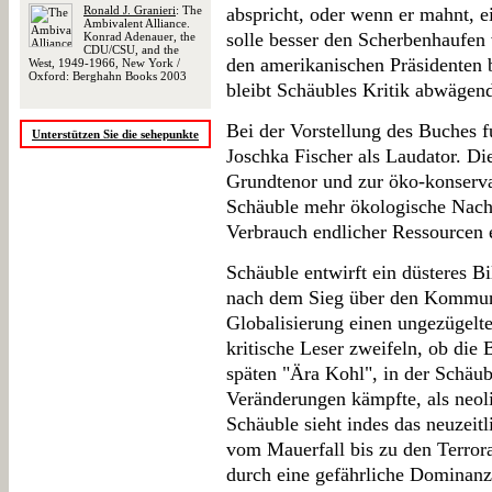
Ronald J. Granieri
: The
abspricht, oder wenn er mahnt, e
Ambivalent Alliance.
solle besser den Scherbenhaufen 
Konrad Adenauer, the
CDU/CSU, and the
den amerikanischen Präsidenten 
West, 1949-1966, New York /
Oxford: Berghahn Books 2003
bleibt Schäubles Kritik abwägen
Bei der Vorstellung des Buches f
Unterstützen Sie die sehepunkte
Joschka Fischer als Laudator. D
Grundtenor und zur öko-konserva
Schäuble mehr ökologische Nachh
Verbrauch endlicher Ressourcen e
Schäuble entwirft ein düsteres B
nach dem Sieg über den Kommuni
Globalisierung einen ungezügelt
kritische Leser zweifeln, ob die
späten "Ära Kohl", in der Schäub
Veränderungen kämpfte, als neol
Schäuble sieht indes das neuzeit
vom Mauerfall bis zu den Terror
durch eine gefährliche Dominanz