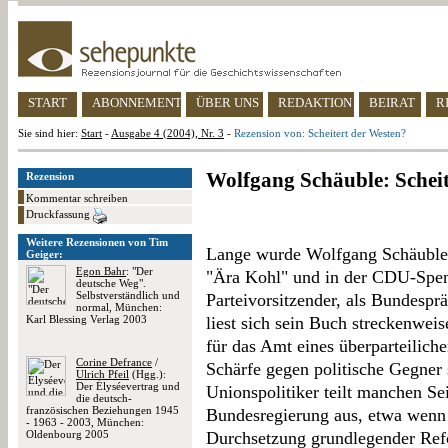
START
ABONNEMENT
ÜBER UNS
REDAKTION
BEIRAT
R
Sie sind hier:
Start
-
Ausgabe 4 (2004), Nr. 3
-
Rezension von: Scheitert der Westen?
Wolfgang Schäuble: Scheit
Rezension
Kommentar schreiben
Druckfassung
Weitere Rezensionen von Tim
Lange wurde Wolfgang Schäuble, e
Geiger:
Egon Bahr
: "Der
"Ära Kohl" und in der CDU-Spend
deutsche Weg".
Selbstverständlich und
Parteivorsitzender, als Bundespr
normal, München:
Karl Blessing Verlag 2003
liest sich sein Buch streckenwei
für das Amt eines überparteilich
Corine Defrance
/
Schärfe gegen politische Gegner
Ulrich Pfeil
(Hgg.):
Der Élyséevertrag und
Unionspolitiker teilt manchen Se
die deutsch-
französischen Beziehungen 1945
Bundesregierung aus, etwa wenn 
- 1963 - 2003, München:
Oldenbourg 2005
Durchsetzung grundlegender Ref