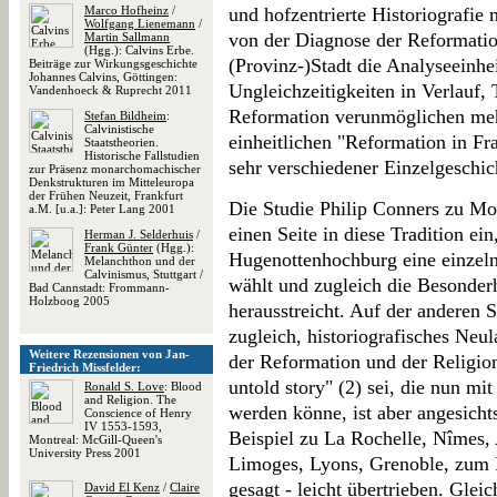
Marco Hofheinz
/
und hofzentrierte Historiografie
Wolfgang Lienemann
/
von der Diagnose der Reformation
Martin Sallmann
(Hgg.): Calvins Erbe.
(Provinz-)Stadt die Analyseeinhei
Beiträge zur Wirkungsgeschichte
Johannes Calvins, Göttingen:
Ungleichzeitigkeiten in Verlauf,
Vandenhoeck & Ruprecht 2011
Reformation verunmöglichen meh
Stefan Bildheim
:
Calvinistische
einheitlichen "Reformation in Fr
Staatstheorien.
Historische Fallstudien
sehr verschiedener Einzelgeschic
zur Präsenz monarchomachischer
Denkstrukturen im Mitteleuropa
der Frühen Neuzeit, Frankfurt
Die Studie Philip Conners zu Mo
a.M. [u.a.]: Peter Lang 2001
einen Seite in diese Tradition ei
Herman J. Selderhuis
/
Frank Günter
(Hgg.):
Hugenottenhochburg eine einzeln
Melanchthon und der
Calvinismus, Stuttgart /
wählt und zugleich die Besonderh
Bad Cannstadt: Frommann-
Holzboog 2005
herausstreicht. Auf der anderen 
zugleich, historiografisches Neu
Weitere Rezensionen von Jan-
der Reformation und der Religion
Friedrich Missfelder:
untold story" (2) sei, die nun mi
Ronald S. Love
: Blood
and Religion. The
werden könne, ist aber angesichts
Conscience of Henry
IV 1553-1593,
Beispiel zu La Rochelle, Nîmes, 
Montreal: McGill-Queen's
University Press 2001
Limoges, Lyons, Grenoble, zum 
gesagt - leicht übertrieben. Glei
David El Kenz
/
Claire