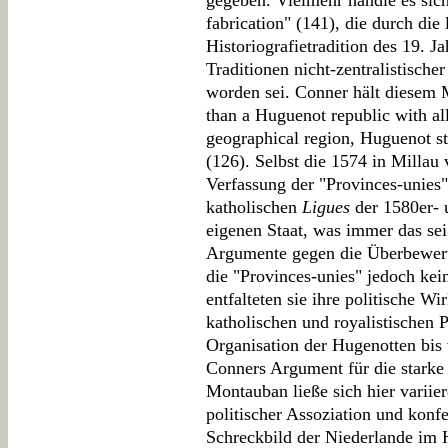
gegeben. Vielmehr handle es sich
fabrication" (141), die durch die l
Historiografietradition des 19. J
Traditionen nicht-zentralistischer
worden sei. Conner hält diesem 
than a Huguenot republic with all 
geographical region, Huguenot s
(126). Selbst die 1574 in Millau
Verfassung der "Provinces-unies" 
katholischen
Ligues
der 1580er- 
eigenen Staat, was immer das se
Argumente gegen die Überbewertun
die "Provinces-unies" jedoch ke
entfalteten sie ihre politische W
katholischen und royalistischen 
Organisation der Hugenotten bis w
Conners Argument für die starke
Montauban ließe sich hier variie
politischer Assoziation und konfe
Schreckbild der Niederlande im H