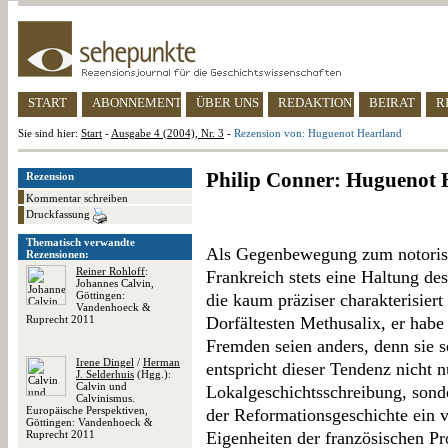
START
ABONNEMENT
ÜBER UNS
REDAKTION
BEIRAT
R
Sie sind hier:
Start
-
Ausgabe 4 (2004), Nr. 3
-
Rezension von: Huguenot Heartland
Philip Conner: Huguenot 
Rezension
Kommentar schreiben
Druckfassung
Thematisch verwandte
Als Gegenbewegung zum notorisc
Rezensionen:
Reiner Rohloff
:
Frankreich stets eine Haltung des
Johannes Calvin,
Göttingen:
die kaum präziser charakterisier
Vandenhoeck &
Ruprecht 2011
Dorfältesten Methusalix, er habe
Fremden seien anders, denn sie se
Irene Dingel
/
Herman
entspricht dieser Tendenz nicht nu
J. Selderhuis
(Hgg.):
Calvin und
Lokalgeschichtsschreibung, sonde
Calvinismus.
Europäische Perspektiven,
der Reformationsgeschichte ein ver
Göttingen: Vandenhoeck &
Ruprecht 2011
Eigenheiten der französischen Pr