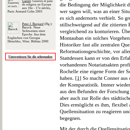
Gantet
: Guerres et paix
die Bedingung der Möglichkeit d
de religion en Europe
aux 16e - 17e siècles,
wer sagen will, was an einer Sit
Paris: Armand Colin 2003
es sich andernorts verhielt. So g
stillschweigend auf die zitierte
Peter J. Burgard
(Hg.):
Barock. Neue
vergleichend zu konturieren. Über
Sichtweisen einer
Epoche. Aus dem
Montauban ein solches Vorgehen
Englischen von Georgia
Illetschko, Wien: Böhlau 2000
Historiker fast alle zentralen Qu
Reformationsgeschichte, vor alle
Unterstützen Sie die sehepunkte
Stattdessen kann er von den Er
vorhandenen Notariatsakten profi
Rochelle eine eigene Form der S
haben. [
1
] So macht Conner aus 
der Komparatistik. Immer wieder 
aus den Befunden der Forschung 
aber auch zur Rolle des städtisc
Dies ermöglicht es ihm, flexibel 
Quellensituation zu reagieren un
begegnen.
Mit der durch die Quellensituati