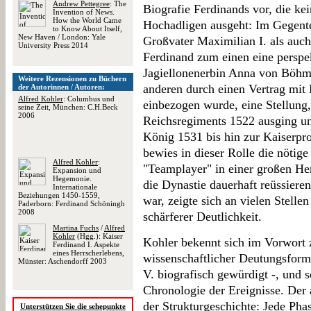
Andrew Pettegree
: The
Biografie Ferdinands vor, die ke
Invention of News.
How the World Came
Hochadligen ausgeht: Im Gegente
to Know About Itself,
New Haven / London: Yale
Großvater Maximilian I. als auch
University Press 2014
Ferdinand zum einen eine perspek
Jagiellonenerbin Anna von Böhm
Weitere Rezensionen zu Büchern
anderen durch einen Vertrag mit 
der Autorinnen / Autoren:
Alfred Kohler
: Columbus und
einbezogen wurde, eine Stellung,
seine Zeit, München: C.H.Beck
2006
Reichsregiments 1522 ausging u
König 1531 bis hin zur Kaiserpro
bewies in dieser Rolle die nötige 
Alfred Kohler
:
"Teamplayer" in einer großen Her
Expansion und
Hegemonie.
die Dynastie dauerhaft reüssieren
Internationale
Beziehungen 1450-1559,
war, zeigte sich an vielen Stell
Paderborn: Ferdinand Schöningh
2008
schärferer Deutlichkeit.
Martina Fuchs
/
Alfred
Kohler
(Hgg.): Kaiser
Kohler bekennt sich im Vorwort z
Ferdinand I. Aspekte
eines Herrscherlebens,
wissenschaftlicher Deutungsform 
Münster: Aschendorff 2003
V. biografisch gewürdigt -, und s
Chronologie der Ereignisse. Der a
der Strukturgeschichte: Jede Phas
Unterstützen Sie die sehepunkte