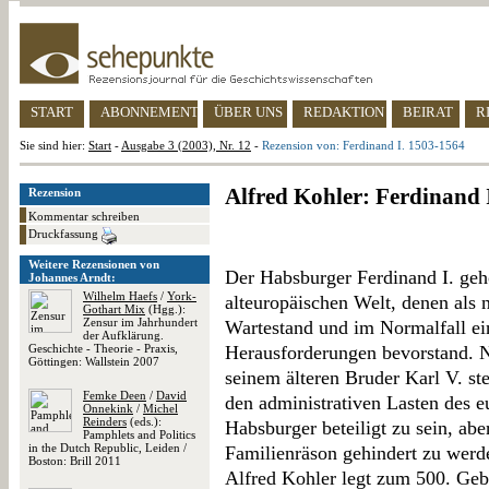
START
ABONNEMENT
ÜBER UNS
REDAKTION
BEIRAT
R
Sie sind hier:
Start
-
Ausgabe 3 (2003), Nr. 12
-
Rezension von: Ferdinand I. 1503-1564
Alfred Kohler: Ferdinand 
Rezension
Kommentar schreiben
Druckfassung
Weitere Rezensionen von
Der Habsburger Ferdinand I. geh
Johannes Arndt:
Wilhelm Haefs
/
York-
alteuropäischen Welt, denen als
Gothart Mix
(Hgg.):
Zensur im Jahrhundert
Wartestand und im Normalfall e
der Aufklärung.
Geschichte - Theorie - Praxis,
Herausforderungen bevorstand. Ni
Göttingen: Wallstein 2007
seinem älteren Bruder Karl V. st
Femke Deen
/
David
den administrativen Lasten des 
Onnekink
/
Michel
Reinders
(eds.):
Habsburger beteiligt zu sein, ab
Pamphlets and Politics
in the Dutch Republic, Leiden /
Familienräson gehindert zu werd
Boston: Brill 2011
Alfred Kohler legt zum 500. Gebu