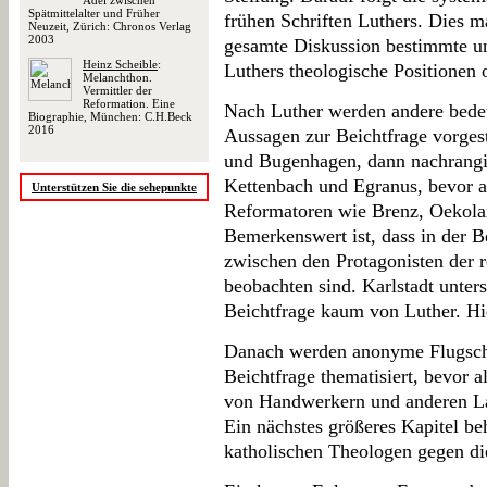
Adel zwischen
Spätmittelalter und Früher
frühen Schriften Luthers. Dies m
Neuzeit, Zürich: Chronos Verlag
2003
gesamte Diskussion bestimmte un
Heinz Scheible
:
Luthers theologische Positionen 
Melanchthon.
Vermittler der
Reformation. Eine
Nach Luther werden andere bede
Biographie, München: C.H.Beck
2016
Aussagen zur Beichtfrage vorgest
und Bugenhagen, dann nachrangig
Kettenbach und Egranus, bevor a
Unterstützen Sie die sehepunkte
Reformatoren wie Brenz, Oekola
Bemerkenswert ist, dass in der 
zwischen den Protagonisten der
beobachten sind. Karlstadt unter
Beichtfrage kaum von Luther. Hi
Danach werden anonyme Flugschri
Beichtfrage thematisiert, bevor a
von Handwerkern und anderen L
Ein nächstes größeres Kapitel beh
katholischen Theologen gegen die