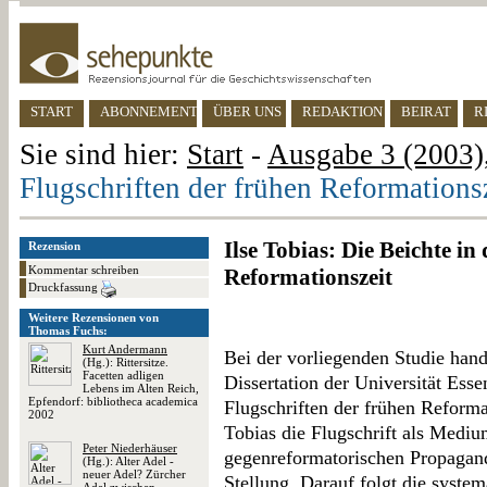
START
ABONNEMENT
ÜBER UNS
REDAKTION
BEIRAT
R
Sie sind hier:
Start
-
Ausgabe 3 (2003),
Flugschriften der frühen Reformations
Ilse Tobias: Die Beichte in
Rezension
Kommentar schreiben
Reformationszeit
Druckfassung
Weitere Rezensionen von
Thomas Fuchs:
Kurt Andermann
Bei der vorliegenden Studie hande
(Hg.): Rittersitze.
Facetten adligen
Dissertation der Universität Esse
Lebens im Alten Reich,
Epfendorf: bibliotheca academica
Flugschriften der frühen Reforma
2002
Tobias die Flugschrift als Mediu
Peter Niederhäuser
gegenreformatorischen Propagan
(Hg.): Alter Adel -
neuer Adel? Zürcher
Stellung. Darauf folgt die system