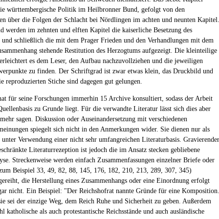
die württembergische Politik im Heilbronner Bund, gefolgt von den
n über die Folgen der Schlacht bei Nördlingen im achten und neunten Kapitel
d werden im zehnten und elften Kapitel die kaiserliche Besetzung des
und schließlich die mit dem Prager Frieden und den Verhandlungen mit dem
usammenhang stehende Restitution des Herzogtums aufgezeigt. Die kleinteilige
erleichtert es dem Leser, den Aufbau nachzuvollziehen und die jeweiligen
rpunkte zu finden. Der Schriftgrad ist zwar etwas klein, das Druckbild und
ie reproduzierten Stiche sind dagegen gut gelungen.
at für seine Forschungen immerhin 15 Archive konsultiert, sodass der Arbeit
Quellenbasis zu Grunde liegt. Für die verwandte Literatur lässt sich dies aber
 mehr sagen. Diskussion oder Auseinandersetzung mit verschiedenen
einungen spiegelt sich nicht in den Anmerkungen wider. Sie dienen nur als
n unter Verwendung einer nicht sehr umfangreichen Literaturbasis. Gravierende
eschränkte Literaturrezeption ist jedoch die im Ansatz stecken gebliebene
yse. Streckenweise werden einfach Zusammenfassungen einzelner Briefe oder
zum Beispiel 33, 49, 82, 88, 145, 176, 182, 210, 213, 289, 307, 345)
gereiht, die Herstellung eines Zusammenhangs oder eine Einordnung erfolgt
ar nicht. Ein Beispiel: "Der Reichshofrat nannte Gründe für eine Komposition
sie sei der einzige Weg, dem Reich Ruhe und Sicherheit zu geben. Außerdem
hl katholische als auch protestantische Reichsstände und auch ausländische