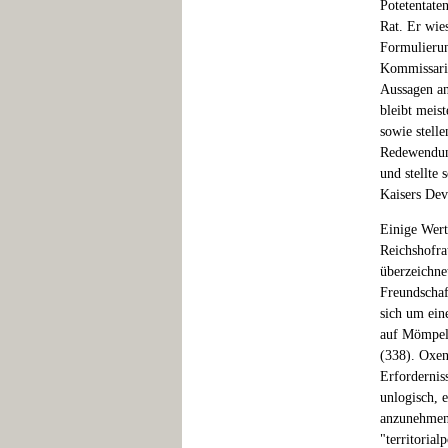
Potetentate
Rat. Er wies
Formulierun
Kommissarie
Aussagen an
bleibt meis
sowie stell
Redewendung
und stellte 
Kaisers Dev
Einige Wert
Reichshofra
überzeichne
Freundschaft
sich um ein
auf Mömpelg
(338). Oxen
Erforderniss
unlogisch, 
anzunehmen,
"territoria