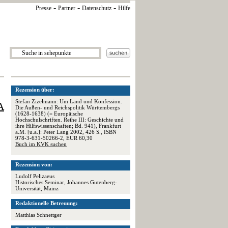
-
-
-
Presse
Partner
Datenschutz
Hilfe
Rezension über:
Stefan Zizelmann: Um Land und Konfession.
A
Die Außen- und Reichspolitik Württembergs
(1628-1638) (= Europäische
Hochschulschriften. Reihe III: Geschichte und
ihre Hilfswissenschaften; Bd. 941), Frankfurt
a.M. [u.a.]: Peter Lang 2002, 426 S., ISBN
978-3-631-50266-2, EUR 60,30
Buch im KVK suchen
Rezension von:
Ludolf Pelizaeus
Historisches Seminar, Johannes Gutenberg-
Universität, Mainz
Redaktionelle Betreuung:
Matthias Schnettger