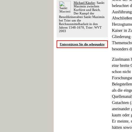
Michael Käufer
: Sankt
beleuchtet 
Maximin zwischen
Kurfürst und Reich.
Ausführunge
Der Kampf der
Benediktinerabtei Sankt Maximin
Abschließen
bei Trier um die
Reichsunmittelbarkeit in den
Herzogtums 
Jahren 1548-1670, Trier: WVT
Kaiser in Z
2003
Gliederung 
Themenschwe
Unterstützen Sie die sehepunkte
besonders d
Zizelmann h
eine breite 
schon nicht
Forschungsm
Belegstelle
als die eing
Quellenanal
Gutachten (
aneinander 
kaum oder g
Er meinte, 
hätten sowo