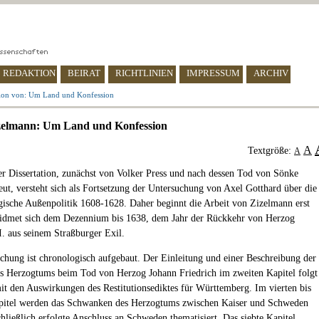
REDAKTION
BEIRAT
RICHTLINIEN
IMPRESSUM
ARCHIV
ion von: Um Land und Konfession
izelmann: Um Land und Konfession
A
Textgröße:
A
r Dissertation, zunächst von Volker Press und nach dessen Tod von Sönke
eut, versteht sich als Fortsetzung der Untersuchung von Axel Gotthard über die
ische Außenpolitik 1608-1628. Daher beginnt die Arbeit von Zizelmann erst
idmet sich dem Dezennium bis 1638, dem Jahr der Rückkehr von Herzog
I. aus seinem Straßburger Exil.
chung ist chronologisch aufgebaut. Der Einleitung und einer Beschreibung der
es Herzogtums beim Tod von Herzog Johann Friedrich im zweiten Kapitel folgt
mit den Auswirkungen des Restitutionsediktes für Württemberg. Im vierten bis
apitel werden das Schwanken des Herzogtums zwischen Kaiser und Schweden
chließlich erfolgte Anschluss an Schweden thematisiert. Das siebte Kapitel