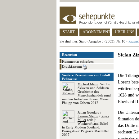
START
ABONNEMENT
ÜBER UNS
Sie sind hier:
Start
-
Ausgabe 3 (2003), Nr. 10
-
Rezens
Stefan Z
Rezension
Kommentar schreiben
Druckfassung
Weitere Rezensionen von Ludolf
Die Tübinge
Pelizaeus:
Lorenz betr
Michael Mann
: Sahibs,
Sklaven und Soldaten.
württemberg
Geschichte des
1628 und w
Menschenhandels rund
um den Indischen Ozean, Mainz:
Eberhard II
Philipp von Zabern 2012
Die Untersu
Julian Goodare
/
Lauren Martin
/
Joyce
Situation d
Miller
(eds.):
Witchcraft and Belief
das Dritte 
in Early Modern Scotland,
Basingstoke: Palgrave Macmillan
sechsten K
2007
sowie der s