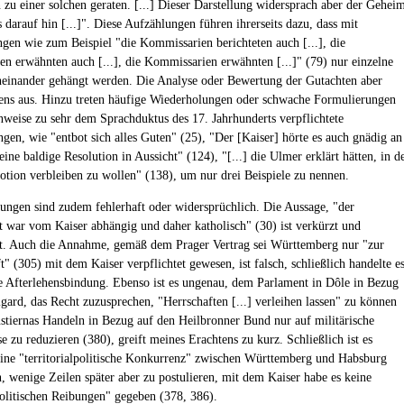
n zu einer solchen geraten. [...] Dieser Darstellung widersprach aber der Gehei
 darauf hin [...]". Diese Aufzählungen führen ihrerseits dazu, dass mit
gen wie zum Beispiel "die Kommissarien berichteten auch [...], die
n erwähnten auch [...], die Kommissarien erwähnten [...]" (79) nur einzelne
einander gehängt werden. Die Analyse oder Bewertung der Gutachten aber
tens aus. Hinzu treten häufige Wiederholungen oder schwache Formulierungen
enweise zu sehr dem Sprachduktus des 17. Jahrhunderts verpflichtete
en, wie "entbot sich alles Guten" (25), "Der [Kaiser] hörte es auch gnädig an
seine baldige Resolution in Aussicht" (124), "[...] die Ulmer erklärt hätten, in d
otion verbleiben zu wollen" (138), um nur drei Beispiele zu nennen.
ungen sind zudem fehlerhaft oder widersprüchlich. Die Aussage, "der
t war vom Kaiser abhängig und daher katholisch" (30) ist verkürzt und
t. Auch die Annahme, gemäß dem Prager Vertrag sei Württemberg nur "zur
" (305) mit dem Kaiser verpflichtet gewesen, ist falsch, schließlich handelte e
e Afterlehensbindung. Ebenso ist es ungenau, dem Parlament in Dôle in Bezug
ard, das Recht zuzusprechen, "Herrschaften [...] verleihen lassen" zu können
stiernas Handeln in Bezug auf den Heilbronner Bund nur auf militärische
e zu reduzieren (380), greift meines Erachtens zu kurz. Schließlich ist es
eine "territorialpolitische Konkurrenz" zwischen Württemberg und Habsburg
 wenige Zeilen später aber zu postulieren, mit dem Kaiser habe es keine
lpolitischen Reibungen" gegeben (378, 386).