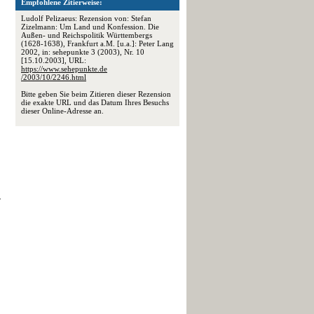
Empfohlene Zitierweise:
Ludolf Pelizaeus: Rezension von: Stefan
Zizelmann: Um Land und Konfession. Die
.
Außen- und Reichspolitik Württembergs
(1628-1638), Frankfurt a.M. [u.a.]: Peter Lang
2002, in: sehepunkte 3 (2003), Nr. 10
[15.10.2003], URL:
https://www.sehepunkte.de
/2003/10/2246.html
Bitte geben Sie beim Zitieren dieser Rezension
die exakte URL und das Datum Ihres Besuchs
dieser Online-Adresse an.
r
.