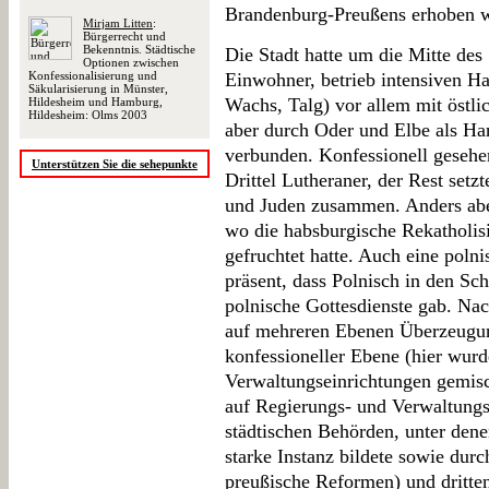
Brandenburg-Preußens erhoben 
Mirjam Litten
:
Bürgerrecht und
Bekenntnis. Städtische
Die Stadt hatte um die Mitte des
Optionen zwischen
Konfessionalisierung und
Einwohner, betrieb intensiven H
Säkularisierung in Münster,
Wachs, Talg) vor allem mit östli
Hildesheim und Hamburg,
Hildesheim: Olms 2003
aber durch Oder und Elbe als H
verbunden. Konfessionell gesehen
Unterstützen Sie die sehepunkte
Drittel Lutheraner, der Rest setz
und Juden zusammen. Anders abe
wo die habsburgische Rekatholis
gefruchtet hatte. Auch eine polni
präsent, dass Polnisch in den Sc
polnische Gottesdienste gab. Na
auf mehreren Ebenen Überzeugung
konfessioneller Ebene (hier wurde
Verwaltungseinrichtungen gemisc
auf Regierungs- und Verwaltungs
städtischen Behörden, unter dene
starke Instanz bildete sowie dur
preußische Reformen) und dritten