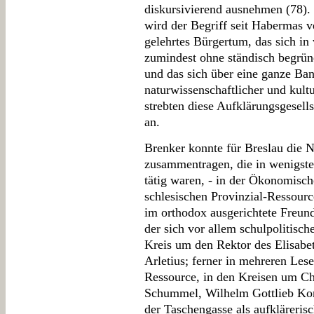
diskursivierend ausnehmen (78). D
wird der Begriff seit Habermas v
gelehrtes Bürgertum, das sich i
zumindest ohne ständisch begrün
und das sich über eine ganze Bandb
naturwissenschaftlicher und kult
strebten diese Aufklärungsgesell
an.
Brenker konnte für Breslau die 
zusammentragen, die in wenigste
tätig waren, - in der Ökonomisch
schlesischen Provinzial-Ressource
im orthodox ausgerichtete Freu
der sich vor allem schulpolitis
Kreis um den Rektor des Elisab
Arletius; ferner in mehreren Les
Ressource, in den Kreisen um Ch
Schummel, Wilhelm Gottlieb Korn
der Taschengasse als aufkläreris