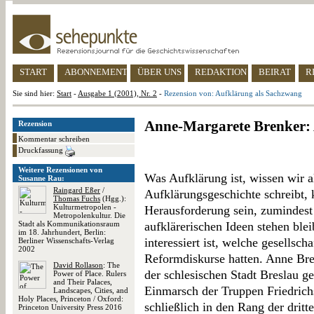
START
ABONNEMENT
ÜBER UNS
REDAKTION
BEIRAT
R
Sie sind hier:
Start
-
Ausgabe 1 (2001), Nr. 2
-
Rezension von: Aufklärung als Sachzwang
Anne-Margarete Brenker:
Rezension
Kommentar schreiben
Druckfassung
Weitere Rezensionen von
Was Aufklärung ist, wissen wir 
Susanne Rau:
Raingard Eßer
/
Aufklärungsgeschichte schreibt,
Thomas Fuchs
(Hgg.):
Kulturmetropolen -
Herausforderung sein, zumindest
Metropolenkultur. Die
Stadt als Kommunikationsraum
aufklärerischen Ideen stehen ble
im 18. Jahrhundert, Berlin:
interessiert ist, welche gesellsc
Berliner Wissenschafts-Verlag
2002
Reformdiskurse hatten. Anne Bre
David Rollason
: The
der schlesischen Stadt Breslau g
Power of Place. Rulers
and Their Palaces,
Einmarsch der Truppen Friedrich
Landscapes, Cities, and
Holy Places, Princeton / Oxford:
schließlich in den Rang der drit
Princeton University Press 2016