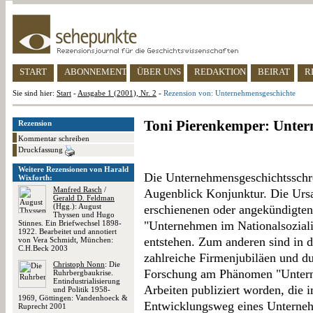
START
ABONNEMENT
ÜBER UNS
REDAKTION
BEIRAT
R
Sie sind hier:
Start
-
Ausgabe 1 (2001), Nr. 2
-
Rezension von: Unternehmensgeschichte
Toni Pierenkemper: Unter
Rezension
Kommentar schreiben
Druckfassung
Weitere Rezensionen von Harald
Die Unternehmensgeschichtsschr
Wixforth:
Manfred Rasch
/
Augenblick Konjunktur. Die Ursac
Gerald D. Feldman
(Hgg.): August
erschienenen oder angekündigten
Thyssen und Hugo
Stinnes. Ein Briefwechsel 1898-
"Unternehmen im Nationalsoziali
1922. Bearbeitet und annotiert
entstehen. Zum anderen sind in d
von Vera Schmidt, München:
C.H.Beck 2003
zahlreiche Firmenjubiläen und du
Christoph Nonn
: Die
Forschung am Phänomen "Unterne
Ruhrbergbaukrise.
Entindustrialisierung
Arbeiten publiziert worden, die 
und Politik 1958-
1969, Göttingen: Vandenhoeck &
Entwicklungsweg eines Unternehm
Ruprecht 2001