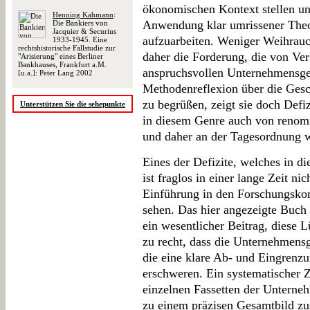
ökonomischen Kontext stellen u
Henning Kahmann
:
Anwendung klar umrissener The
Die Bankiers von
Jacquier & Securius
aufzuarbeiten. Weniger Weihrauc
1933-1945. Eine
rechtshistorische Fallstudie zur
daher die Forderung, die von Verf
"Arisierung" eines Berliner
Bankhauses, Frankfurt a.M.
anspruchsvollen Unternehmensges
[u.a.]: Peter Lang 2002
Methodenreflexion über die Gesc
zu begrüßen, zeigt sie doch Defiz
Unterstützen Sie die sehepunkte
in diesem Genre auch von renom
und daher an der Tagesordnung 
Eines der Defizite, welches in 
ist fraglos in einer lange Zeit n
Einführung in den Forschungsko
sehen. Das hier angezeigte Buch 
ein wesentlicher Beitrag, diese 
zu recht, dass die Unternehmensge
die eine klare Ab- und Eingrenzu
erschweren. Ein systematischer Zu
einzelnen Fassetten der Unterneh
zu einem präzisen Gesamtbild 