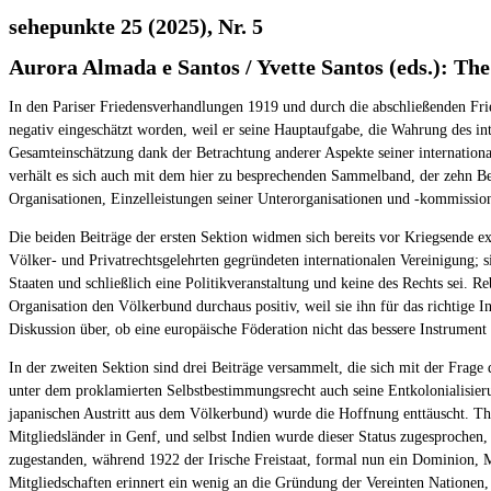
sehepunkte 25 (2025), Nr. 5
Aurora Almada e Santos / Yvette Santos (eds.): Th
In den Pariser Friedensverhandlungen 1919 und durch die abschließenden Fri
negativ eingeschätzt worden, weil er seine Hauptaufgabe, die Wahrung des int
Gesamteinschätzung dank der Betrachtung anderer Aspekte seiner internation
verhält es sich auch mit dem hier zu besprechenden Sammelband, der zehn Bei
Organisationen, Einzelleistungen seiner Unterorganisationen und -kommissi
Die beiden Beiträge der ersten Sektion widmen sich bereits vor Kriegsende exi
Völker- und Privatrechtsgelehrten gegründeten internationalen Vereinigung; s
Staaten und schließlich eine Politikveranstaltung und keine des Rechts sei.
Organisation den Völkerbund durchaus positiv, weil sie ihn für das richtige 
Diskussion über, ob eine europäische Föderation nicht das bessere Instrument w
In der zweiten Sektion sind drei Beiträge versammelt, die sich mit der Frage
unter dem proklamierten Selbstbestimmungsrecht auch seine Entkolonialisier
japanischen Austritt aus dem Völkerbund) wurde die Hoffnung enttäuscht. Th
Mitgliedsländer in Genf, und selbst Indien wurde dieser Status zugesproche
zugestanden, während 1922 der Irische Freistaat, formal nun ein Dominion, M
Mitgliedschaften erinnert ein wenig an die Gründung der Vereinten Nationen,