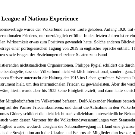
e League of Nations Experience
edensverträge wurde der Völkerbund aus der Taufe gehoben. Anfang 1920 trat e
ernationalen Friedens, nur unzulänglich erfüllte. In den letzten Jahren ist er
alen Wirksamkeit etwas zum Positiven gewandelt hatte. Solche anderen Blickw
träge einer portugiesischen Tagung von 2019 in englischer Sprache enthält. Th
onen sowie Fragen der Beziehungen einzelner Staaten zum Bund.
stierenden nichtstaatlichen Organisationen. Philippe Rygiel schildert die durch
ie bemängelte, dass der Völkerbund nicht wirklich international, sondern ganz 
 Rebecca Shriver untersucht die Haltung der 1915 ins Leben gerufenen Women's I
Instrument hielt, um den internationalen Frieden zu gewährleisten. Aber die wac
äre; hierin wurde aber bis 1933 keine Einigkeit erzielt, und dann hatte sie sich
 der Mitgliedschaften im Völkerbund befassen. Dolf-Alexander Neuhaus betracht
ung auf der Pariser Friedenskonferenz und damit die Aufnahme in den Völkerbu
omas Gidney schildert die nicht leicht nachvollziehbare unterschiedliche Beha
n, auch wenn dessen Vertreter für die Völkerbundsversammlungen vom Staatssekr
itglied wurde, wodurch übrigens die Nationalbewegung in Irland eine gewisse S
 als die Sowjetunion auch die Ukraine und Belarus als Mitglieder durchsetzte