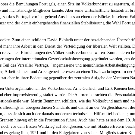
Lopes die Bemühungen Portugals, einen Sitz im Völkerbundsrat zu ergattern, 
nd nichtständige Mitglieder kannte. Aber seine wirtschaftliche Instabilität br
g, so dass Portugal vorübergehend Anschluss an einen der Blöcke, in seinem Fal
ar und der damit einhergehenden finanziellen Stabilisierung die Wahl Portugals
 Aspekte. Zum einen schildert David Ekbladh unter der bezeichnenden Überschri
ehr ihre Arbeit in den Dienst der Verteidigung der liberalen Welt stellten. Da
ch relevanten Einrichtungen des Völkerbunds verbunden waren. Zum anderen be
derungen der internationalen Gewerkschaftsbewegung gegründet worden, aus der
als Teil des Versailler Vertrags, "angemessene und menschliche Arbeitsbedingu
, Arbeitnehmer- und Arbeitgeberinteressen an einen Tisch zu bringen. In der
rat aber in ihrer Bedeutung gegenüber der zentralen Aufgabe der Vereinten Na
eren Unterorganisationen des Völkerbundes. Arne Gellrich und Erik Koenen besch
bund eher improvisierend gestaltet wurde. Die Autoren betrachten die Personala
tionskanäle war. Martin Bemmann schildert, wie der Völkerbund nach und nach 
 es allerdings an übergeordneten Standards und damit an der Vergleichbarkeit de
, dass sie sich auch der damals modernen technischen Hilfsmittel bediente, um
nzen hinweg oft in die Prostitution führte. Auch hier hatte es seit dem 19. 
 es noch vor dem Ersten Weltkrieg auf Kongressen, die mit Staatsvertretern bes
d es gelang ihm, 1921 und in den Folgejahren von seinen Mitgliedsstaaten Kon