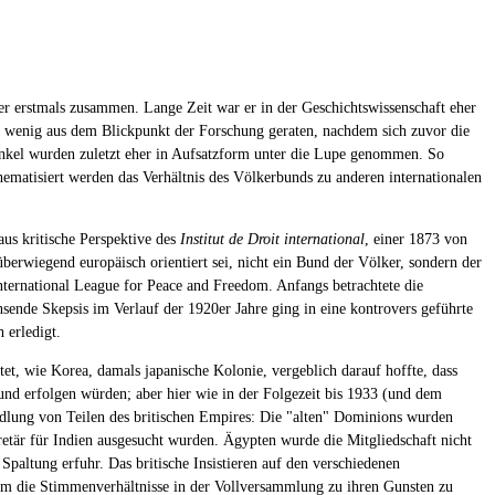
r erstmals zusammen. Lange Zeit war er in der Geschichtswissenschaft eher
 ein wenig aus dem Blickpunkt der Forschung geraten, nachdem sich zuvor die
inkel wurden zuletzt eher in Aufsatzform unter die Lupe genommen. So
ematisiert werden das Verhältnis des Völkerbunds zu anderen internationalen
aus kritische Perspektive des
Institut de Droit international
, einer 1873 von
überwiegend europäisch orientiert sei, nicht ein Bund der Völker, sondern der
nternational League for Peace and Freedom. Anfangs betrachtete die
hsende Skepsis im Verlauf der 1920er Jahre ging in eine kontrovers geführte
 erledigt.
et, wie Korea, damals japanische Kolonie, vergeblich darauf hoffte, dass
nd erfolgen würden; aber hier wie in der Folgezeit bis 1933 (und dem
ndlung von Teilen des britischen Empires: Die "alten" Dominions wurden
etär für Indien ausgesucht wurden. Ägypten wurde die Mitgliedschaft nicht
paltung erfuhr. Das britische Insistieren auf den verschiedenen
, um die Stimmenverhältnisse in der Vollversammlung zu ihren Gunsten zu