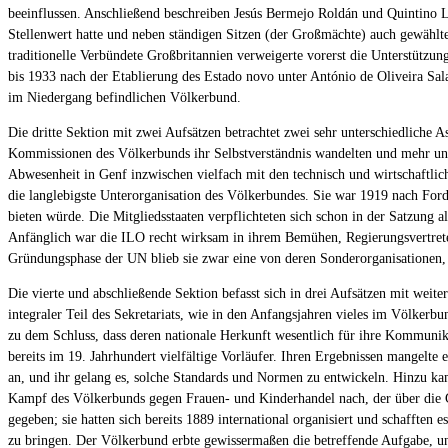
beeinflussen. Anschließend beschreiben Jesús Bermejo Roldán und Quintino 
Stellenwert hatte und neben ständigen Sitzen (der Großmächte) auch gewählte u
traditionelle Verbündete Großbritannien verweigerte vorerst die Unterstützun
bis 1933 nach der Etablierung des Estado novo unter António de Oliveira Salaz
im Niedergang befindlichen Völkerbund.
Die dritte Sektion mit zwei Aufsätzen betrachtet zwei sehr unterschiedliche
Kommissionen des Völkerbunds ihr Selbstverständnis wandelten und mehr und m
Abwesenheit in Genf inzwischen vielfach mit den technisch und wirtschaftli
die langlebigste Unterorganisation des Völkerbundes. Sie war 1919 nach For
bieten würde. Die Mitgliedsstaaten verpflichteten sich schon in der Satzung 
Anfänglich war die ILO recht wirksam in ihrem Bemühen, Regierungsvertreter
Gründungsphase der UN blieb sie zwar eine von deren Sonderorganisationen, t
Die vierte und abschließende Sektion befasst sich in drei Aufsätzen mit weit
integraler Teil des Sekretariats, wie in den Anfangsjahren vieles im Völker
zu dem Schluss, dass deren nationale Herkunft wesentlich für ihre Kommunika
bereits im 19. Jahrhundert vielfältige Vorläufer. Ihren Ergebnissen mangelte
an, und ihr gelang es, solche Standards und Normen zu entwickeln. Hinzu kam
Kampf des Völkerbunds gegen Frauen- und Kinderhandel nach, der über die Gre
gegeben; sie hatten sich bereits 1889 international organisiert und schafften
zu bringen. Der Völkerbund erbte gewissermaßen die betreffende Aufgabe, un