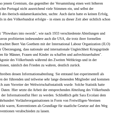
also jenem Gremium, das gegenüber der Versammlung einen weit höheren
achte Portugal nicht ausreichend viele Stimmen ein, und selbst der
l des iberisch-südamerikanischen, suchte. Auch darin hatte es keinen Erfolg,
 in den Völkerbundrat erfolgte - in einen zu dieser Zeit aber sichtlich schon
ft "Plowshars into swords", wie nach 1933 verschiedenste Abteilungen und
von profitierten insbesondere auch die USA, die trotz ihrer formellen
trachtet Beert Van Goethem mit der International Labour Organization (ILO)
 Überzeugung, dass nationale und internationale Ungleichheit Kriegsgründe
ngen für Männer, Frauen und Kinder zu schaffen und aufrechtzuerhalten".
 Agonie des Völkerbunds während des Zweiten Weltkriegs und in der
tionen, nämlich den Frieden zu wahren, deutlich zurück.
reiben dessen Informationsabteilung. Sie entstand fast experimentell als
kten der führenden und teilweise sehr lange dienenden Mitglieder und kommen
zum Vorreiter der Weltwirtschaftsstatistik wurde. Solche Statistik hatte
r Daten. Hier setzte die Arbeit der entsprechenden Abteilung des Völkerbunds
 der Informationsflut Herr zu werden. Schließlich geht Sara Ercolani dem
Jahrhundert Vorläuferorganisationen in Form von Freiwilligen-Vereinen
chickt waren, Konventionen als Grundlage für staatliche Gesetze auf den Weg
ventionen verabschieden zu lassen.