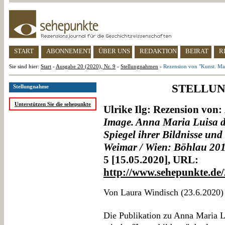
START
ABONNEMENT
ÜBER UNS
REDAKTION
BEIRAT
R
Sie sind hier:
Start
-
Ausgabe 20 (2020), Nr. 9
-
Stellungnahmen
-
Rezension von "Kunst. Ma
STELLU
Stellungnahme
Unterstützen Sie die sehepunkte
Ulrike Ilg: Rezension von:
Image. Anna Maria Luisa d
Spiegel ihrer Bildnisse und
Weimar / Wien: Böhlau 20
5 [15.05.2020], URL:
http://www.sehepunkte.de
Von Laura Windisch (23.6.2020)
Die Publikation zu Anna Maria Lu