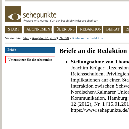
START
ABONNEMENT
ÜBER UNS
REDAKTION
BEIRAT
R
Sie sind hier:
Start
-
Ausgabe 12 (2012), Nr. 7/8
-
Briefe an die Redaktion
Briefe an die Redaktion
Briefe
Unterstützen Sie die sehepunkte
Stellungnahme von Thoma
Joachim Krüger: Rezension
Reichsschulden, Privilegie
Implikationen auf einen Sta
Interaktion zwischen Schw
Nordischen/Kalmarer Union 
Kommunikation, Hamburg: 
12 (2012), Nr. 1 [15.01.20
https://www.sehepunkte.de