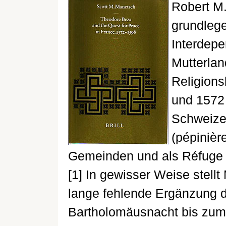
Robert M.
grundleg
Interdep
Mutterlan
Religions
und 1572 
Schweize
(pépinièr
Gemeinden und als Réfuge f
[1] In gewisser Weise stell
lange fehlende Ergänzung di
Bartholomäusnacht bis zum