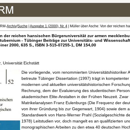
ORM-
Archiv
/
Suche
|
Ausgabe 1 (2000), Nr. 4
| Müller über Asche: Von der reichen ha
n der reichen hansischen Bürgeruniversität zur armen mecklenb
ubernium - Tübinger Beiträge zur Universitäts- und Wissenschaft
einer 2000, 635 S., ISBN 3-515-07255-1, DM 154,00
 Universität Eichstätt
Die vorliegende, vom renommierten Universitätshistoriker 
betreute Tübinger Dissertation (1997) trägt in kompetente
modernen und aktuellen universitätshistorischen Forschun
Rechnung, dem der Evaluierung des studentischen Person
akademischen Elite-Anstalten in der Frühen Neuzeit. Zwar 
Matrikelanalysen Franz Eulenburgs (Die Frequenz der deu
von ihrer Gründung bis zur Gegenwart, 1904) sowie dem a
Standardwerk von Hans-Werner Prahl (Sozialgeschichte d
1978) Leitstudien vor, doch mangelt es an qualifizierten un
monographischen Arbeiten zu den etwa 40 deutschen Hoch