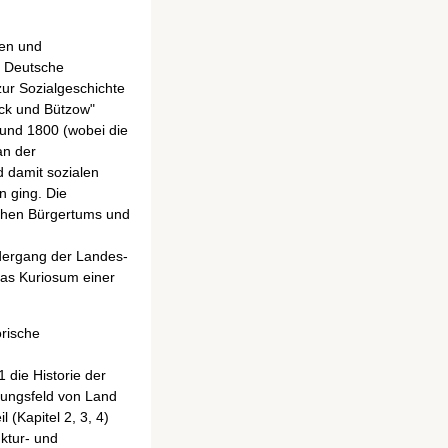
den und
, Deutsche
zur Sozialgeschichte
ock und Bützow"
 und 1800 (wobei die
an der
d damit sozialen
n ging. Die
chen Bürgertums und
edergang der Landes-
das Kuriosum einer
orische
 die Historie der
nnungsfeld von Land
(Kapitel 2, 3, 4)
nktur- und