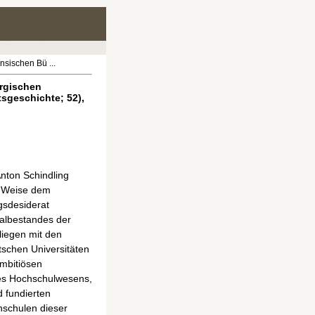
nsischen Bü ...
urgischen
sgeschichte; 52),
Anton Schindling
r Weise dem
gsdesiderat
albestandes der
liegen mit den
tschen Universitäten
mbitiösen
es Hochschulwesens,
d fundierten
schulen dieser