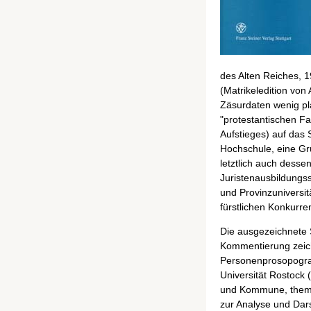
des Alten Reiches, 1
(Matrikeledition von
Zäsurdaten wenig pl
"protestantischen Fa
Aufstieges) auf das
Hochschule, eine G
letztlich auch desse
Juristenausbildungss
und Provinzuniversit
fürstlichen Konkurr
Die ausgezeichnete S
Kommentierung zeich
Personenprosopograph
Universität Rostock 
und Kommune, themati
zur Analyse und Dars