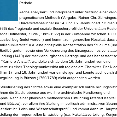
Periode.
Asche analysiert und interpretiert unter Nutzung einer vali
pragmatischen Methodik (Vorgabe: Rainer Chr. Schwinges
Universitätsbesucher im 14. und 15. Jahrhundert. Studien 
986) das "regionale und soziale Besucherprofil der Universitäten Rost
 Adolf Hofmeister, 7 Bde., 1889/1922) in der Zeitspanne zwischen 1500
ausibel begründet werden) und kommt zum generellen Resultat, dass 
milienuniversität" u.a. eine prinzipielle Konzentration des Studiums (un
 Stadtbürgertum sowie eine Verkleinerung des Einzugsraumes vonstatte
ründung (1419) der mecklenburgischen Herzöge und des hansestädtis
n "Karriere-Anstalt", wandelte sich ab dem 16. Jahrhundert von einer
tätte zu einer Theologenuniversität mit regionalem Charakter. Der Ni
ät im 17. und 18. Jahrhundert war ein stetiger und konnte auch durch 
enzgründung in Bützow (1760/1789) nicht aufgehalten werden.
trukturierung des Stoffes sowie eine exemplarisch valide bildungshist
nen die Studie ebenso aus wie ihre archivalische Fundierung und
ie. Nach einer plausiblen methodischen Einführung referiert Kapitel 1
(und Bützow), vor allem ihre Stellung im politisch-administrativen Spa
siert ihr "Lehr- und Wissenschaftsprofil" und kommt dann im Hauptteil 
tellung der frequentiellen Entwicklung (u.a. Fakultätsverteilung, Konju