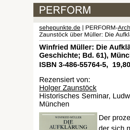
sehepunkte.de
| PERFORM-
Arch
Zaunstöck über Müller: Die Aufk
Winfried Müller: Die Aufk
Geschichte; Bd. 61), Münc
ISBN 3-486-55764-5,  19,8
Rezensiert von:
Holger Zaunstöck
Historisches Seminar, Ludwi
München
Der proze
der sich 