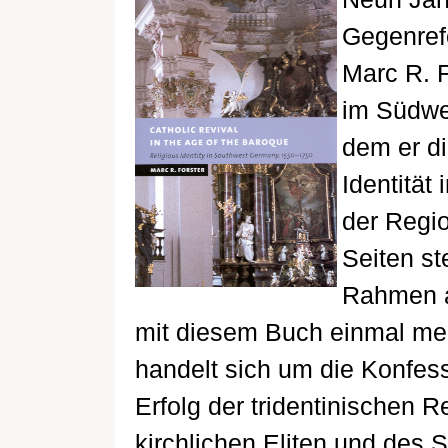
Gegenref
Marc R. 
im Südwe
dem er di
Identität
der Regio
Seiten st
Rahmen a
mit diesem Buch einmal meh
handelt sich um die Konfess
Erfolg der tridentinischen 
kirchlichen Eliten und des St