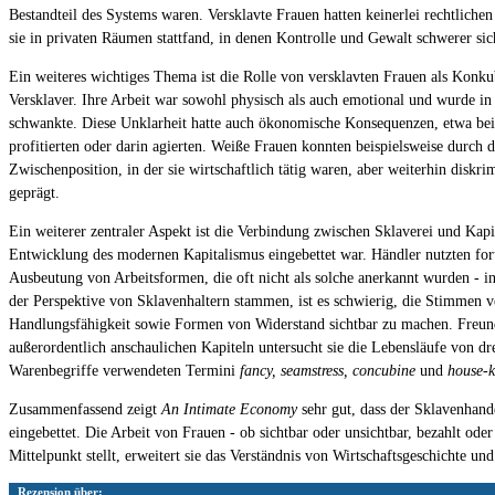
Bestandteil des Systems waren. Versklavte Frauen hatten keinerlei rechtlichen 
sie in privaten Räumen stattfand, in denen Kontrolle und Gewalt schwerer sic
Ein weiteres wichtiges Thema ist die Rolle von versklavten Frauen als Konkub
Versklaver. Ihre Arbeit war sowohl physisch als auch emotional und wurde in d
schwankte. Diese Unklarheit hatte auch ökonomische Konsequenzen, etwa bei
profitierten oder darin agierten. Weiße Frauen konnten beispielsweise durch
Zwischenposition, in der sie wirtschaftlich tätig waren, aber weiterhin disk
geprägt.
Ein weiterer zentraler Aspekt ist die Verbindung zwischen Sklaverei und Kapi
Entwicklung des modernen Kapitalismus eingebettet war. Händler nutzten for
Ausbeutung von Arbeitsformen, die oft nicht als solche anerkannt wurden - i
der Perspektive von Sklavenhaltern stammen, ist es schwierig, die Stimmen ve
Handlungsfähigkeit sowie Formen von Widerstand sichtbar zu machen. Freunds
außerordentlich anschaulichen Kapiteln untersucht sie die Lebensläufe von
Warenbegriffe verwendeten Termini
fancy, seamstress, concubine
und
house-k
Zusammenfassend zeigt
An Intimate Economy
sehr gut, dass der Sklavenhand
eingebettet. Die Arbeit von Frauen - ob sichtbar oder unsichtbar, bezahlt od
Mittelpunkt stellt, erweitert sie das Verständnis von Wirtschaftsgeschichte 
Rezension über: