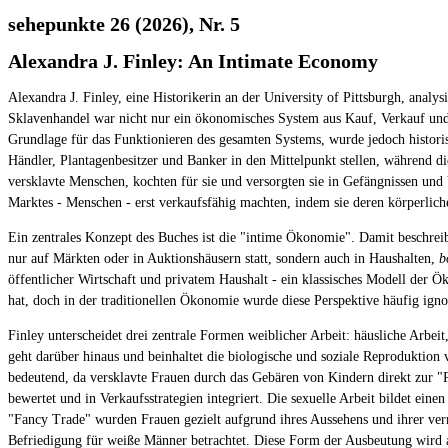
sehepunkte 26 (2026), Nr. 5
Alexandra J. Finley: An Intimate Economy
Alexandra J. Finley, eine Historikerin an der University of Pittsburgh, analy
Sklavenhandel war nicht nur ein ökonomisches System aus Kauf, Verkauf und F
Grundlage für das Funktionieren des gesamten Systems, wurde jedoch historisch
Händler, Plantagenbesitzer und Banker in den Mittelpunkt stellen, während d
versklavte Menschen, kochten für sie und versorgten sie in Gefängnissen und V
Marktes - Menschen - erst verkaufsfähig machten, indem sie deren körperliche
Ein zentrales Konzept des Buches ist die "intime Ökonomie". Damit beschreib
nur auf Märkten oder in Auktionshäusern statt, sondern auch in Haushalten,
b
öffentlicher Wirtschaft und privatem Haushalt - ein klassisches Modell der Ö
hat, doch in der traditionellen Ökonomie wurde diese Perspektive häufig ignor
Finley unterscheidet drei zentrale Formen weiblicher Arbeit: häusliche Arbei
geht darüber hinaus und beinhaltet die biologische und soziale Reproduktion
bedeutend, da versklavte Frauen durch das Gebären von Kindern direkt zur 
bewertet und in Verkaufsstrategien integriert. Die sexuelle Arbeit bildet eine
"Fancy Trade" wurden Frauen gezielt aufgrund ihres Aussehens und ihrer verme
Befriedigung für weiße Männer betrachtet. Diese Form der Ausbeutung wird al