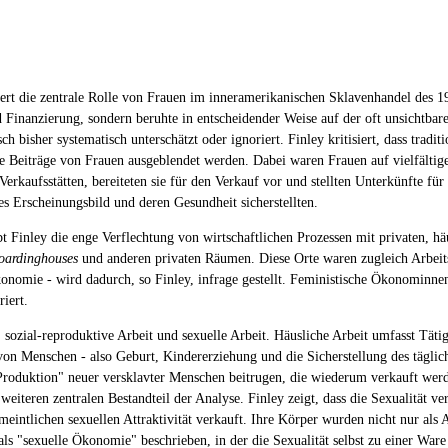
siert die zentrale Rolle von Frauen im inneramerikanischen Sklavenhandel des 1
inanzierung, sondern beruhte in entscheidender Weise auf der oft unsichtbaren
 bisher systematisch unterschätzt oder ignoriert. Finley kritisiert, dass tradi
ie Beiträge von Frauen ausgeblendet werden. Dabei waren Frauen auf vielfälti
erkaufsstätten, bereiteten sie für den Verkauf vor und stellten Unterkünfte für 
s Erscheinungsbild und deren Gesundheit sicherstellten.
t Finley die enge Verflechtung von wirtschaftlichen Prozessen mit privaten, 
oardinghouses
und anderen privaten Räumen. Diese Orte waren zugleich Arbeits
konomie - wird dadurch, so Finley, infrage gestellt. Feministische Ökonominnen
iert.
t, sozial-reproduktive Arbeit und sexuelle Arbeit. Häusliche Arbeit umfasst Tä
 von Menschen - also Geburt, Kindererziehung und die Sicherstellung des tägli
"Produktion" neuer versklavter Menschen beitrugen, die wiederum verkauft wer
n weiteren zentralen Bestandteil der Analyse. Finley zeigt, dass die Sexualität
intlichen sexuellen Attraktivität verkauft. Ihre Körper wurden nicht nur als 
s "sexuelle Ökonomie" beschrieben, in der die Sexualität selbst zu einer Ware