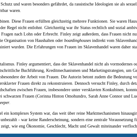
Schutz und waren besonders gefährdet, da rassistische Ideologien sie als sexuell
htbar waren.
inen. Diese Frauen erfüllten gleichzeitig mehrere Funktionen. Sie waren Hausa
er Regel nicht entlohnt. Gleichzeitig war ihr Status rechtlich und sozial ambi
 Fragen nach Lohn oder Erbrecht. Finley zeigt außerdem, dass Frauen nicht n
 die Organisation von Haushalten oder
boardinghouses
indirekt vom Sklavenhande
riminiert wurden. Die Erfahrungen von Frauen im Sklavenhandel waren daher sta
talismus. Finley argumentiert, dass der Sklavenhandel nicht als vormodernes od
tschrittliche Buchführung, Kreditmechanismen und Marketingstrategien, um Ge
nsbesondere der Arbeit von Frauen. Die Autorin betont zudem die Bedeutung vo
rsklavter Frauen direkt zu rekonstruieren. Dennoch versucht Finley, durch deta
chaften zwischen Frauen, insbesondere unter versklavten Konkubinen, konnten b
 drei schwarzen Frauen (Corinna Hinton Omohundro, Sarah Anne Connor und Lu
eeper
.
el ein komplexes System war, das weit über reine Marktmechanismen hinausging.
er unbezahlt - war keine Randerscheinung, sondern eine zentrale Voraussetzung 
und zeigt, wie eng Ökonomie, Geschlecht, Macht und Gewalt miteinander verfloch