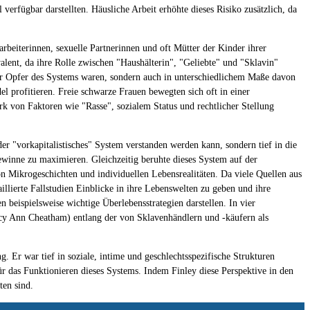
 verfügbar darstellten. Häusliche Arbeit erhöhte dieses Risiko zusätzlich, da
rbeiterinnen, sexuelle Partnerinnen und oft Mütter der Kinder ihrer
valent, da ihre Rolle zwischen "Haushälterin", "Geliebte" und "Sklavin"
ur Opfer des Systems waren, sondern auch in unterschiedlichem Maße davon
l profitieren. Freie schwarze Frauen bewegten sich oft in einer
rk von Faktoren wie "Rasse", sozialem Status und rechtlicher Stellung
er "vorkapitalistisches" System verstanden werden kann, sondern tief in die
winne zu maximieren. Gleichzeitig beruhte dieses System auf der
n Mikrogeschichten und individuellen Lebensrealitäten. Da viele Quellen aus
illierte Fallstudien Einblicke in ihre Lebenswelten zu geben und ihre
eispielsweise wichtige Überlebensstrategien darstellen. In vier
cy Ann Cheatham) entlang der von Sklavenhändlern und -käufern als
 Er war tief in soziale, intime und geschlechtsspezifische Strukturen
für das Funktionieren dieses Systems. Indem Finley diese Perspektive in den
ten sind.