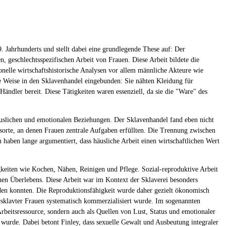
9. Jahrhunderts und stellt dabei eine grundlegende These auf: Der
, geschlechtsspezifischen Arbeit von Frauen. Diese Arbeit bildete die
tionelle wirtschaftshistorische Analysen vor allem männliche Akteure wie
ge Weise in den Sklavenhandel eingebunden: Sie nähten Kleidung für
Händler bereit. Diese Tätigkeiten waren essenziell, da sie die "Ware" des
häuslichen und emotionalen Beziehungen. Der Sklavenhandel fand eben nicht
orte, an denen Frauen zentrale Aufgaben erfüllten. Die Trennung zwischen
 haben lange argumentiert, dass häusliche Arbeit einen wirtschaftlichen Wert
tigkeiten wie Kochen, Nähen, Reinigen und Pflege. Sozial-reproduktive Arbeit
chen Überlebens. Diese Arbeit war im Kontext der Sklaverei besonders
den konnten. Die Reproduktionsfähigkeit wurde daher gezielt ökonomisch
 versklavter Frauen systematisch kommerzialisiert wurde. Im sogenannten
Arbeitsressource, sondern auch als Quellen von Lust, Status und emotionaler
 wurde. Dabei betont Finley, dass sexuelle Gewalt und Ausbeutung integraler