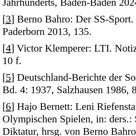
Jahrhunderts, Baden-Baden 202
[
3
] Berno Bahro: Der SS-Sport. 
Paderborn 2013, 135.
[
4
] Victor Klemperer: LTI. Noti
10 f.
[
5
] Deutschland-Berichte der So
Bd. 4: 1937, Salzhausen 1986, 
[
6
] Hajo Bernett: Leni Riefens
Olympischen Spielen, in: ders.:
Diktatur, hrsg. von Berno Bahro