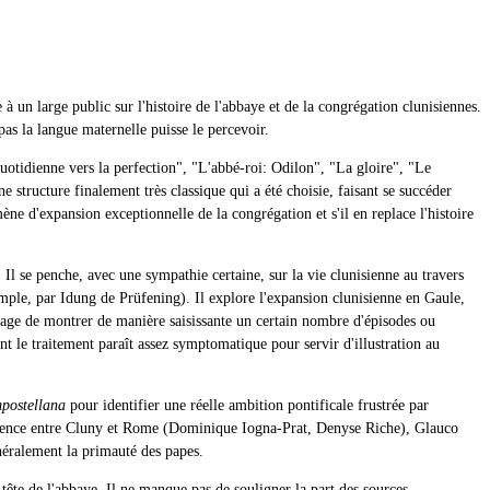
 un large public sur l'histoire de l'abbaye et de la congrégation clunisiennes.
 pas la langue maternelle puisse le percevoir.
quotidienne vers la perfection", "L'abbé-roi: Odilon", "La gloire", "Le
 structure finalement très classique qui a été choisie, faisant se succéder
e d'expansion exceptionnelle de la congrégation et s'il en replace l'histoire
s. Il se penche, avec une sympathie certaine, sur la vie clunisienne au travers
exemple, par Idung de Prüfening). Il explore l'expansion clunisienne en Gaule,
ntage de montrer de manière saisissante un certain nombre d'épisodes ou
nt le traitement paraît assez symptomatique pour servir d'illustration au
postellana
pour identifier une réelle ambition pontificale frustrée par
influence entre Cluny et Rome (Dominique Iogna-Prat, Denyse Riche), Glauco
énéralement la primauté des papes.
ête de l'abbaye. Il ne manque pas de souligner la part des sources