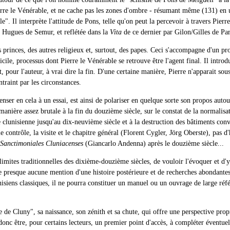
rre le Vénérable, et ne cache pas les zones d'ombre - résumant même (131) en 
". Il interprète l'attitude de Pons, telle qu'on peut la percevoir à travers Pie
t Hugues de Semur, et reflétée dans la
Vita
de ce dernier par Gilon/Gilles de Par
es princes, des autres religieux et, surtout, des papes. Ceci s'accompagne d'un pr
ile, processus dont Pierre le Vénérable se retrouve être l'agent final. Il introdu
et, pour l'auteur, à vrai dire la fin. D'une certaine manière, Pierre n'apparait 
raint par les circonstances.
ser en cela à un essai, est ainsi de polariser en quelque sorte son propos autour d
ne manière assez brutale à la fin du douzième siècle, sur le constat de la normal
oire clunisienne jusqu'au dix-neuvième siècle et à la destruction des bâtiments 
 contrôle, la visite et le chapitre général (Florent Cygler, Jörg Oberste), pas d
Sanctimoniales Cluniacenses
(Giancarlo Andenna) après le douzième siècle...
 limites traditionnelles des dixième-douzième siècles, de vouloir l'évoquer et d
resque aucune mention d'une histoire postérieure et de recherches abondantes a
nisiens classiques, il ne pourra constituer un manuel ou un ouvrage de large référ
re de Cluny", sa naissance, son zénith et sa chute, qui offre une perspective prop
donc être, pour certains lecteurs, un premier point d'accès, à compléter éventue