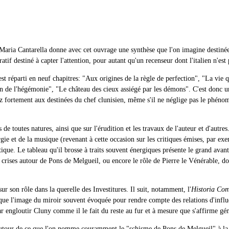
Maria Cantarella donne avec cet ouvrage une synthèse que l'on imagine destinée à
atif destiné à capter l'attention, pour autant qu'un recenseur dont l'italien n'est
est réparti en neuf chapitres: "Aux origines de la règle de perfection", "La vie 
in de l'hégémonie", "Le château des cieux assiégé par les démons". C'est donc une
 fortement aux destinées du chef clunisien, même s'il ne néglige pas le phénomèn
 de toutes natures, ainsi que sur l'érudition et les travaux de l'auteur et d'autre
turgie et de la musique (revenant à cette occasion sur les critiques émises, par 
tique. Le tableau qu'il brosse à traits souvent énergiques présente le grand ava
es crises autour de Pons de Melgueil, ou encore le rôle de Pierre le Vénérable, do
r son rôle dans la querelle des Investitures. Il suit, notamment, l'
Historia Com
utôt que l'image du miroir souvent évoquée pour rendre compte des relations d'
par engloutir Cluny comme il le fait du reste au fur et à mesure que s'affirme g
 autour de ce que l'on nomme couramment le "schisme de Pons de Melgueil" à la t