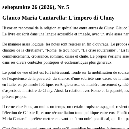
sehepunkte 26 (2026), Nr. 5
Glauco Maria Cantarella: L'impero di Cluny
Historien renommé de la religion et spécialiste entre autres de Cluny, Glauco 
Le livre est écrit dans une langue accessible et imagée, avec un style assez narr
De manière assez logique, les notes sont rejetées en fin d'ouvrage. Le propos 
chantier de la chrétienté", "Rome, le trou noir", "La crise souterraine", "La f
commencements, croissance, sommet, crises et chute. Le propos s'oriente assez
dans ses divers contextes politiques et ecclésiastiques plus généraux.
Le point de vue offert est fort intéressant, fondé sur la mobilisation de sources
de l'expérience de la pauvreté, du silence, d'une sobriété sans excès, de la li
en Italie, en péninsule Ibérique, en Angleterre... de manière forcément synthé
d'aspects de l'histoire de Cluny. Ainsi, la relation avec Rome et la papauté, l
présent propos.
Il cerne chez Pons, au moins un temps, un certain tropisme espagnol, revient su
l'élection de Calixte II, et une réconciliation toute politique entre eux. Pl
Maria Cantarella préfère mettre en avant un "trou noir" pontifical, qui finit 
C'est finalement aussi sous cet angle qu'il considère les troubles évènements