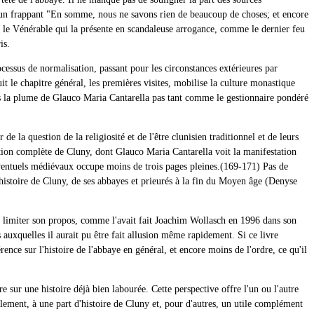
un frappant "En somme, nous ne savons rien de beaucoup de choses; et encore
rre le Vénérable qui la présente en scandaleuse arrogance, comme le dernier feu
is.
ocessus de normalisation, passant pour les circonstances extérieures par
it le chapitre général, les premières visites, mobilise la culture monastique
sous la plume de Glauco Maria Cantarella pas tant comme le gestionnaire pondéré
e la question de la religiosité et de l'être clunisien traditionnel et de leurs
isation complète de Cluny, dont Glauco Maria Cantarella voit la manifestation
conventuels médiévaux occupe moins de trois pages pleines.(169-171) Pas de
'histoire de Cluny, de ses abbayes et prieurés à la fin du Moyen âge (Denyse
'y limiter son propos, comme l'avait fait Joachim Wollasch en 1996 dans son
uxquelles il aurait pu être fait allusion même rapidement. Si ce livre
ence sur l'histoire de l'abbaye en général, et encore moins de l'ordre, ce qu'il
re sur une histoire déjà bien labourée. Cette perspective offre l'un ou l'autre
llement, à une part d'histoire de Cluny et, pour d'autres, un utile complément