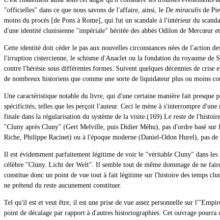
"officielles" dans ce que nous savons de l'affaire, ainsi, le
De miraculis
de Pie
moins du procès [de Pons à Rome], qui fut un scandale à l'intérieur du scandale
d'une identité clunisienne "impériale" héritée des abbés Odilon de Mercœur e
Cette identité doit céder le pas aux nouvelles circonstances nées de l'action d
l'irruption cistercienne, le schisme d'Anaclet ou la fondation du royaume de Sic
contre l'hérésie sous différentes formes. Suivent quelques décennies de crise 
de nombreux historiens que comme une sorte de liquidateur plus ou moins cont
Une caractéristique notable du livre, qui d'une certaine manière fait presque pen
spécificités, telles que les perçoit l'auteur. Ceci le mène à s'interrompre d'u
finale dans la régularisation du système de la visite.(169) Le reste de l'hist
"Cluny après Cluny" (Gert Melville, puis Didier Méhu), pas d'ordre basé sur le
Riche, Philippe Racinet) ou à l'époque moderne (Daniel-Odon Hurel), pas de
Il est évidemment parfaitement légitime de voir le "véritable Cluny" dans les
célèbre "Cluny. Licht der Welt". Il semble tout de même dommage de ne faire p
constitue donc un point de vue tout à fait légitime sur l'histoire des temps clu
ne prétend du reste aucunement constituer.
Tel qu'il est et veut être, il est une prise de vue assez personnelle sur l'"Empi
point de décalage par rapport à d'autres historiographies. Cet ouvrage pourra 