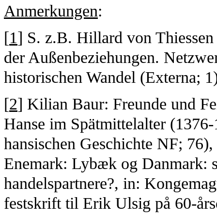
Anmerkungen
:
[
1
] S. z.B. Hillard von Thiessen
der Außenbeziehungen. Netzwerk
historischen Wandel (Externa; 1
[
2
] Kilian Baur: Freunde und F
Hanse im Spätmittelalter (1376-
hansischen Geschichte NF; 76),
Enemark: Lybæk og Danmark: s
handelspartnere?, in: Kongemag
festskrift til Erik Ulsig på 60-å