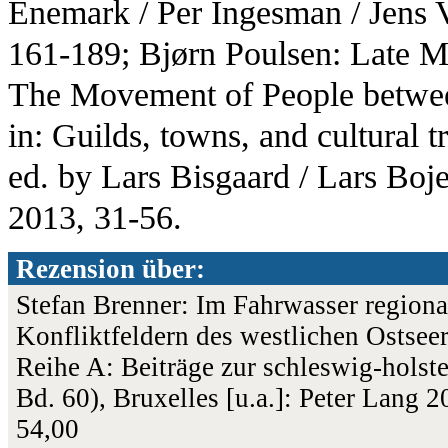
Enemark / Per Ingesman / Jens V
161-189; Bjørn Poulsen: Late Me
The Movement of People betwe
in: Guilds, towns, and cultural t
ed. by Lars Bisgaard / Lars Boj
2013, 31-56.
Rezension über:
Stefan Brenner: Im Fahrwasser regiona
Konfliktfeldern des westlichen Ostsee
Reihe A: Beiträge zur schleswig-holst
Bd. 60), Bruxelles [u.a.]: Peter Lang
54,00