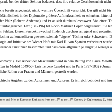
rade bei der dritten Sektion bedauert, dass ihre relative Geschlossenheit nich
e bereits angedeutet, nicht, was ihre Überschrift verspricht. Das gilt nicht 
n Männlichkeit in der Diplomatie größere Aufmerksamkeit zu schenken, hätte ich 
 der Pfalz (Roberta Anderson) und ist an sich durchaus lesenswert. Von einer "D
 umfangreichen Text (149-196) hat Rocío Martínez López beigesteuert. Sie lenk
n fehlten. Diesen Perspektivwechsel finde ich durchaus anregend und potentiel
lechter zu kontrollieren gewesen seien als "eigene" Töchter oder Schwestern.
gin auf Initiative des Wiener Hofs mit Karl II. von Spanien verheiratet wurde
erender Fürstinnen bestimmten und dass diese allgemein je länger je weniger al
plomacy"). Der Aspekt der Maskulinität wird in dem Beitrag von Laura Mesotte
aften in Madrid 1649/50 (Luis Tercero Casado) und in Paris 1797-1802 (Osman 
dliche Rollen von Frauen und Männern gestreift werden.
phische Angaben zu den Autorinnen und Autoren. Er ist reich bebildert und in
th
th
 Women and Men in European Embassies from the 15
to the 18
Century (= Diplomatica; 2), Wi