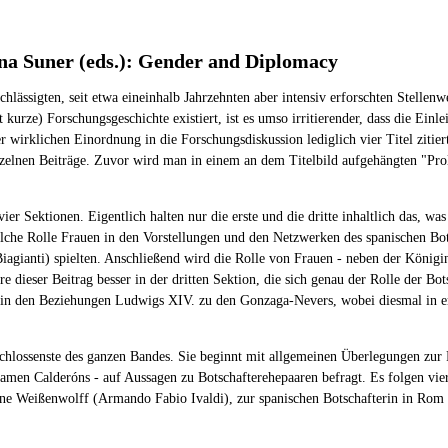
una Suner (eds.): Gender and Diplomacy
lässigten, seit etwa eineinhalb Jahrzehnten aber intensiv erforschten Stellen
kurze) Forschungsgeschichte existiert, ist es umso irritierender, dass die Ei
r wirklichen Einordnung in die Forschungsdiskussion lediglich vier Titel zitie
nzelnen Beiträge. Zuvor wird man in einem an dem Titelbild aufgehängten "Pro
r Sektionen. Eigentlich halten nur die erste und die dritte inhaltlich das, was
 welche Rolle Frauen in den Vorstellungen und den Netzwerken des spanischen 
agianti) spielten. Anschließend wird die Rolle von Frauen - neben der Königin
e dieser Beitrag besser in der dritten Sektion, die sich genau der Rolle der Bo
 in den Beziehungen Ludwigs XIV. zu den Gonzaga-Nevers, wobei diesmal in ers
eschlossenste des ganzen Bandes. Sie beginnt mit allgemeinen Überlegungen zur 
ramen Calderóns - auf Aussagen zu Botschafterehepaaren befragt. Es folgen vie
ne Weißenwolff (Armando Fabio Ivaldi), zur spanischen Botschafterin in Rom