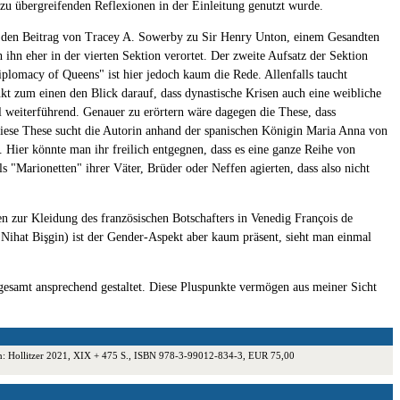
t zu übergreifenden Reflexionen in der Einleitung genutzt wurde.
für den Beitrag von Tracey A. Sowerby zu Sir Henry Unton, einem Gesandten
ihn eher in der vierten Sektion verortet. Der zweite Aufsatz der Sektion
iplomacy of Queens" ist hier jedoch kaum die Rede. Allenfalls taucht
t zum einen den Blick darauf, dass dynastische Krisen auch eine weibliche
l weiterführend. Genauer zu erörtern wäre dagegen die These, dass
 Diese These sucht die Autorin anhand der spanischen Königin Maria Anna von
. Hier könnte man ihr freilich entgegnen, dass es eine ganze Reihe von
s "Marionetten" ihrer Väter, Brüder oder Neffen agierten, dass also nicht
n zur Kleidung des französischen Botschafters in Venedig François de
Nihat Bişgin) ist der Gender-Aspekt aber kaum präsent, sieht man einmal
sgesamt ansprechend gestaltet. Diese Pluspunkte vermögen aus meiner Sicht
en: Hollitzer 2021, XIX + 475 S., ISBN 978-3-99012-834-3, EUR 75,00