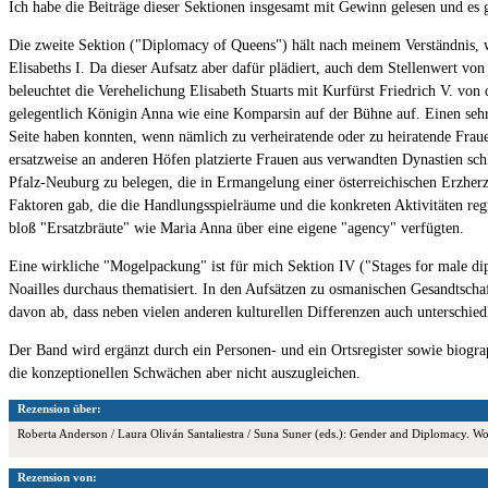
Ich habe die Beiträge dieser Sektionen insgesamt mit Gewinn gelesen und es ge
Die zweite Sektion ("Diplomacy of Queens") hält nach meinem Verständnis, wi
Elisabeths I. Da dieser Aufsatz aber dafür plädiert, auch dem Stellenwert vo
beleuchtet die Verehelichung Elisabeth Stuarts mit Kurfürst Friedrich V. von
gelegentlich Königin Anna wie eine Komparsin auf der Bühne auf. Einen sehr
Seite haben konnten, wenn nämlich zu verheiratende oder zu heiratende Fraue
ersatzweise an anderen Höfen platzierte Frauen aus verwandten Dynastien sch
Pfalz-Neuburg zu belegen, die in Ermangelung einer österreichischen Erzherzo
Faktoren gab, die die Handlungsspielräume und die konkreten Aktivitäten regi
bloß "Ersatzbräute" wie Maria Anna über eine eigene "agency" verfügten.
Eine wirkliche "Mogelpackung" ist für mich Sektion IV ("Stages for male di
Noailles durchaus thematisiert. In den Aufsätzen zu osmanischen Gesandtsch
davon ab, dass neben vielen anderen kulturellen Differenzen auch unterschie
Der Band wird ergänzt durch ein Personen- und ein Ortsregister sowie biogra
die konzeptionellen Schwächen aber nicht auszugleichen.
Rezension über:
Roberta Anderson / Laura Oliván Santaliestra / Suna Suner (eds.): Gender and Diplomacy.
Rezension von: