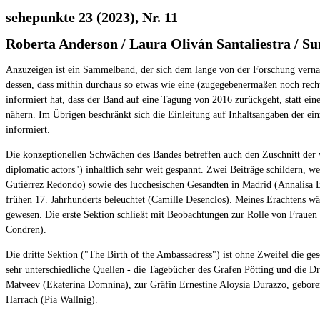
sehepunkte 23 (2023), Nr. 11
Roberta Anderson / Laura Oliván Santaliestra / S
Anzuzeigen ist ein Sammelband, der sich dem lange von der Forschung vernach
dessen, dass mithin durchaus so etwas wie eine (zugegebenermaßen noch recht 
informiert hat, dass der Band auf eine Tagung von 2016 zurückgeht, statt eine
nähern. Im Übrigen beschränkt sich die Einleitung auf Inhaltsangaben der ei
informiert.
Die konzeptionellen Schwächen des Bandes betreffen auch den Zuschnitt der vie
diplomatic actors") inhaltlich sehr weit gespannt. Zwei Beiträge schildern,
Gutiérrez Redondo) sowie des lucchesischen Gesandten in Madrid (Annalisa Bi
frühen 17. Jahrhunderts beleuchtet (Camille Desenclos). Meines Erachtens wär
gewesen. Die erste Sektion schließt mit Beobachtungen zur Rolle von Frauen
Condren).
Die dritte Sektion ("The Birth of the Ambassadress") ist ohne Zweifel die g
sehr unterschiedliche Quellen - die Tagebücher des Grafen Pötting und die D
Matveev (Ekaterina Domnina), zur Gräfin Ernestine Aloysia Durazzo, gebore
Harrach (Pia Wallnig).