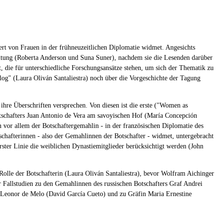
wert von Frauen in der frühneuzeitlichen Diplomatie widmet. Angesichts
nleitung (Roberta Anderson und Suna Suner), nachdem sie die Lesenden darüber
rt, die für unterschiedliche Forschungsansätze stehen, um sich der Thematik zu
log" (Laura Oliván Santaliestra) noch über die Vorgeschichte der Tagung
 ihre Überschriften versprechen. Von diesen ist die erste ("Women as
Botschafters Juan Antonio de Vera am savoyischen Hof (María Concepción
 vor allem der Botschaftergemahlin - in der französischen Diplomatie des
tschafterinnen - also der Gemahlinnen der Botschafter - widmet, untergebracht
ter Linie die weiblichen Dynastiemitglieder berücksichtigt werden (John
Rolle der Botschafterin (Laura Oliván Santaliestra), bevor Wolfram Aichinger
r Fallstudien zu den Gemahlinnen des russischen Botschafters Graf Andrei
 Leonor de Melo (David García Cueto) und zu Gräfin Maria Ernestine