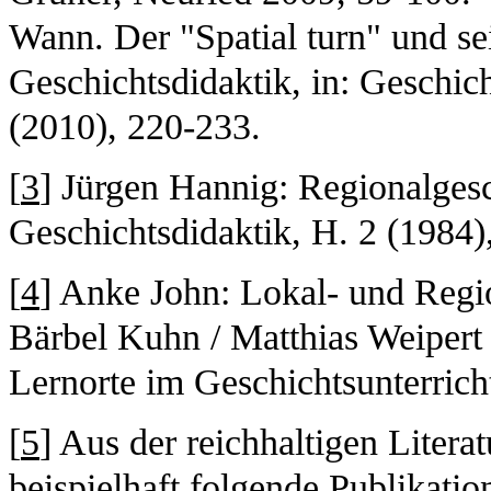
Wann. Der "Spatial turn" und se
Geschichtsdidaktik, in: Geschic
(2010), 220-233.
[
3
] Jürgen Hannig: Regionalges
Geschichtsdidaktik, H. 2 (1984)
[
4
] Anke John: Lokal- und Regio
Bärbel Kuhn / Matthias Weipert
Lernorte im Geschichtsunterricht
[
5
] Aus der reichhaltigen Liter
beispielhaft folgende Publikatio