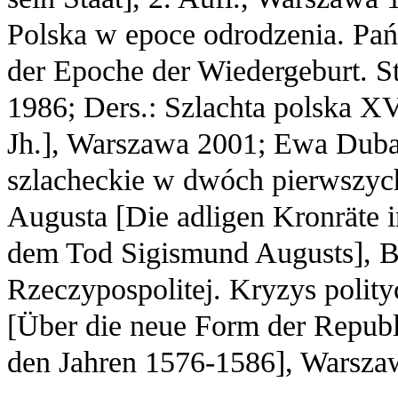
Polska w epoce odrodzenia. Pańs
der Epoche der Wiedergeburt. St
1986; Ders.: Szlachta polska X
Jh.], Warszawa 2001; Ewa Dub
szlacheckie w dwóch pierwszyc
Augusta [Die adligen Kronräte i
dem Tod Sigismund Augusts], B
Rzeczypospolitej. Kryzys polit
[Über die neue Form der Republi
den Jahren 1576-1586], Warsza