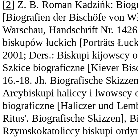
[
2
] Z. B. Roman Kadzińk: Biog
[Biografien der Bischöfe von Wł
Warschau, Handschrift Nr. 1426
biskupów łuckich [Porträts Łuck
2001; Ders.: Biskupi kijowscy 
Szkice biograficzne [Kiever Bisc
16.-18. Jh. Biografische Skizzen
Arcybiskupi haliccy i lwowscy 
biograficzne [Haliczer und Lemb
Ritus'. Biografische Skizzen], B
Rzymskokatoliccy biskupi ordyna