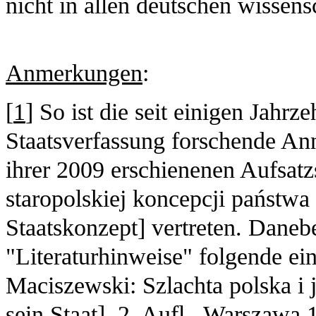
nicht in allen deutschen wissens
Anmerkungen
:
[
1
] So ist die seit einigen Jahrz
Staatsverfassung forschende An
ihrer 2009 erschienenen Aufsa
staropolskiej koncepcji państwa 
Staatskonzept] vertreten. Daneb
"Literaturhinweise" folgende ei
Maciszewski: Szlachta polska i 
sein Staat], 2. Aufl., Warszawa