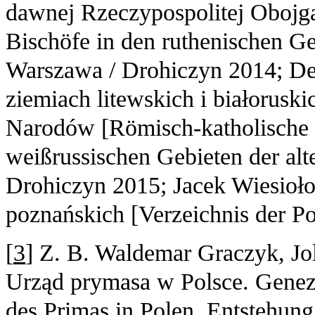
dawnej Rzeczypospolitej Obojg
Bischöfe in den ruthenischen Ge
Warszawa / Drohiczyn 2014; Ders
ziemiach litewskich i białorusk
Narodów [Römisch-katholische B
weißrussischen Gebieten der alt
Drohiczyn 2015; Jacek Wiesioło
poznańskich [Verzeichnis der P
[
3
] Z. B. Waldemar Graczyk, Jol
Urząd prymasa w Polsce. Genez
des Primas in Polen. Entstehun