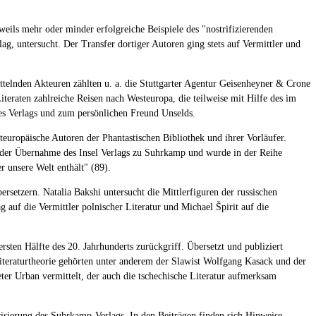
eils mehr oder minder erfolgreiche Beispiele des "nostrifizierenden
g, untersucht. Der Transfer dortiger Autoren ging stets auf Vermittler und
ttelnden Akteuren zählten u. a. die Stuttgarter Agentur Geisenheyner & Crone
eraten zahlreiche Reisen nach Westeuropa, die teilweise mit Hilfe des im
es Verlags und zum persönlichen Freund Unselds.
teuropäische Autoren der Phantastischen Bibliothek und ihrer Vorläufer.
t der Übernahme des Insel Verlags zu Suhrkamp und wurde in der Reihe
r unsere Welt enthält" (89).
setzern. Natalia Bakshi untersucht die Mittlerfiguren der russischen
g auf die Vermittler polnischer Literatur und Michael Špirit auf die
sten Hälfte des 20. Jahrhunderts zurückgriff. Übersetzt und publiziert
iteraturtheorie gehörten unter anderem der Slawist Wolfgang Kasack und der
ter Urban vermittelt, der auch die tschechische Literatur aufmerksam
risierung des Suhrkamp-Verlags. In den Beiträgen finden sich Hinweise