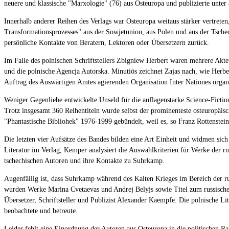
neuere und klassische "Marxologie" (76) aus Osteuropa und publizierte unter
Innerhalb anderer Reihen des Verlags war Osteuropa weitaus stärker vertrete
Transformationsprozesses" aus der Sowjetunion, aus Polen und aus der Tschech
persönliche Kontakte von Beratern, Lektoren oder Übersetzern zurück.
Im Falle des polnischen Schriftstellers Zbigniew Herbert waren mehrere Akte
und die polnische Agencja Autorska. Minutiös zeichnet Zajas nach, wie Herbe
Auftrag des Auswärtigen Amtes agierenden Organisation Inter Nationes organ
Weniger Gegenliebe entwickelte Unseld für die auflagenstarke Science-Fiction
Trotz insgesamt 360 Reihentiteln wurde selbst der prominenteste osteuropäi
"Phantastische Bibliohek" 1976-1999 gebündelt, weil es, so Franz Rottenstein
Die letzten vier Aufsätze des Bandes bilden eine Art Einheit und widmen sic
Literatur im Verlag, Kemper analysiert die Auswahlkriterien für Werke der rus
tschechischen Autoren und ihre Kontakte zu Suhrkamp.
Augenfällig ist, dass Suhrkamp während des Kalten Krieges im Bereich der rus
wurden Werke Marina Cvetaevas und Andrej Belyjs sowie Titel zum russischen
Übersetzer, Schriftsteller und Publizist Alexander Kaempfe. Die polnische L
beobachtete und betreute.
Leider fehlt eine Einordnung der Autoren aus Osteuropa in die politischen R