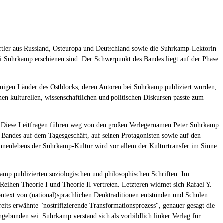
aftler aus Russland, Osteuropa und Deutschland sowie die Suhrkamp-Lektorin
i Suhrkamp erschienen sind. Der Schwerpunkt des Bandes liegt auf der Phase
ejenigen Länder des Ostblocks, deren Autoren bei Suhrkamp publiziert wurden,
chen kulturellen, wissenschaftlichen und politischen Diskursen passte zum
r? Diese Leitfragen führen weg von den großen Verlegernamen Peter Suhrkamp
s Bandes auf dem Tagesgeschäft, auf seinen Protagonisten sowie auf den
 Innenlebens der Suhrkamp-Kultur wird vor allem der Kulturtransfer im Sinne
amp publizierten soziologischen und philosophischen Schriften. Im
eihen Theorie I und Theorie II vertreten. Letzteren widmet sich Rafael Y.
ontext von (national)sprachlichen Denktraditionen entstünden und Schulen
eits erwähnte "nostrifizierende Transformationsprozess", genauer gesagt die
engebunden sei. Suhrkamp verstand sich als vorbildlich linker Verlag für