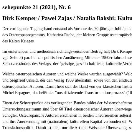
sehepunkte 21 (2021), Nr. 6
Dirk Kemper / Paweł Zajas / Natalia Bakshi: Kultu
Der vorliegende Tagungsband entstand als Vorbote des 70-jährigen Jubiläums
des Osteuropaprogramms, Katharina Raabe, der kleinen Gruppe osteuropäisch
des Kalten Krieges.
Im einleitenden und methodisch richtungsweisenden Beitrag hält Dirk Kemper f
vgl. Seite 3) parallel zur politischen Annäherung Mitte der 1960er Jahre eins
Selbstverständnis des Verlags, der "geistige, gesellschaftliche, kulturelle Ver
Welche osteuropäischen Autoren und welche Werke wurden ausgewählt? Welche
und Siegfried Unseld, der den Verlag 1959 übernahm, sowie von den eindeutig
osteuropäischen Autoren. Damit hebt sich der Band von der klassischen Insti
Michel Espagnes, das heißt der "nostrifizierende Transformationsprozess" (1
Einen der Schwerpunkte des vorliegenden Bandes bildet der Wissenschaftstra
Untersuchungszeitraum sind über 60 Titel osteuropäischer Autoren überwiegen
Schögler. Osteuropäische Autoren erschienen in beiden Theoriereihen äußerst
und ihre Anerkennung mit (nationalem) kulturellem Kapital verbunden sei. Wer
Translationspolitik. Damit ist nicht nur die Art und Weise der Übersetzung, s