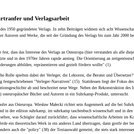
rtranfer und Verlagsarbeit
 des 1950 gegründeten Verlags. In zehn Beiträgen widmen sich acht Wissensch
er Autoren und Werke, die seit der Gründung des Verlags bis zum Jahr 2000 be
est, dass das Interesse des Verlags an Osteuropa (hier verstanden als alle di
etzte und in den 1970er Jahren rapide anstieg. Die Orientierung an zeitgenössis
änderungen abbilden, repräsentieren und gezielt fördern wollte" (1).
 Rolle spielten dabei der Verleger, die Lektoren, die Berater und Übersetze
 festgeschriebenen "Verleger-Narrativen" (15). Stattdessen liegt der Fokus de
tutionsgeschichte ab und beschreitet neue Wege. Neben der Rekonstruktion des
0) osteuropäischer Bücher und Autoren in ein Suhrkamp-Produkt, untersucht.
nsfer aus Osteuropa. Wiesław Małecki richtet sein Augenmerk auf die bei Suhrk
d in der edition suhrkamp, im suhrkamp taschenbuch wissenschaft und in den R
 selten, was Schögler darauf zurückführt, dass wissenschaftliche Arbeiten im K
de ein theoretisches Werk in ein anderes Land übertragen, dann greife der ber
ondern auch die "policy" (38) der Textauswahl gemeint, die stets stark interess