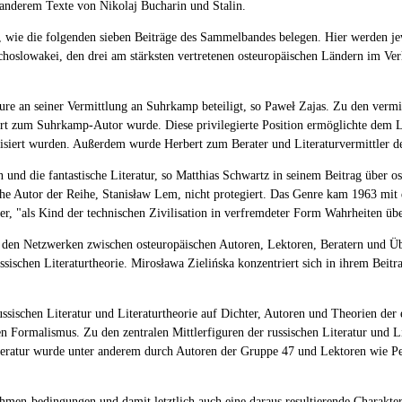
 anderem Texte von Nikolaj Bucharin und Stalin.
n, wie die folgenden sieben Beiträge des Sammelbandes belegen. Hier werden jew
oslowakei, den drei am stärksten vertretenen osteuropäischen Ländern im Verla
ure an seiner Vermittlung an Suhrkamp beteiligt, so Paweł Zajas. Zu den vermi
rt zum Suhrkamp-Autor wurde. Diese privilegierte Position ermöglichte dem Lit
isiert wurden. Außerdem wurde Herbert zum Berater und Literaturvermittler d
 und die fantastische Literatur, so Matthias Schwartz in seinem Beitrag über os
sche Autor der Reihe, Stanisław Lem, nicht protegiert. Das Genre kam 1963 mi
er, "als Kind der technischen Zivilisation in verfremdeter Form Wahrheiten übe
h den Netzwerken zwischen osteuropäischen Autoren, Lektoren, Beratern und Über
sischen Literaturtheorie. Mirosława Zielińska konzentriert sich in ihrem Beitra
sischen Literatur und Literaturtheorie auf Dichter, Autoren und Theorien der er
 Formalismus. Zu den zentralen Mittlerfiguren der russischen Literatur und L
iteratur wurde unter anderem durch Autoren der Gruppe 47 und Lektoren wie Pe
ahmen-bedingungen und damit letztlich auch eine daraus resultierende Charakte