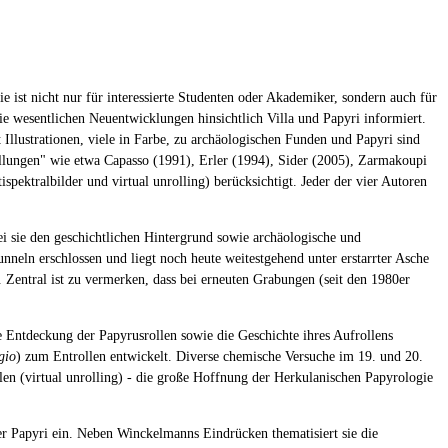
 ist nicht nur für interessierte Studenten oder Akademiker, sondern auch für
e wesentlichen Neuentwicklungen hinsichtlich Villa und Papyri informiert.
t Illustrationen, viele in Farbe, zu archäologischen Funden und Papyri sind
llungen" wie etwa Capasso (1991), Erler (1994), Sider (2005), Zarmakoupi
pektralbilder und virtual unrolling) berücksichtigt. Jeder der vier Autoren
ei sie den geschichtlichen Hintergrund sowie archäologische und
neln erschlossen und liegt noch heute weitestgehend unter erstarrter Asche
Zentral ist zu vermerken, dass bei erneuten Grabungen (seit den 1980er
 Entdeckung der Papyrusrollen sowie die Geschichte ihres Aufrollens
gio
) zum Entrollen entwickelt. Diverse chemische Versuche im 19. und 20.
len (virtual unrolling) - die große Hoffnung der Herkulanischen Papyrologie
der Papyri ein. Neben Winckelmanns Eindrücken thematisiert sie die