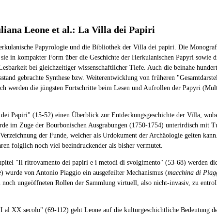
iana Leone et al.: La Villa dei Papiri
ulanische Papyrologie und die Bibliothek der Villa dei papiri. Die Monografie
 sie in kompakter Form über die Geschichte der Herkulanischen Papyri sowie di
Lesbarkeit bei gleichzeitiger wissenschaftlicher Tiefe. Auch die beinahe hunder
gsstand gebrachte Synthese bzw. Weiterentwicklung von früheren "Gesamtdarste
 werden die jüngsten Fortschritte beim Lesen und Aufrollen der Papyri (Multis
a dei Papiri" (15-52) einen Überblick zur Entdeckungsgeschichte der Villa, wob
urde im Zuge der Bourbonischen Ausgrabungen (1750-1754) unterirdisch mit Tun
 Verzeichnung der Funde, welcher als Urdokument der Archäologie gelten kann. 
en folglich noch viel beeindruckender als bisher vermutet.
tel "Il ritrovamento dei papiri e i metodi di svolgimento" (53-68) werden die
e
) wurde von Antonio Piaggio ein ausgefeilter Mechanismus (
macchina di Piag
 noch ungeöffneten Rollen der Sammlung virtuell, also nicht-invasiv, zu entrol
XVIII al XX secolo" (69-112) geht Leone auf die kulturgeschichtliche Bedeutung 