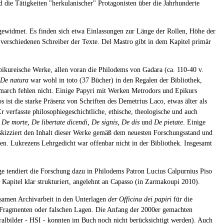
d die Tätigkeiten "herkulanischer" Protagonisten über die Jahrhunderte
i gewidmet. Es finden sich etwa Einlassungen zur Länge der Rollen, Höhe der
 verschiedenen Schreiber der Texte. Del Mastro gibt in dem Kapitel primär
 epikureische Werke, allen voran die Philodems von Gadara (ca. 110-40 v.
De natura
war wohl in toto (37 Bücher) in den Regalen der Bibliothek,
march fehlen nicht. Einige Papyri mit Werken Metrodors und Epikurs
 ist die starke Präsenz von Schriften des Demetrius Laco, etwas älter als
verfasste philosophiegeschichtliche, ethische, theologische und auch
 De morte, De libertate dicendi, De signis, De dis
und
De pietate
. Einige
 skizziert den Inhalt dieser Werke gemäß dem neuesten Forschungsstand und
. Lukrezens Lehrgedicht war offenbar nicht in der Bibliothek. Insgesamt
läge tendiert die Forschung dazu in Philodems Patron Lucius Calpurnius Piso
as Kapitel klar strukturiert, angelehnt an Capasso (in Zarmakoupi 2010).
hsamen Archivarbeit in den Unterlagen
der Officina dei papiri
für die
on Fragmenten oder falschen Lagen. Die Anfang der 2000er gemachten
ralbilder - HSI - konnten im Buch noch nicht berücksichtigt werden). Auch