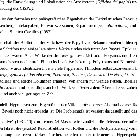
ia
), die Entwicklung und Lokalisation der Arbeitsstätte (
Officina dei papiri
) un
ründung des
CISPE).
36) ist den formalen und paläografischen Eigenheiten der Herkulanischen Papyr
Zeichen), Titelangaben, Entwurfsversionen, Reparaturen (von
glutinatores
) und
schen Studien Cavallos (1982).
 den Inhalt der Bibliothek der Villa bzw. der Papyri vor. Bekanntermaßen bilden
he Schriften und einige lateinische Werke finden sich unter den Papyri. Epikurs
rhanden waren. Auch Werke der drei ϰαθηγεμόνες Metrodor, Polyainos und Her
am ehesten noch durch Plutarchs Invektive bekannt), Polystratos und Karneiskos
 wurde identifiziert. Sehr viele Papyri sind Philodem selbst zuzuweisen. Er 
ege, syntaxis philosophorum, Rhetorica, Poetica, De musica, De vitiis, De ira,
ollen) sind etliche Kolumnen erhalten, von andern nur wenige Fetzen. Indelli
lo Actiaco
und neuerdings auch ein Werk von Seneca dem Älteren hervorzuheben
n und auch viel geringer an Zahl.
t Indelli Hypothesen zum Eigentümer der Villa. Trotz diverser Alternativvorsch
 Beweis noch nicht erbracht ist. Die Problematik ist versiert dargestellt und d
prospettive" (193-210) von Leone/Del Mastro wird zunächst die Relevanz der mü
 Verfahren die (exakte) Rekonstruktion von Rollen und die Rückplatzierung v
utung noch etwas stärker hätte herausstellen können (die neuesten Hyperspekt