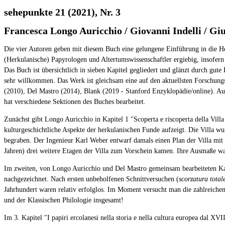
sehepunkte 21 (2021), Nr. 3
Francesca Longo Auricchio / Giovanni Indelli / Giul
Die vier Autoren geben mit diesem Buch eine gelungene Einführung in die Herk
(Herkulanische) Papyrologen und Altertumswissenschaftler ergiebig, insofern
Das Buch ist übersichtlich in sieben Kapitel gegliedert und glänzt durch gute 
sehr willkommen. Das Werk ist gleichsam eine auf den aktuellsten Forschun
(2010), Del Mastro (2014), Blank (2019 - Stanford Enzyklopädie/online). Auch
hat verschiedene Sektionen des Buches bearbeitet.
Zunächst gibt Longo Auricchio in Kapitel 1 "Scoperta e riscoperta della Vill
kulturgeschichtliche Aspekte der herkulanischen Funde aufzeigt. Die Villa w
begraben. Der Ingenieur Karl Weber entwarf damals einen Plan der Villa mit
Jahren) drei weitere Etagen der Villa zum Vorschein kamen. Ihre Ausmaße war
Im zweiten, von Longo Auricchio und Del Mastro gemeinsam bearbeiteten Kapi
nachgezeichnet. Nach ersten unbeholfenen Schnittversuchen (
scorzatura total
Jahrhundert waren relativ erfolglos. Im Moment versucht man die zahlreichen
und der Klassischen Philologie insgesamt!
Im 3. Kapitel "I papiri ercolanesi nella storia e nella cultura europea dal 