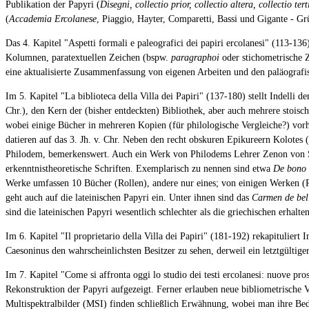
Publikation der Papyri (
Disegni, collectio prior, collectio altera, collectio tert
(
Accademia Ercolanese
, Piaggio, Hayter, Comparetti, Bassi und Gigante - G
Das 4. Kapitel "Aspetti formali e paleografici dei papiri ercolanesi" (113-1
Kolumnen, paratextuellen Zeichen (bspw.
paragraphoi
oder stichometrische 
eine aktualisierte Zusammenfassung von eigenen Arbeiten und den paläografi
Im 5. Kapitel "La biblioteca della Villa dei Papiri" (137-180) stellt Indelli
Chr.), den Kern der (bisher entdeckten) Bibliothek, aber auch mehrere stoisc
wobei einige Bücher in mehreren Kopien (für philologische Vergleiche?) vo
datieren auf das 3. Jh. v. Chr. Neben den recht obskuren Epikureern Kolotes (
Philodem, bemerkenswert. Auch ein Werk von Philodems Lehrer Zenon von Sidon
erkenntnistheoretische Schriften. Exemplarisch zu nennen sind etwa
De bono r
Werke umfassen 10 Bücher (Rollen), andere nur eines; von einigen Werken (R
geht auch auf die lateinischen Papyri ein. Unter ihnen sind das
Carmen de bel
sind die lateinischen Papyri wesentlich schlechter als die griechischen erhalte
Im 6. Kapitel "Il proprietario della Villa dei Papiri" (181-192) rekapitulier
Caesoninus den wahrscheinlichsten Besitzer zu sehen, derweil ein letztgültiger
Im 7. Kapitel "Come si affronta oggi lo studio dei testi ercolanesi: nuove 
Rekonstruktion der Papyri aufgezeigt. Ferner erlauben neue bibliometrische
Multispektralbilder (MSI) finden schließlich Erwähnung, wobei man ihre Bede