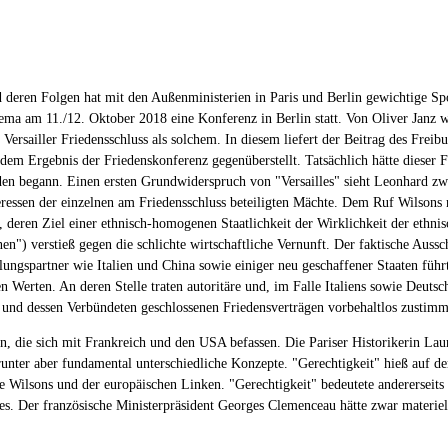
deren Folgen hat mit den Außenministerien in Paris und Berlin gewichtige Spo
a am 11./12. Oktober 2018 eine Konferenz in Berlin statt. Von Oliver Janz wiss
m Versailler Friedensschluss als solchem. In diesem liefert der Beitrag des Frei
 Ergebnis der Friedenskonferenz gegenüberstellt. Tatsächlich hätte dieser Fri
rden begann. Einen ersten Grundwiderspruch von "Versailles" sieht Leonhard zw
essen der einzelnen am Friedensschluss beteiligten Mächte. Dem Ruf Wilsons n
 deren Ziel einer ethnisch-homogenen Staatlichkeit der Wirklichkeit der ethni
nen") verstieß gegen die schlichte wirtschaftliche Vernunft. Der faktische Auss
ngspartner wie Italien und China sowie einiger neu geschaffener Staaten führte
Werten. An deren Stelle traten autoritäre und, im Falle Italiens sowie Deutsch
 und dessen Verbündeten geschlossenen Friedensverträgen vorbehaltlos zustimm
on, die sich mit Frankreich und den USA befassen. Die Pariser Historikerin Lau
runter aber fundamental unterschiedliche Konzepte. "Gerechtigkeit" hieß auf de
 Wilsons und der europäischen Linken. "Gerechtigkeit" bedeutete andererseits
es. Der französische Ministerpräsident Georges Clemenceau hätte zwar materiell