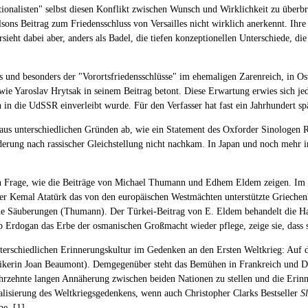
ationalisten" selbst diesen Konflikt zwischen Wunsch und Wirklichkeit zu überb
ilsons Beitrag zum Friedensschluss von Versailles nicht wirklich anerkennt. Ih
bersieht dabei aber, anders als Badel, die tiefen konzeptionellen Unterschiede, 
s und besonders der "Vorortsfriedensschlüsse" im ehemaligen Zarenreich, in Ost
wie Yaroslav Hrytsak in seinem Beitrag betont. Diese Erwartung erwies sich jed
h in die UdSSR einverleibt wurde. Für den Verfasser hat fast ein Jahrhundert s
 aus unterschiedlichen Gründen ab, wie ein Statement des Oxforder Sinologen R
erung nach rassischer Gleichstellung nicht nachkam. In Japan und noch mehr in 
es in Frage, wie die Beiträge von Michael Thumann und Edhem Eldem zeigen. Im
ter Kemal Atatürk das von den europäischen Westmächten unterstützte Griechenla
che Säuberungen (Thumann). Der Türkei-Beitrag von E. Eldem behandelt die Hau
 Erdogan das Erbe der osmanischen Großmacht wieder pflege, zeige sie, dass sie
unterschiedlichen Erinnerungskultur im Gedenken an den Ersten Weltkrieg: Auf de
torikerin Joan Beaumont). Demgegenüber steht das Bemühen in Frankreich und 
rzehnte langen Annäherung zwischen beiden Nationen zu stellen und die Erinner
alisierung des Weltkriegsgedenkens, wenn auch Christopher Clarks Bestseller
S
be. [
1
]