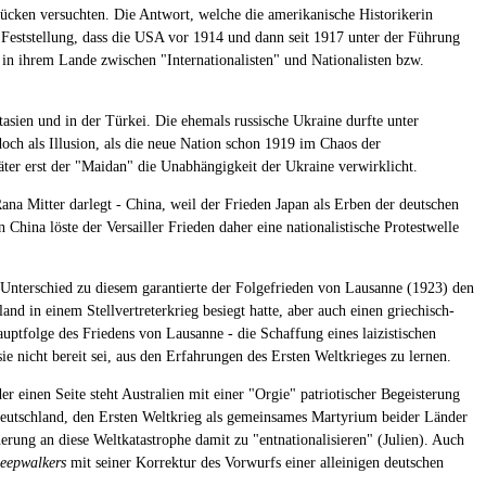
rücken versuchten. Die Antwort, welche die amerikanische Historikerin
re Feststellung, dass die USA vor 1914 und dann seit 1917 unter der Führung
die in ihrem Lande zwischen "Internationalisten" und Nationalisten bzw.
asien und in der Türkei. Die ehemals russische Ukraine durfte unter
och als Illusion, als die neue Nation schon 1919 im Chaos der
päter erst der "Maidan" die Unabhängigkeit der Ukraine verwirklicht.
ana Mitter darlegt - China, weil der Frieden Japan als Erben der deutschen
China löste der Versailler Frieden daher eine nationalistische Protestwelle
 Unterschied zu diesem garantierte der Folgefrieden von Lausanne (1923) den
nd in einem Stellvertreterkrieg besiegt hatte, aber auch einen griechisch-
ptfolge des Friedens von Lausanne - die Schaffung eines laizistischen
 nicht bereit sei, aus den Erfahrungen des Ersten Weltkrieges zu lernen.
r einen Seite steht Australien mit einer "Orgie" patriotischer Begeisterung
Deutschland, den Ersten Weltkrieg als gemeinsames Martyrium beider Länder
ung an diese Weltkatastrophe damit zu "entnationalisieren" (Julien). Auch
leepwalkers
mit seiner Korrektur des Vorwurfs einer alleinigen deutschen