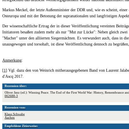
Markus Meckel, der letzte Außenminister der DDR und, wie es scheint, einer
Osteuropa und mit der Betonung der supranationalen und langfristigen Aspekt
Der wissenschaftliche Ertrag der in dieser Veröffentlichung vereinten Beiträ
Initiatoren besaßen zudem mehr als nur "Mut zur Lücke": Neben gleich zwei 
"Macher" unter den alliierten Siegermächten. Es verwundert auch, dass in di
unausgewogen und torsohaft, ist diese Veröffentlichung dennoch zu begrüßen,
Anmerkung
:
[
1
] Vgl. dazu den von Weinrich mitherausgegebenen Band von Laurent Jalaber
d'Ascq 2017.
Rezension über:
Oliver Janz (ed.): Winning Peace. The End of the First World War: History, Remembrance an
062688-3
Rezension von:
Klaus Schwabe
Aachen
Empfohlene Zitierweise: