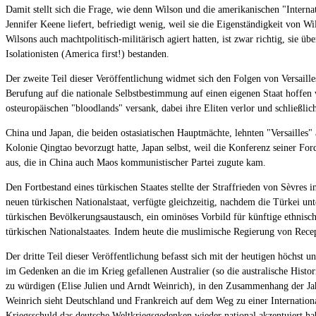
Damit stellt sich die Frage, wie denn Wilson und die amerikanischen "Intern
Jennifer Keene liefert, befriedigt wenig, weil sie die Eigenständigkeit von W
Wilsons auch machtpolitisch-militärisch agiert hatten, ist zwar richtig, sie ü
Isolationisten (America first!) bestanden.
Der zweite Teil dieser Veröffentlichung widmet sich den Folgen von Versaille
Berufung auf die nationale Selbstbestimmung auf einen eigenen Staat hoffen 
osteuropäischen "bloodlands" versank, dabei ihre Eliten verlor und schließlic
China und Japan, die beiden ostasiatischen Hauptmächte, lehnten "Versailles"
Kolonie Qingtao bevorzugt hatte, Japan selbst, weil die Konferenz seiner Ford
aus, die in China auch Maos kommunistischer Partei zugute kam.
Den Fortbestand eines türkischen Staates stellte der Straffrieden von Sèvr
neuen türkischen Nationalstaat, verfügte gleichzeitig, nachdem die Türkei un
türkischen Bevölkerungsaustausch, ein ominöses Vorbild für künftige ethnis
türkischen Nationalstaates. Indem heute die muslimische Regierung von Recep
Der dritte Teil dieser Veröffentlichung befasst sich mit der heutigen höchst 
im Gedenken an die im Krieg gefallenen Australier (so die australische His
zu würdigen (Elise Julien und Arndt Weinrich), in den Zusammenhang der Jah
Weinrich sieht Deutschland und Frankreich auf dem Weg zu einer Internation
Kriegsschuld das deutsche Weltkriegsgedenken wieder national akzentuiert ha