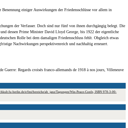
er Benennung einiger Auswirkungen der Friedensschlüsse vor allem in
rschungen der Verfasser. Doch sind nur fünf von ihnen durchgängig belegt. Die
 und dessen Prime Minister David Lloyd George, bis 1922 der eigentliche
 deutschen Rolle bei dem damaligen Friedensschluss fehlt. Obgleich etwas
gfristige Nachwirkungen perspektivenreich und nachhaltig erneuert.
e Guerre: Regards croisés franco-allemands de 1918 à nos jours, Villeneuve
chkult.fu-berlin.de/e/fmi/bereiche/ab_janz/Tagungen/Win-Peace-Confe, ISBN 978-3-00-