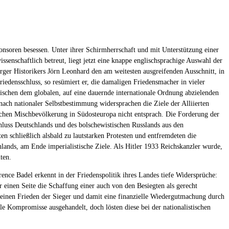
nsoren besessen. Unter ihrer Schirmherrschaft und mit Unterstützung einer
enschaftlich betreut, liegt jetzt eine knappe englischsprachige Auswahl der
burger Historikers Jörn Leonhard den am weitesten ausgreifenden Ausschnitt, in
edensschluss, so resümiert er, die damaligen Friedensmacher in vieler
ischen dem globalen, auf eine dauernde internationale Ordnung abzielenden
ach nationaler Selbstbestimmung widersprachen die Ziele der Alliierten
schen Mischbevölkerung in Südosteuropa nicht entsprach. Die Forderung der
chluss Deutschlands und des bolschewistischen Russlands aus den
n schließlich alsbald zu lautstarken Protesten und entfremdeten die
lands, am Ende imperialistische Ziele. Als Hitler 1933 Reichskanzler wurde,
ten.
rence Badel erkennt in der Friedenspolitik ihres Landes tiefe Widersprüche:
r einen Seite die Schaffung einer auch von den Besiegten als gerecht
 einen Frieden der Sieger und damit eine finanzielle Wiedergutmachung durch
e Kompromisse ausgehandelt, doch lösten diese bei der nationalistischen