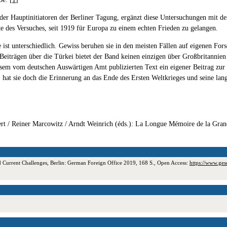
 der Hauptinitiatoren der Berliner Tagung, ergänzt diese Untersuchungen mit d
e des Versuches, seit 1919 für Europa zu einem echten Frieden zu gelangen.
ge ist unterschiedlich. Gewiss beruhen sie in den meisten Fällen auf eigenen Fo
Beiträgen über die Türkei bietet der Band keinen einzigen über Großbritannien
esem vom deutschen Auswärtigen Amt publizierten Text ein eigener Beitrag zur
 hat sie doch die Erinnerung an das Ende des Ersten Weltkrieges und seine lan
t / Reiner Marcowitz / Arndt Weinrich (éds.): La Longue Mémoire de la Grand
d Current Challenges, Berlin: German Foreign Office 2019, 168 S., Open Access:
https://www.ges