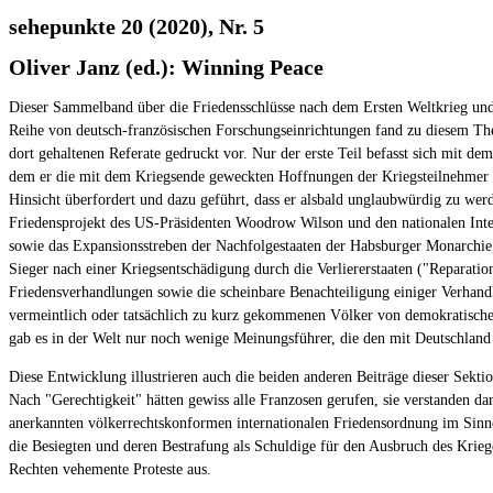
sehepunkte 20 (2020), Nr. 5
Oliver Janz (ed.): Winning Peace
Dieser Sammelband über die Friedensschlüsse nach dem Ersten Weltkrieg und 
Reihe von deutsch-französischen Forschungseinrichtungen fand zu diesem Them
dort gehaltenen Referate gedruckt vor. Nur der erste Teil befasst sich mit de
dem er die mit dem Kriegsende geweckten Hoffnungen der Kriegsteilnehmer dem
Hinsicht überfordert und dazu geführt, dass er alsbald unglaubwürdig zu we
Friedensprojekt des US-Präsidenten Woodrow Wilson und den nationalen Inter
sowie das Expansionsstreben der Nachfolgestaaten der Habsburger Monarchie,
Sieger nach einer Kriegsentschädigung durch die Verliererstaaten ("Reparatio
Friedensverhandlungen sowie die scheinbare Benachteiligung einiger Verhandlu
vermeintlich oder tatsächlich zu kurz gekommenen Völker von demokratischen 
gab es in der Welt nur noch wenige Meinungsführer, die den mit Deutschland
Diese Entwicklung illustrieren auch die beiden anderen Beiträge dieser Sekti
Nach "Gerechtigkeit" hätten gewiss alle Franzosen gerufen, sie verstanden da
anerkannten völkerrechtskonformen internationalen Friedensordnung im Sinne
die Besiegten und deren Bestrafung als Schuldige für den Ausbruch des Krieg
Rechten vehemente Proteste aus.