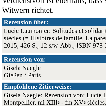
Verdienstvoll ist ebenfalls, das
Witwern richtet.
Rezension über:
Lucie Laumonier: Solitudes et solidarit
siècles (= Histoires de famille. La pa
2015, 426 S., 12 s/w-Abb., ISBN 978
Rezension von:
Gisela Naegle
Gießen / Paris
Empfohlene Zitierweise:
Gisela Naegle: Rezension von: Lucie La
Montpellier, mi XIII
- fin XV
siècles
e
e