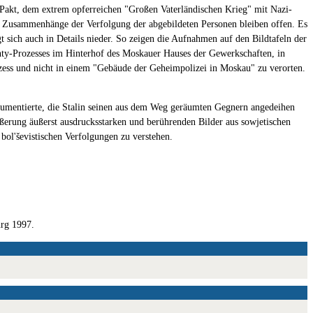
-Pakt, dem extrem opferreichen "Großen Vaterländischen Krieg" mit Nazi-
e Zusammenhänge der Verfolgung der abgebildeten Personen bleiben offen. Es
t sich auch in Details nieder. So zeigen die Aufnahmen auf den Bildtafeln der
chty-Prozesses im Hinterhof des Moskauer Hauses der Gewerkschaften, in
Prozess und nicht in einem "Gebäude der Geheimpolizei in Moskau" zu verorten.
kumentierte, die Stalin seinen aus dem Weg geräumten Gegnern angedeihen
rößerung äußerst ausdrucksstarken und berührenden Bilder aus sowjetischen
bol'ševistischen Verfolgungen zu verstehen.
urg 1997.