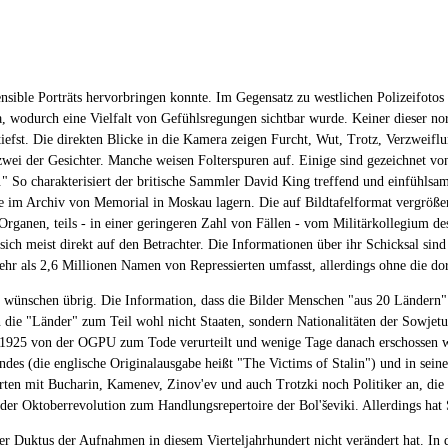
ensible Porträts hervorbringen konnte. Im Gegensatz zu westlichen Polizeifotos
a, wodurch eine Vielfalt von Gefühlsregungen sichtbar wurde. Keiner dieser no
utiefst. Die direkten Blicke in die Kamera zeigen Furcht, Wut, Trotz, Verzweif
 zwei der Gesichter. Manche weisen Folterspuren auf. Einige sind gezeichnet vo
" So charakterisiert der britische Sammler David King treffend und einfühls
 im Archiv von Memorial in Moskau lagern. Die auf Bildtafelformat vergrößer
Organen, teils - in einer geringeren Zahl von Fällen - vom Militärkollegium d
ich meist direkt auf den Betrachter. Die Informationen über ihr Schicksal sind
ehr als 2,6 Millionen Namen von Repressierten umfasst, allerdings ohne die do
zu wünschen übrig. Die Information, dass die Bilder Menschen "aus 20 Ländern" z
n die "Länder" zum Teil wohl nicht Staaten, sondern Nationalitäten der Sowjet
d 1925 von der OGPU zum Tode verurteilt und wenige Tage danach erschossen wu
des (die englische Originalausgabe heißt "The Victims of Stalin") und in sein
ten mit Bucharin, Kamenev, Zinov'ev und auch Trotzki noch Politiker an, die er
t der Oktoberrevolution zum Handlungsrepertoire der Bol'ševiki. Allerdings hat
der Duktus der Aufnahmen in diesem Vierteljahrhundert nicht verändert hat. I