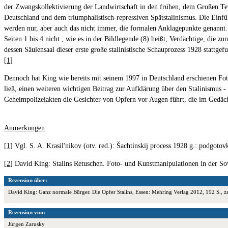
der Zwangskollektivierung der Landwirtschaft in den frühen, dem Großen Ter
Deutschland und dem triumphalistisch-repressiven Spätstalinismus. Die Ein
werden nur, aber auch das nicht immer, die formalen Anklagepunkte genannt. D
Seiten 1 bis 4 nicht , wie es in der Bildlegende (8) heißt, Verdächtige, di
dessen Säulensaal dieser erste große stalinistische Schauprozess 1928 stattg
[
1
]
Dennoch hat King wie bereits mit seinem 1997 in Deutschland erschienen Fot
ließ, einen weiteren wichtigen Beitrag zur Aufklärung über den Stalinismus -
Geheimpolizeiakten die Gesichter von Opfern vor Augen führt, die im Gedächt
Anmerkungen
:
[
1
] Vgl. S. A. Krasil'nikov (otv. red.): Šachtinskij process 1928 g.: podgoto
[
2
] David King: Stalins Retuschen. Foto- und Kunstmanipulationen in der 
Rezension über:
David King: Ganz normale Bürger. Die Opfer Stalins, Essen: Mehring Verlag 2012, 192 S.,
Rezension von:
Jürgen Zarusky