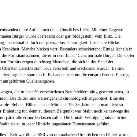
 entstanden diese Aufnahmen ohne künstliches Licht. Mit einer längeren
rmalen Bürger wurde überrascht oder gar 'bloßgestellt' vom Blitz. Die
lung, manchmal einfach nur grenzenlose Traurigkeit. Unsichere Blicke
n Krankheit. Manche blicken wirr. Besonders schockierend: Einige lächeln in
am die Porträtaufnahmen, die er in dem Band "Ganz normale Bürger. Die Opfer
ten Porträts zeigen durchweg Menschen, die sich in der Hand der
es Obersten Gerichts zum Tode verurteilt und erschossen wurden. Es sind
 allerdings eher sporadisch. Es handelt sich um die entsprechenden Einträge
rt aufgeführten Quellenangaben.
eigen, die in über 50 verschiedenen Berufsfeldern tätig gewesen seien, ist
union. Die Bilder sind weitestgehend chronologisch angeordnet. Eine der
rde. Bei den Fällen aus der Mitte der 1920er Jahre kann man nicht so
er Einleitung tut, denn zu diesem Zeitpunkt war Stalin noch keineswegs der
 später alle ermorden lassen sollte. Die brutale Verfolgung tatsächlicher
 Stalin sie zu in jeder Hinsicht ungeahnten Dimensionen geführt.
n dieser Zeit war die UdSSR von dramatischen Umbrüchen erschüttert worden: