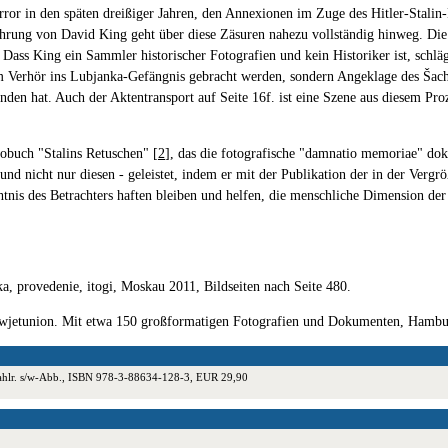
ror in den späten dreißiger Jahren, den Annexionen im Zuge des Hitler-Stalin
führung von David King geht über diese Zäsuren nahezu vollständig hinweg. Di
ass King ein Sammler historischer Fotografien und kein Historiker ist, schläg
e zum Verhör ins Lubjanka-Gefängnis gebracht werden, sondern Angeklage des Ša
efunden hat. Auch der Aktentransport auf Seite 16f. ist eine Szene aus diesem 
obuch "Stalins Retuschen" [
2
], das die fotografische "damnatio memoriae" do
 und nicht nur diesen - geleistet, indem er mit der Publikation der in der Verg
nis des Betrachters haften bleiben und helfen, die menschliche Dimension der 
vka, provedenie, itogi, Moskau 2011, Bildseiten nach Seite 480.
Sowjetunion. Mit etwa 150 großformatigen Fotografien und Dokumenten, Hamb
 zahlr. s/w-Abb., ISBN 978-3-88634-128-3, EUR 29,90