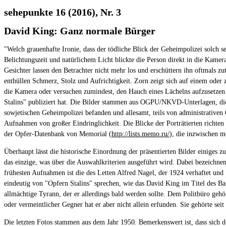
sehepunkte 16 (2016), Nr. 3
David King: Ganz normale Bürger
"Welch grauenhafte Ironie, dass der tödliche Blick der Geheimpolizei solch s
Belichtungszeit und natürlichem Licht blickte die Person direkt in die Kamer
Gesichter lassen den Betrachter nicht mehr los und erschüttern ihn oftmals z
enthüllen Schmerz, Stolz und Aufrichtigkeit. Zorn zeigt sich auf einem oder
die Kamera oder versuchen zumindest, den Hauch eines Lächelns aufzusetzen.
Stalins" publiziert hat. Die Bilder stammen aus OGPU/NKVD-Unterlagen, die
sowjetischen Geheimpolizei befanden und allesamt, teils von administrativen 
Aufnahmen von großer Eindringlichkeit. Die Blicke der Porträtierten richten s
der Opfer-Datenbank von Memorial (
http://lists.memo.ru/
), die inzwischen m
Überhaupt lässt die historische Einordnung der präsentierten Bilder einiges 
das einzige, was über die Auswahlkriterien ausgeführt wird. Dabei bezeichne
frühesten Aufnahmen ist die des Letten Alfred Nagel, der 1924 verhaftet un
eindeutig von "Opfern Stalins" sprechen, wie das David King im Titel des Ban
allmächtige Tyrann, der er allerdings bald werden sollte. Dem Politbüro gehör
oder vermeintlicher Gegner hat er aber nicht allein erfunden. Sie gehörte sei
Die letzten Fotos stammen aus dem Jahr 1950. Bemerkenswert ist, dass sich 